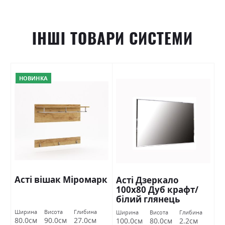
ІНШІ ТОВАРИ СИСТЕМИ
НОВИНКА
Асті вішак Міромарк
Асті Дзеркало
100х80 Дуб крафт/
білий глянець
Міромарк
Ширина
Висота
Глибина
Ширина
Висота
Глибина
80.0см
90.0см
27.0см
100.0см
80.0см
2.2см