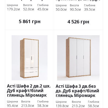
крафт/білий
Ширина
Висота
Глибина
Ширина
Висота
Глибина
глянець Міромарк
179.2см
52.0см
45.0см
50.0см
90.5см
39.5см
5 861 грн
4 526 грн
Асті Шафа 2 дв.2 шх.
Асті Шафа 3 дв.без
Дуб крафт/білий
дз. Дуб крафт/білий
глянець Міромарк
глянець Міромарк
Ширина
Висота
Глибина
Ширина
Висота
Глибина
95.4см
213.0см
58.3см
139.8см
213.2см
58.5см