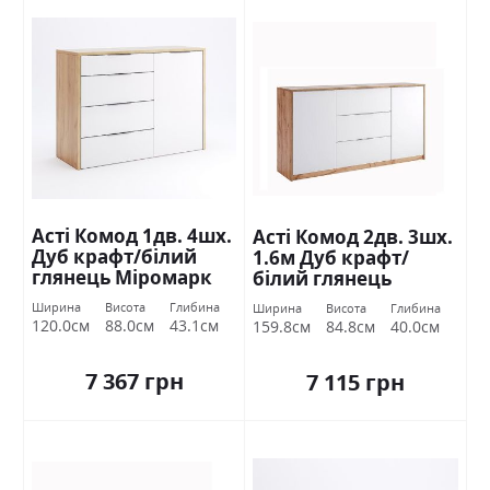
Асті Комод 1дв. 4шх.
Асті Комод 2дв. 3шх.
Дуб крафт/білий
1.6м Дуб крафт/
глянець Міромарк
білий глянець
Міромарк
Ширина
Висота
Глибина
Ширина
Висота
Глибина
120.0см
88.0см
43.1см
159.8см
84.8см
40.0см
7 367 грн
7 115 грн