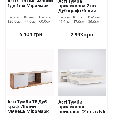
Асті Стіл письмовий
Асті Тумба
1дв 1шх Міромарк
приліжкова 2 шх.
Дуб крафт/білий
глянець Міромарк
Ширина
Висота
Глибина
Ширина
Висота
Глибина
120.0см
77.0см
60.0см
49.6см
47.0см
36.0см
5 104 грн
2 993 грн
Асті Тумба ТВ Дуб
Асті Тумби
крафт/білий
приліжкові
глянець Міромарк
приставні (2 шт.) Дуб