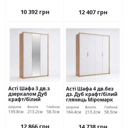
10 392 грн
12 407 грн
Асті Шафа 3 дв.з
Асті Шафа 4 дв.без
дзеркалом Дуб
дз. Дуб крафт/білий
крафт/білий
глянець Міромарк
глянець Міромарк
Ширина
Висота
Глибина
Ширина
Висота
Глибина
139.8см
213.2см
58.5см
184.4см
213.2см
58.5см
12 866 грн
14 738 грн