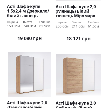
Асті Шафа-купе
Асті Шафа-купе 2,0
1,5х2,4 м Дзеркало/
(глянець) Білий
білий глянець
глянець Міромарк
Міромарк
Ширина
Висота
Глибина
Ширина
Висота
Глибина
150.0см
240.0см
61.5см
200.0см
211.0см
61.5см
19 080 грн
18 121 грн
Асті Шафа-купе 2,0
Асті Шафа-купе 2,0
Дзеркало/білий
Дуб крафт/білий