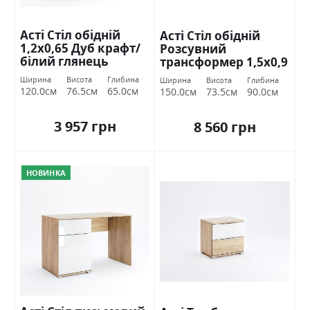
Асті Стіл обідній
Асті Стіл обідній
1,2х0,65 Дуб крафт/
Розсувний
білий глянець
трансформер 1,5х0,9
Міромарк
Дуб крафт/білий
Ширина
Висота
Глибина
Ширина
Висота
Глибина
глянець Міромарк
120.0см
76.5см
65.0см
150.0см
73.5см
90.0см
3 957 грн
8 560 грн
НОВИНКА