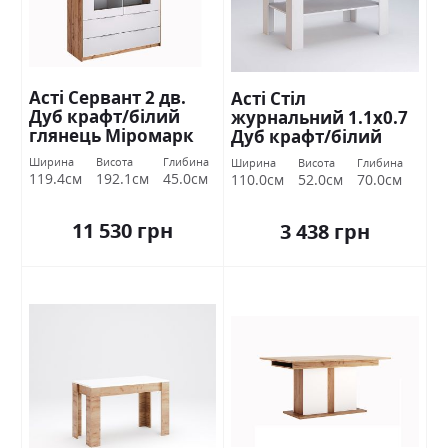
Асті Сервант 2 дв.
Асті Стіл
Дуб крафт/білий
журнальний 1.1х0.7
глянець Міромарк
Дуб крафт/білий
глянець Міромарк
Ширина
Висота
Глибина
Ширина
Висота
Глибина
119.4см
192.1см
45.0см
110.0см
52.0см
70.0см
11 530 грн
3 438 грн