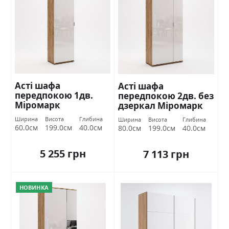
Асті шафа
Асті шафа
передпокою 1дв.
передпокою 2дв. без
Міромарк
дзеркал Міромарк
Ширина
Висота
Глибина
Ширина
Висота
Глибина
60.0см
199.0см
40.0см
80.0см
199.0см
40.0см
5 255 грн
7 113 грн
НОВИНКА