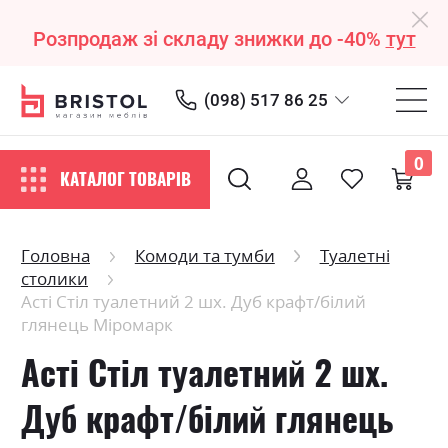
Розпродаж зі складу знижки до -40%
тут
(098) 517 86 25
0
КАТАЛОГ ТОВАРІВ
Головна
Комоди та тумби
Туалетні
столики
Асті Стіл туалетний 2 шх. Дуб крафт/білий
глянець Міромарк
Асті Стіл туалетний 2 шх.
Дуб крафт/білий глянець