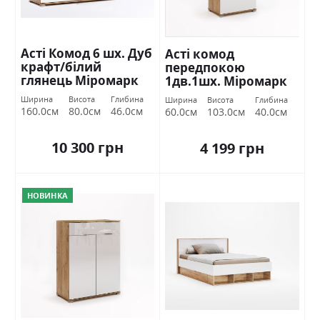
Асті Комод 6 шх. Дуб
Асті комод
крафт/білий
передпокою
глянець Міромарк
1дв.1шх. Міромарк
Ширина
Висота
Глибина
Ширина
Висота
Глибина
160.0см
80.0см
46.0см
60.0см
103.0см
40.0см
10 300 грн
4 199 грн
НОВИНКА