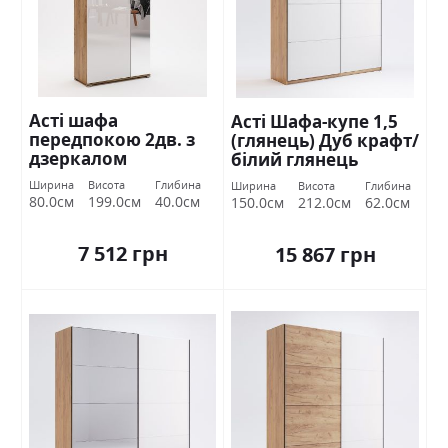
Асті шафа
Асті Шафа-купе 1,5
передпокою 2дв. з
(глянець) Дуб крафт/
дзеркалом
білий глянець
Міромарк
Міромарк
Ширина
Висота
Глибина
Ширина
Висота
Глибина
80.0см
199.0см
40.0см
150.0см
212.0см
62.0см
7 512 грн
15 867 грн