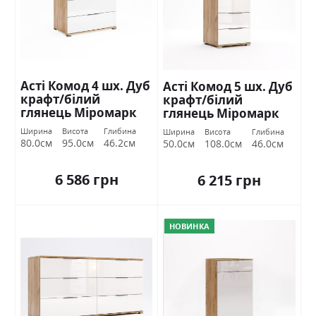
Асті Комод 4 шх. Дуб
Асті Комод 5 шх. Дуб
крафт/білий
крафт/білий
глянець Міромарк
глянець Міромарк
Ширина
Висота
Глибина
Ширина
Висота
Глибина
80.0см
95.0см
46.2см
50.0см
108.0см
46.0см
6 586 грн
6 215 грн
НОВИНКА