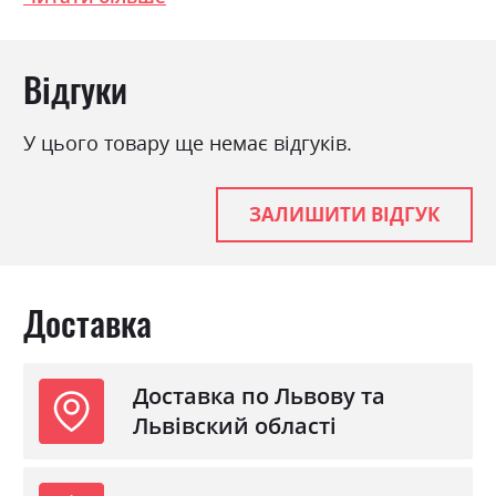
Ширина 120.0см, Висота 80.1см, Глибина
46.2см
Відгуки
Фабрика:
Міромарк
У цього товару ще немає відгуків.
Колір (Фасад):
дуб крафт/білий глянець
Колір (Корпус):
дуб крафт
ЗАЛИШИТИ ВІДГУК
Колір матеріалу
дуб крафт/білий глянець
Стиль
мінімалізм, модерн
Матеріал
лакована ДСП
Доставка
Доставка по Львову та
Львівский області