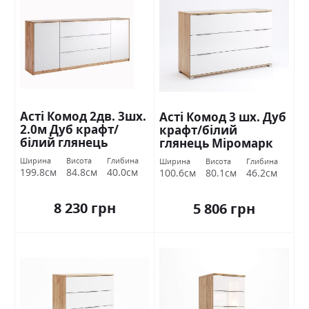
Асті Комод 2дв. 3шх.
Асті Комод 3 шх. Дуб
2.0м Дуб крафт/
крафт/білий
білий глянець
глянець Міромарк
Міромарк
Ширина
Висота
Глибина
Ширина
Висота
Глибина
199.8см
84.8см
40.0см
100.6см
80.1см
46.2см
8 230 грн
5 806 грн