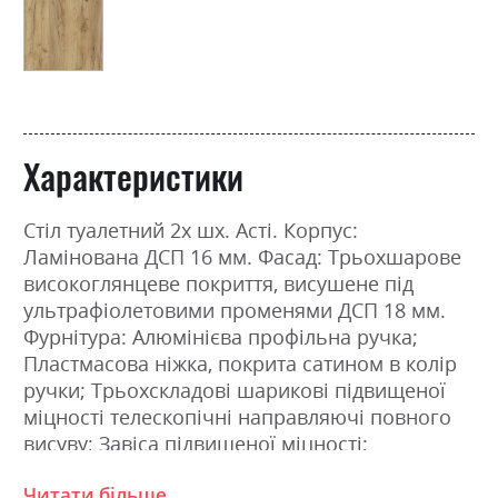
Характеристики
Стіл туалетний 2х шх. Асті. Корпус:
Ламінована ДСП 16 мм. Фасад: Трьохшарове
високоглянцеве покриття, висушене під
ультрафіолетовими променями ДСП 18 мм.
Фурнітура: Алюмінієва профільна ручка;
Пластмасова ніжка, покрита сатином в колір
ручки; Трьохскладові шарикові підвищеної
міцності телескопічні направляючі повного
висуву; Завіса підвищеної міцності;
З`єднання деталей за допомогою
Читати більше
ексцентрикової стяжки (MINIFIX). Розміри: