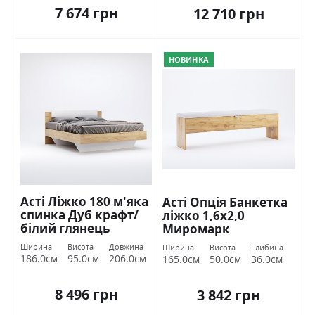
7 674 грн
12 710 грн
НОВИНКА
Асті Ліжко 180 м'яка
Асті Опція Банкетка
спинка Дуб крафт/
ліжко 1,6х2,0
білий глянець
Миромарк
Міромарк
Ширина
Висота
Довжина
Ширина
Висота
Глибина
186.0см
95.0см
206.0см
165.0см
50.0см
36.0см
8 496 грн
3 842 грн