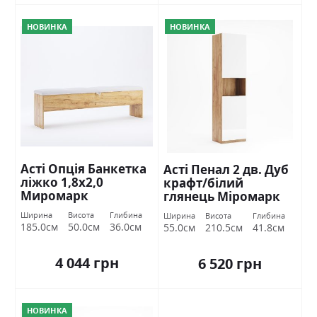
НОВИНКА
НОВИНКА
Асті Опція Банкетка
Асті Пенал 2 дв. Дуб
ліжко 1,8х2,0
крафт/білий
Миромарк
глянець Міромарк
Ширина
Висота
Глибина
Ширина
Висота
Глибина
185.0см
50.0см
36.0см
55.0см
210.5см
41.8см
4 044 грн
6 520 грн
НОВИНКА