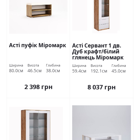
Асті пуфік Міромарк
Асті Сервант 1 дв.
Дуб крафт/білий
глянець Міромарк
Ширина
Висота
Глибина
Ширина
Висота
Глибина
80.0см
46.5см
38.0см
59.4см
192.1см
45.0см
2 398 грн
8 037 грн