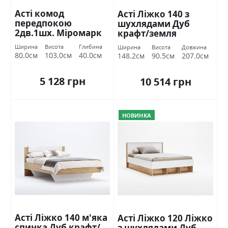
Асті комод
Асті Ліжко 140 з
передпокою
шухлядами Дуб
2дв.1шх. Міромарк
крафт/земля
Міромарк
Ширина
Висота
Глибина
Ширина
Висота
Довжина
80.0см
103.0см
40.0см
148.2см
90.5см
207.0см
5 128 грн
10 514 грн
НОВИНКА
Асті Ліжко 140 м'яка
Асті Ліжко 120 Ліжко
спинка Дуб крафт/
з шухлядами Дуб