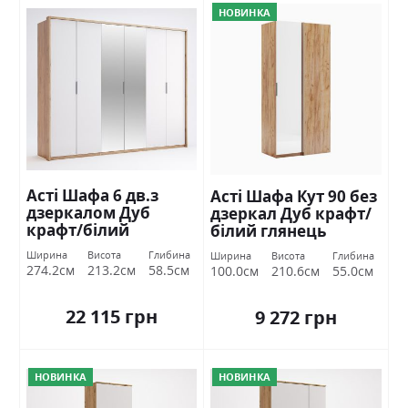
НОВИНКА
Асті Шафа 6 дв.з
Асті Шафа Кут 90 без
дзеркалом Дуб
дзеркал Дуб крафт/
крафт/білий
білий глянець
глянець Міромарк
Міромарк
Ширина
Висота
Глибина
Ширина
Висота
Глибина
274.2см
213.2см
58.5см
100.0см
210.6см
55.0см
22 115 грн
9 272 грн
НОВИНКА
НОВИНКА