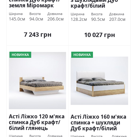
земля Міромарк
крафт/білий
глянець Міромарк
Ширина
Висота
Довжина
Ширина
Висота
Довжина
145.0см
94.0см
206.0см
128.2см
90.5см
207.0см
7 243 грн
10 027 грн
НОВИНКА
НОВИНКА
Асті Ліжко 120 м'яка
Асті Ліжко 160 м'яка
спинка Дуб крафт/
спинка + шухляди
білий глянець
Дуб крафт/білий
Міромарк
глянець Міромарк
Ширина
Висота
Довжина
Ширина
Висота
Довжина