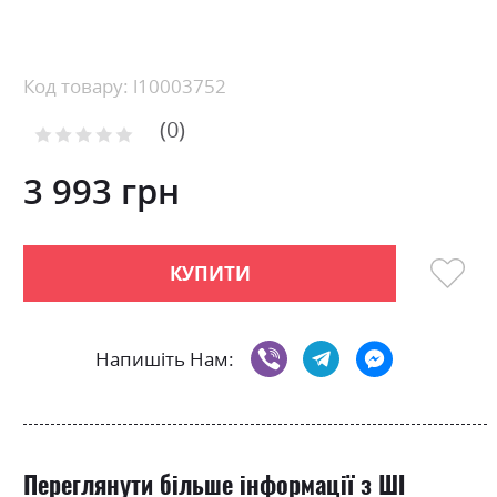
Skip
to
the
beginning
Код товару: l10003752
of
0
the
Рейтинг:
images
0
100
% of
gallery
3 993 грн
КУПИТИ
Напишіть Нам:
Переглянути більше інформації з ШІ