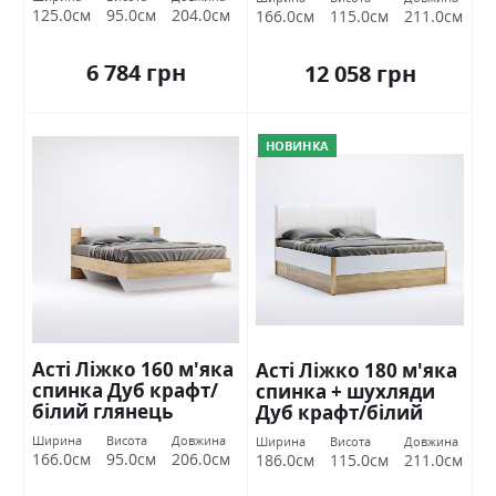
125.0см
95.0см
204.0см
166.0см
115.0см
211.0см
6 784 грн
12 058 грн
НОВИНКА
Асті Ліжко 160 м'яка
Асті Ліжко 180 м'яка
спинка Дуб крафт/
спинка + шухляди
білий глянець
Дуб крафт/білий
Міромарк
глянець Міромарк
Ширина
Висота
Довжина
Ширина
Висота
Довжина
166.0см
95.0см
206.0см
186.0см
115.0см
211.0см