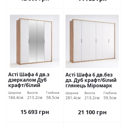
Асті Шафа 4 дв.з
Асті Шафа 6 дв.без
дзеркалом Дуб
дз. Дуб крафт/білий
крафт/білий
глянець Міромарк
глянець Міромарк
Ширина
Висота
Глибина
Ширина
Висота
Глибина
184.4см
213.2см
58.5см
281.4см
213.2см
59.5см
15 693 грн
21 100 грн