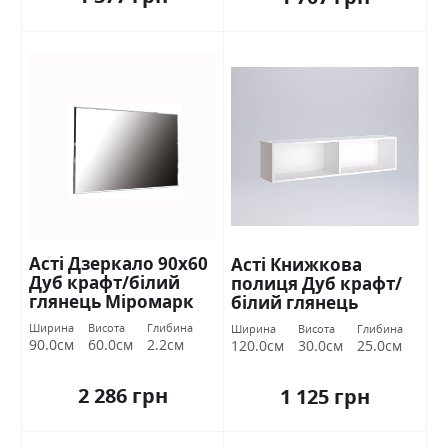
Асті Дзеркало 90х60
Асті Книжкова
Дуб крафт/білий
полиця Дуб крафт/
глянець Міромарк
білий глянець
Міромарк
Ширина
Висота
Глибина
Ширина
Висота
Глибина
90.0см
60.0см
2.2см
120.0см
30.0см
25.0см
2 286 грн
1 125 грн