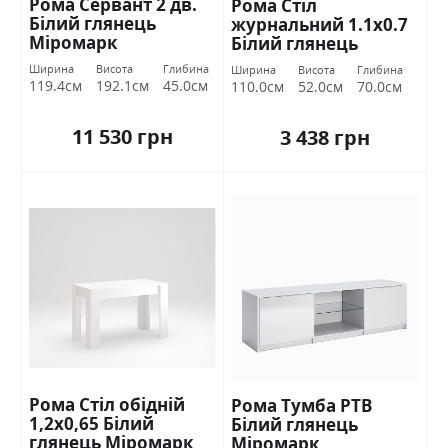
Рома Сервант 2 дв.
Рома Стіл
Білий глянець
журнальний 1.1х0.7
Міромарк
Білий глянець
Міромарк
Ширина
Висота
Глибина
Ширина
Висота
Глибина
119.4см
192.1см
45.0см
110.0см
52.0см
70.0см
11 530 грн
3 438 грн
Рома Стіл обідній
Рома Тумба РТВ
1,2х0,65 Білий
Білий глянець
глянець Міромарк
Міромарк