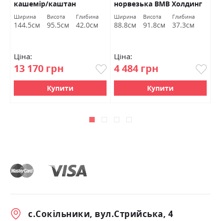
кашемір/каштан
норвезька ВМВ Холдинг
А
арвадонна мінк БРВ
Г
Ширина
Висота
Глибина
Ширина
Висота
Глибина
Ш
Україна
144.5см
95.5см
42.0см
88.8см
91.8см
37.3см
1
Ціна:
Ціна:
Ц
13 170 грн
4 484 грн
6
Купити
Купити
с.Сокільники, вул.Стрийська, 4