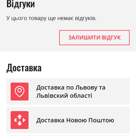
Відгуки
Колір (Корпус):
білий
Колір матеріалу
білий глянець
У цього товару ще немає відгуків.
Стиль
мінімалізм, модерн
Матеріал
лакована ДСП
ЗАЛИШИТИ ВІДГУК
Доставка
Доставка по Львову та
Львівский області
Доставка Новою Поштою