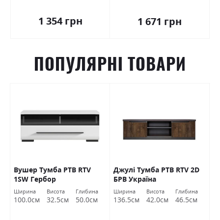
1 354 грн
1 671 грн
ПОПУЛЯРНІ ТОВАРИ
Вушер Тумба РТВ RTV
Джулі Тумба РТВ RTV 2D
Д
1SW Гербор
БРВ Україна
Б
Ширина
Висота
Глибина
Ширина
Висота
Глибина
Ш
100.0см
32.5см
50.0см
136.5см
42.0см
46.5см
9