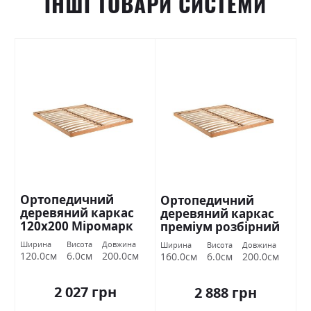
ІНШІ ТОВАРИ СИСТЕМИ
Ортопедичний
Ортопедичний
деревяний каркас
деревяний каркас
120х200 Міромарк
преміум розбірний
160х200 Міромарк
Ширина
Висота
Довжина
Ширина
Висота
Довжина
120.0см
6.0см
200.0см
160.0см
6.0см
200.0см
2 027 грн
2 888 грн