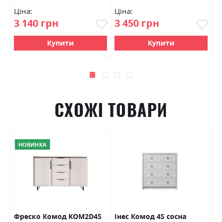
Ціна:
Ціна:
Ц
3 140 грн
3 450 грн
4
Купити
Купити
СХОЖІ ТОВАРИ
НОВИНКА
Фреско Комод KOM2D4S
Інес Комод 4S сосна
Т