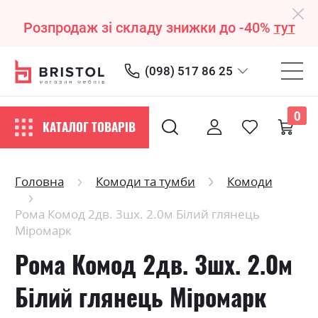
Розпродаж зі складу знижки до -40%
тут
(098) 517 86 25
0
КАТАЛОГ ТОВАРІВ
Головна
Комоди та тумби
Комоди
Рома Комод 2дв. 3шх. 2.0м Білий глянець
Міромарк
Рома Комод 2дв. 3шх. 2.0м
Білий глянець Міромарк