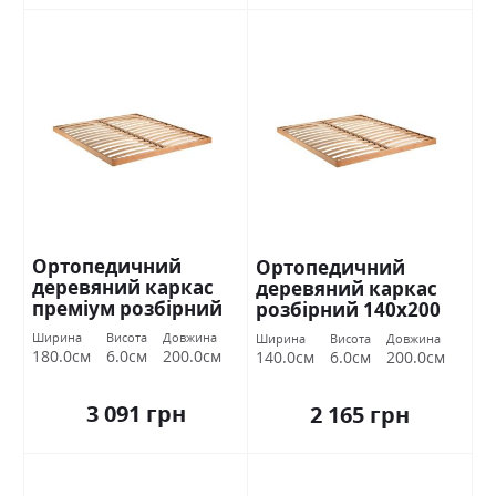
Ортопедичний
Ортопедичний
деревяний каркас
деревяний каркас
преміум розбірний
розбірний 140х200
180х200 Міромарк
Міромарк
Ширина
Висота
Довжина
Ширина
Висота
Довжина
180.0см
6.0см
200.0см
140.0см
6.0см
200.0см
3 091 грн
2 165 грн