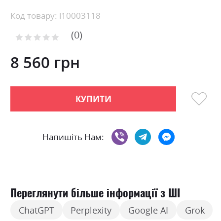
Skip
Код товару: l10003118
to
0
the
Рейтинг:
0
100
beginning
% of
of
8 560 грн
the
images
gallery
КУПИТИ
Напишіть Нам:
Переглянути більше інформації з ШІ
ChatGPT
Perplexity
Google AI
Grok