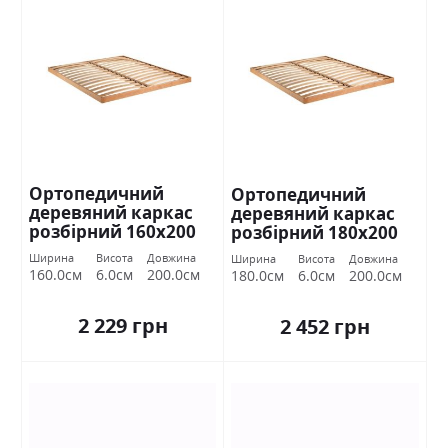
Ортопедичний
Ортопедичний
деревяний каркас
деревяний каркас
розбірний 160х200
розбірний 180х200
Міромарк
Міромарк
Ширина
Висота
Довжина
Ширина
Висота
Довжина
160.0см
6.0см
200.0см
180.0см
6.0см
200.0см
2 229 грн
2 452 грн