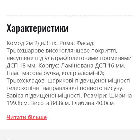
Характеристики
Комод 2м 2дв.3шх. Рома: Фасад:
Трьохшарове високоглянцеве покриття,
висушене під ультрафіолетовими променями
ДСП 18 мм. Корпус: Ламінована ДСП 16 мм.
Пластмасова ручка, колір алюміній;
Трьохскладові шарикові підвищеної міцності
телескопічні направляючі повного висуву.
Завіса підвищеної міцності. Розміри: Ширина
199.8см, Висота 84.8см, Глибина 40.0см
Читати більше
Фабрика:
Міромарк
Колір (Фасад):
білий глянець