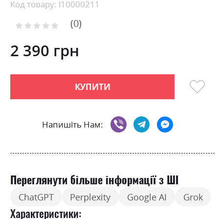
beginning
Код товару: l10000211
of
0
the
Рейтинг:
images
0
100
% of
gallery
2 390 грн
КУПИТИ
Напишіть Нам:
Переглянути більше інформації з ШІ
ChatGPT
Perplexity
Google AI
Grok
Характеристики