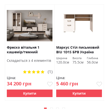
Фреско вітальня 1
Маркус Стіл письмовий
І
кашемір/темний
BIU 1D1S БРВ Україна
J
мармур БРВ Україна
У
Ширина
Висота
Глибина
Ш
Cкладається з 4 елементів
120.0см
75.5см
56.0см
6
(1)
Рейтинг:
100%
Ціна:
Ціна:
Ц
34 200 грн
5 460 грн
3
Купити
Купити