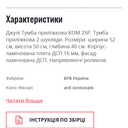
Характеристики
Джулі Тумба приліжкова KOM 2SP. Тумба
приліжкова 2 шухляди. Розміри: ширина 52
см, висота 50 см, глибина 40 см. Корпус-
ламінована плита ДСП 16 мм, фасад-
ламінована ДСП. Напрявляючі роликові.
Фабрика:
БРВ Україна
Колір (Фасад):
дуб конкордія
Колір (Корпус):
венге магія
Читати більше
Колір матеріалу
дуб конкордія
Стиль
мінімалізм, модерн
ІНСТРУКЦІЯ ПО ЗБІРЦІ
Матеріал
ламінована ДСП