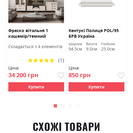
Фреско вітальня 1
Кентукі Полиця POL/95
К
кашемір/темний
БРВ Україна
S
мармур БРВ Україна
а
Ширина
Висота
Глибина
Ш
Cкладається з 4 елементів
м
94.5см
9.0см
25.0см
9
(1)
Рейтинг:
100%
Ціна:
Ціна:
Ц
34 200 грн
850 грн
1
Купити
Купити
СХОЖІ ТОВАРИ