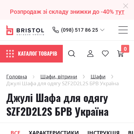
Розпродаж зі складу знижки до -40%
тут
(098) 517 86 25
0
КАТАЛОГ ТОВАРІВ
Головна
Шафи, вітрини
Шафи
Джулі Шафа для одягу SZF2D2L2S БРВ Україна
Джулі Шафа для одягу
SZF2D2L2S БРВ Україна
ВСЕ
ХАРАКТЕРИСТИКИ
ІНСТРУКЦІЯ
В