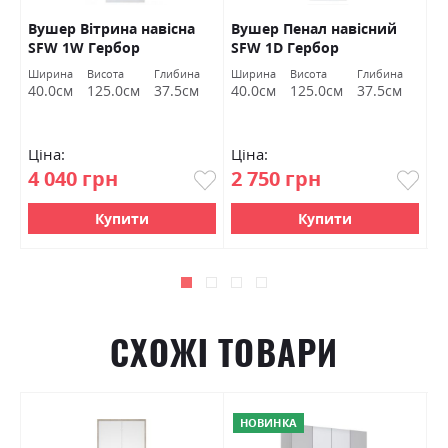
Вушер Вітрина навісна
Вушер Пенал навісний
В
SFW 1W Гербор
SFW 1D Гербор
2
а
Ширина
Висота
Глибина
Ширина
Висота
Глибина
Ш
м
40.0см
125.0см
37.5см
40.0см
125.0см
37.5см
9
Ціна:
Ціна:
Ц
4 040 грн
2 750 грн
7
Купити
Купити
СХОЖІ ТОВАРИ
НОВИНКА