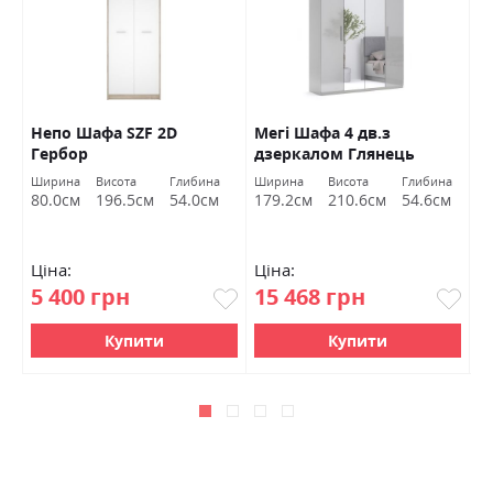
Непо Шафа SZF 2D
Мегі Шафа 4 дв.з
А
Гербор
дзеркалом Глянець
п
сірий шиншила
д
Ширина
Висота
Глибина
Ширина
Висота
Глибина
Ш
Міромарк
80.0см
196.5см
54.0см
179.2см
210.6см
54.6см
7
Ціна:
Ціна:
Ц
5 400 грн
15 468 грн
7
Купити
Купити