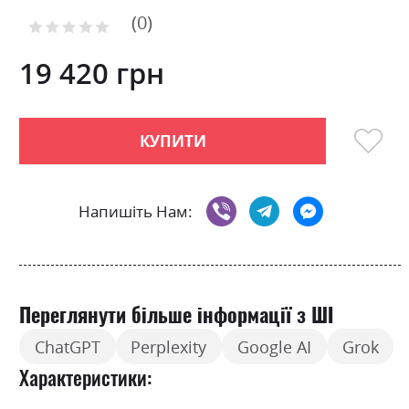
to
0
the
Рейтинг:
0
100
beginning
% of
of
19 420 грн
the
images
gallery
КУПИТИ
Напишіть Нам:
Переглянути більше інформації з ШІ
ChatGPT
Perplexity
Google AI
Grok
Характеристики