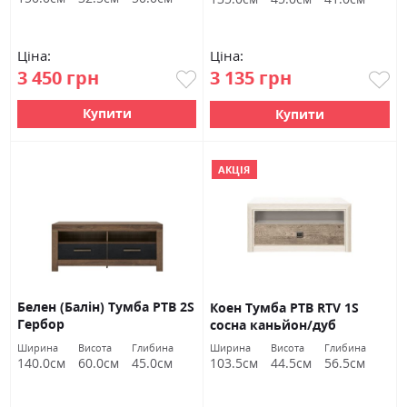
Ціна:
Ціна:
3 450 грн
3 135 грн
Купити
Купити
АКЦІЯ
Белен (Балін) Тумба РТВ 2S
Коен Тумба РТВ RTV 1S
Гербор
сосна каньйон/дуб
корабельний БРВ Україна
Ширина
Висота
Глибина
Ширина
Висота
Глибина
140.0см
60.0см
45.0см
103.5см
44.5см
56.5см