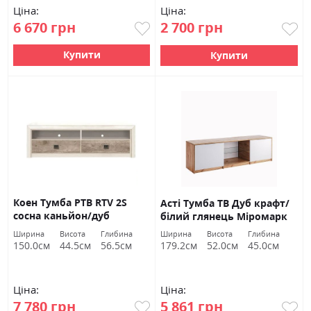
Ціна:
Ціна:
6 670 грн
2 700 грн
Купити
Купити
Коен Тумба РТВ RTV 2S
Асті Тумба ТВ Дуб крафт/
сосна каньйон/дуб
білий глянець Міромарк
корабельний БРВ Україна
Ширина
Висота
Глибина
Ширина
Висота
Глибина
150.0см
44.5см
56.5см
179.2см
52.0см
45.0см
Ціна:
Ціна:
7 780 грн
5 861 грн