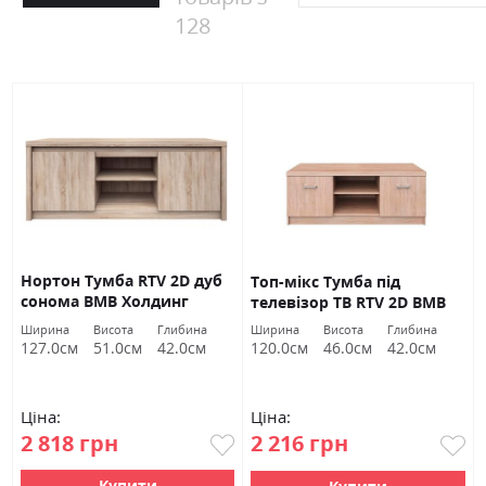
128
Нортон Тумба RTV 2D дуб
Топ-мікс Тумба під
сонома ВМВ Холдинг
телевізор TВ RTV 2D ВМВ
Холдинг
Ширина
Висота
Глибина
Ширина
Висота
Глибина
127.0см
51.0см
42.0см
120.0см
46.0см
42.0см
Ціна:
Ціна:
2 818 грн
2 216 грн
Купити