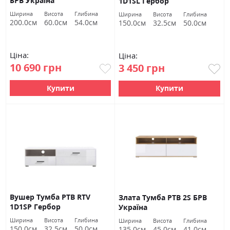
БРВ Україна
1D1SL Гербор
Ширина
Висота
Глибина
Ширина
Висота
Глибина
200.0см
60.0см
54.0см
150.0см
32.5см
50.0см
Ціна:
Ціна:
10 690 грн
3 450 грн
Купити
Купити
Вушер Тумба РТВ RTV
Злата Тумба РТВ 2S БРВ
1D1SP Гербор
Україна
Ширина
Висота
Глибина
Ширина
Висота
Глибина
150.0см
32.5см
50.0см
135.0см
45.0см
41.0см