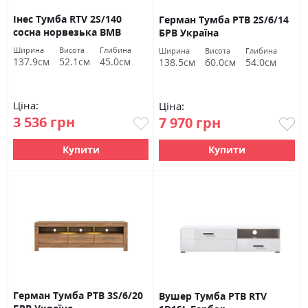
Інес Тумба RTV 2S/140
Герман Тумба РТВ 2S/6/14
сосна норвезька ВМВ
БРВ Україна
Холдинг
Ширина
Висота
Глибина
Ширина
Висота
Глибина
137.9см
52.1см
45.0см
138.5см
60.0см
54.0см
Ціна:
Ціна:
3 536 грн
7 970 грн
Купити
Купити
Герман Тумба РТВ 3S/6/20
Вушер Тумба РТВ RTV