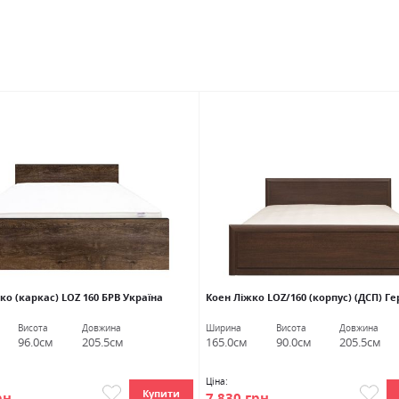
ко (каркас) LOZ 160 БРВ Україна
Коен Ліжко LOZ/160 (корпус) (ДСП) Г
Висота
Довжина
Ширина
Висота
Довжина
96.0см
205.5см
165.0см
90.0см
205.5см
Ціна:
Купити
рн
7 830 грн