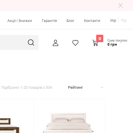
Укр
Рус
Акції і Знижки
Гарантія
Блог
Контакти
0
Сума покупок:
0 грн
Підібрано
1
-
20
товарів з
304
Рейтинг