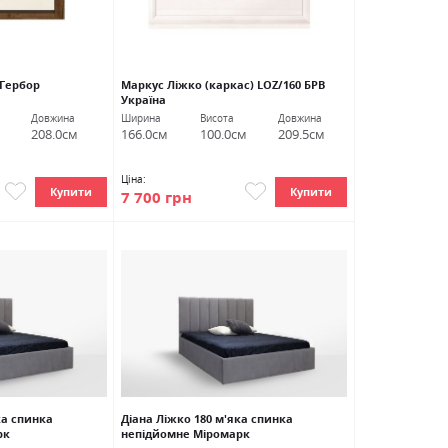
 Гербор
Маркус Ліжко (каркас) LOZ/160 БРВ
Україна
Довжина
Ширина
Висота
Довжина
208.0см
166.0см
100.0см
209.5см
Ціна:
Купити
Купити
7 700 грн
ка спинка
Діана Ліжко 180 м'яка спинка
рк
непідйомне Міромарк