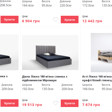
Довжина
Ширина
Висота
Довжина
Ширина
Висота
208.5см
164.4см
95.6см
220.0см
172.0см
135.0с
Ціна:
Ціна:
Купити
Купити
6 904 грн
12 442 грн
нка з
Діана Ліжко 180 м'яка спинка з
Асті Ліжко 160 м'як
підйомником Міромарк
крафт/білий глянец
Довжина
Ширина
Висота
Довжина
Ширина
Висота
209.0см
192.0см
135.0см
209.0см
166.0см
95.0см
Ціна:
Ціна:
Купити
Купити
19 513 грн
7 674 грн