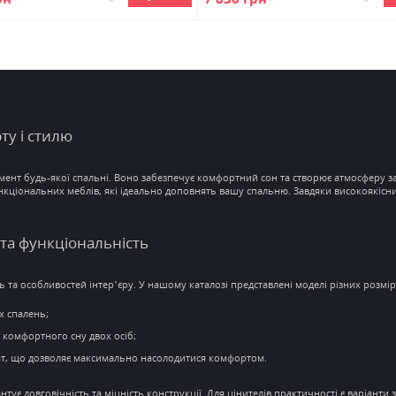
ту
і стилю
мент будь-якої спальні. Воно забезпечує
комфортний сон
та створює атмосферу з
нкціональних меблів, які ідеально доповнять вашу
спальню.
Завдяки
високоякісн
 та функціональність
та особливостей інтер’єру. У нашому каталозі представлені моделі різних розмір
х спалень;
 комфортного сну двох осіб;
ат, що дозволяє максимально насолодитися
комфортом.
антує
довговічність
та міцність конструкції. Для цінителів практичності є варіант