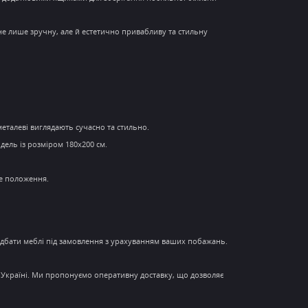
 не лише зручну, але й естетично привабливу та
стильну
металеві виглядають сучасно та стильно.
дель із розміром 180x200 см.
е положення.
идбати
меблі під замовлення
з урахуванням ваших побажань.
 Україні. Ми пропонуємо оперативну доставку, що дозволяє