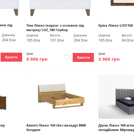
вою під
Тіна Ліжко (каркас з основою під
Еріка Ліжко LOZ/160
матрац) LOZ_180 Гербор
Довжина
Ширина
Висота
Довжина
Ширина
Висота
204.5см
185.0см
101.0см
204.5см
165.0см
84.0см
Ціна:
Ціна:
Купити
Купити
9 000 грн
3 960 грн
бор
Аванті Ліжко 160 (без вкладу) ВМВ
Діана Ліжко 160 м'я
Холдинг
непідйомне Мірома