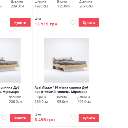
Довжина
Ширина
Висота
Довжина
м
209.0см
192.0см
135.0см
209.0см
Ціна:
Купити
Купити
13 919 грн
а спинка Дуб
Асті Ліжко 180 м'яка спинка Дуб
ь Міромарк
крафт/білий глянець Міромарк
Довжина
Ширина
Висота
Довжина
206.0см
186.0см
95.0см
206.0см
Ціна:
Купити
Купити
8 496 грн