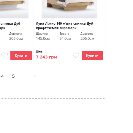
а спинка Дуб
Луна Ліжко 140 м'яка спинка Дуб
арк
крафт/земля Міромарк
Довжина
Ширина
Висота
Довжина
206.0см
145.0см
94.0см
206.0см
Ціна:
Купити
Купити
7 243 грн
age
4
5