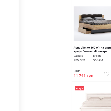
Луна Ліжко 160 м'яка спи
крафт/земля Міромарк
Ширина
Висота
165.5см
95.0см
Ціна:
11 741 грн
АКЦІЯ