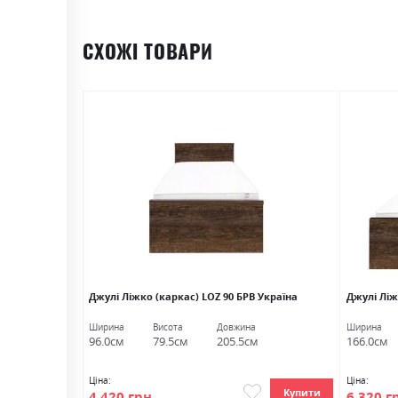
СХОЖІ ТОВАРИ
уб сонома БРВ
Джулі Ліжко (каркас) LOZ 90 БРВ Україна
Джулі Ліж
Ширина
Висота
Довжина
Ширина
м
96.0см
79.5см
205.5см
166.0см
Ціна:
Ціна:
Купити
Купити
4 420 грн
6 320 г