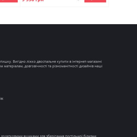
атишку. Вигідно
ліжко двоспальне купити в інтернет-магазині
им матеріалам
,
довговічності
та різноманітності дизайнів наші
ів:
и з додатковими ящиками для зберігання постільної білизни