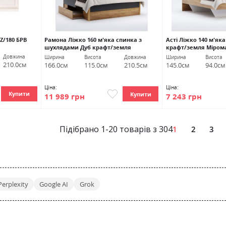
Z/180 БРВ
Рамона Ліжко 160 м'яка спинка з
Асті Ліжко 140 м'як
шухлядами Дуб крафт/земля
крафт/земля Міром
Міромарк
Довжина
Ширина
Висота
Довжина
Ширина
Висота
210.0см
166.0см
115.0см
210.5см
145.0см
94.0см
Ціна:
Ціна:
Купити
Купити
11 989 грн
7 243 грн
Підібрано
1
-
20
товарів з
304
P
1
2
3
Perplexity
Google AI
Grok