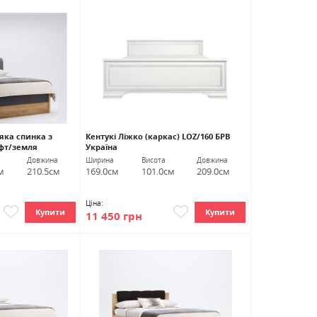
яка спинка з
Кентукі Ліжко (каркас) LOZ/160 БРВ
фт/земля
Україна
Довжина
Ширина
Висота
Довжина
м
210.5см
169.0см
101.0см
209.0см
Ціна:
Купити
Купити
11 450 грн