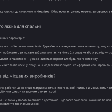
 від класики до сучасного мінімалізму. Обираючи актуальну модель, ви створюєте
го ліжка для
спальні
жливих параметрів:
у та комбінованих матеріалів. Дерев'яні ліжка надають тепла та затишку, тоді як 
сні побажання, ви можете вибрати компактне
ліжко 2-х спальне
або ж розкішну мо
елей із підсвіткою — у нас знайдеться варіант для будь-якого інтер’єру.
имки тіла під час сну, тому наші моделі забезпечують
комфортний сон
і правильн
а від місцевих виробників?
вих фабрик? Це не лише підтримка вітчизняного виробництва, а й можливість пр
ційними цінами
та високим рівнем якості.
льне ліжко у Львові
та області з
доставкою
. Відправка замовлень можлива по всій
амовляйте двоспальне ліжко
!