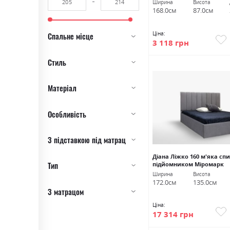
Ширина
Висота
168.0см
87.0см
Ціна:
Спальне місце
3 118 грн
Стиль
Матеріал
Особливість
З підставкою під матрац
Діана Ліжко 160 м'яка спи
Тип
підйомником Міромарк
Ширина
Висота
172.0см
135.0см
З матрацом
Ціна:
17 314 грн