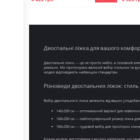
Двоспальні ліжка
для вашого
комфор
Двоспальне ліжко
— це не просто меблі, а головний еле
реально. Ми пропонуємо великий вибір стильних та фу
моделі відповідають найвищим стандартам.
Різновиди двоспальних ліжок: стиль
Вибір двоспального ліжка залежить від ваших уподобань 
140x200 см — оптимальний варіант для невелики
160x200 см — найпопулярніший
розмір ліжка
для
180x200 см — чудовий вибір для просторих кімн
Кожна модель виготовлена з якісних матеріалів, що гар