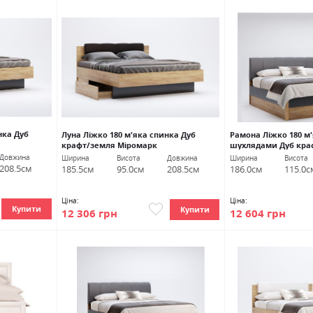
нка Дуб
Луна Ліжко 180 м'яка спинка Дуб
Рамона Ліжко 180 м'
крафт/земля Міромарк
шухлядами Дуб кра
Міромарк
Довжина
Ширина
Висота
Довжина
Ширина
Висота
208.5см
185.5см
95.0см
208.5см
186.0см
115.0с
Ціна:
Ціна:
Купити
Купити
12 306 грн
12 604 грн