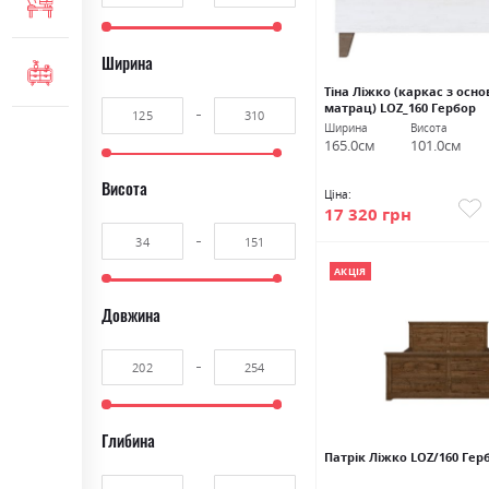
МЕБЛІ ДЛЯ ОФІСУ
Ширина
КОМОДИ ТА ТУМБИ
Тіна Ліжко (каркас з осно
матрац) LOZ_160 Гербор
Ширина
Висота
165.0см
101.0см
Висота
Ціна:
17 320 грн
АКЦІЯ
Довжина
Глибина
Патрік Ліжко LOZ/160 Гер