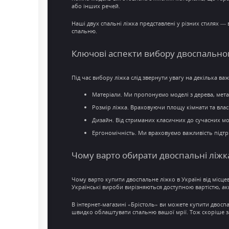
або інших речей.
Наші
двух спальні ліжка
представлені у різних стилях —
спальню
.
Ключові аспекти вибору двоспально
Під час вибору ліжка слід звернути увагу на декілька ва
Матеріали. Ми пропонуємо моделі з дерева, метал
Розмір ліжка. Враховуючи площу кімнати та вла
Дизайн. Від стриманих класичних до сучасних мод
Ергономічність. Ми враховуємо важливість підтр
Чому варто обирати двоспальні ліжк
Чому варто
купити двоспальне ліжко в Україні
від місце
Українські вироби вирізняються доступною вартістю,
ак
В
інтернет-магазині
«Брістоль» ви можете
купити двоспа
швидко облаштувати
спальню
вашої мрії. Тож скоріше
з