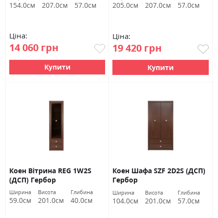
154.0см
207.0см
57.0см
205.0см
207.0см
57.0см
Ціна:
Ціна:
14 060 грн
19 420 грн
Купити
Купити
Коен Вітрина REG 1W2S
Коен Шафа SZF 2D2S (ДСП)
(ДСП) Гербор
Гербор
Ширина
Висота
Глибина
Ширина
Висота
Глибина
59.0см
201.0см
40.0см
104.0см
201.0см
57.0см