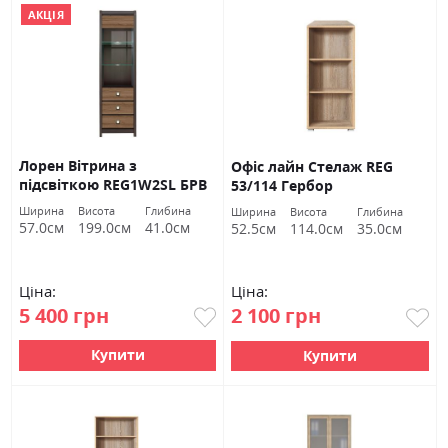
АКЦІЯ
Лорен Вітрина з
Офіс лайн Стелаж REG
підсвіткою REG1W2SL БРВ
53/114 Гербор
Україна
Ширина
Висота
Глибина
Ширина
Висота
Глибина
57.0см
199.0см
41.0см
52.5см
114.0см
35.0см
Ціна:
Ціна:
5 400 грн
2 100 грн
Купити
Купити