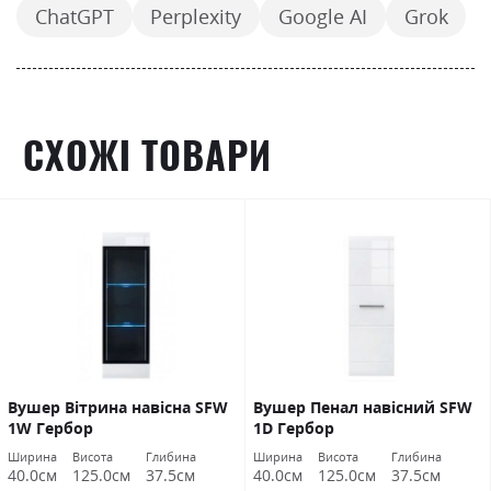
ChatGPT
Perplexity
Google AI
Grok
СХОЖІ ТОВАРИ
Вушер Вітрина навісна SFW
Вушер Пенал навісний SFW
1W Гербор
1D Гербор
Ширина
Висота
Глибина
Ширина
Висота
Глибина
40.0см
125.0см
37.5см
40.0см
125.0см
37.5см