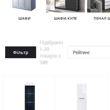
ШАФИ
ШАФИ-КУПЕ
ПЕНАЛ 
Підібрано
1
-
20
Фільтр
Рейтинг
товарів з
588