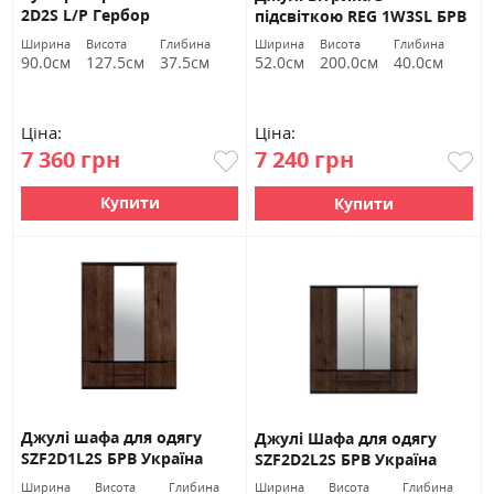
2D2S L/P Гербор
підсвіткою REG 1W3SL БРВ
Україна
Ширина
Висота
Глибина
Ширина
Висота
Глибина
90.0см
127.5см
37.5см
52.0см
200.0см
40.0см
Ціна:
Ціна:
7 360 грн
7 240 грн
Купити
Купити
Джулі шафа для одягу
Джулі Шафа для одягу
SZF2D1L2S БРВ Україна
SZF2D2L2S БРВ Україна
Ширина
Висота
Глибина
Ширина
Висота
Глибина