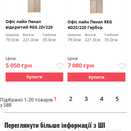
Офіс лайн Пенал
Офіс лайн Пенал REG
відкритий REG 2D/220
4D2S/220 Гербор
Гербор
Ширина
Висота
Глибина
Ширина
Висота
Глибина
79.0см
221.0см
35.0см
79.0см
221.0см
35.0см
Ціна:
Ціна:
5 050 грн
7 080 грн
Купити
Купити
Page
1
2
3
4
5
Підібрано
1
-
20
товарів
з
588
Переглянути більше інформації з ШІ