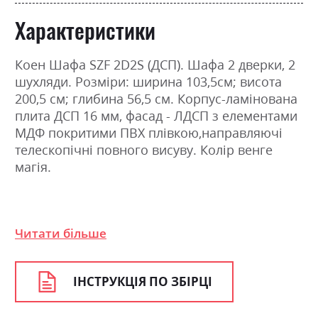
Характеристики
Коен Шафа SZF 2D2S (ДСП). Шафа 2 дверки, 2
шухляди. Розміри: ширина 103,5см; висота
200,5 см; глибина 56,5 см. Корпус-ламінована
плита ДСП 16 мм, фасад - ЛДСП з елементами
МДФ покритими ПВХ плівкою,направляючі
телескопічні повного висуву. Колір венге
магія.
Фабрика:
Гербор
Читати більше
Колір (Фасад):
венге магія
Колір (Корпус):
венге магія
ІНСТРУКЦІЯ ПО ЗБІРЦІ
Колір матеріалу
венге магія
Стиль
класика, мінімалізм,