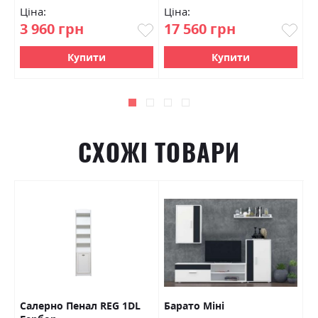
Ціна:
Ціна:
Ц
3 960 грн
17 560 грн
4
Купити
Купити
СХОЖІ ТОВАРИ
Салерно Пенал REG 1DL
Барато Міні
Б