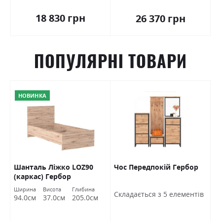
18 830 грн
26 370 грн
ПОПУЛЯРНІ ТОВАРИ
НОВИНКА
Шанталь Ліжко LOZ90
Чос Передпокій Гербор
Ш
(каркас) Гербор
в
Ширина
Висота
Глибина
Ш
Cкладається з 5 елементів
94.0см
37.0см
205.0см
7