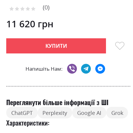
to
0
the
Рейтинг:
0
100
beginning
% of
of
11 620 грн
the
images
gallery
КУПИТИ
Напишіть Нам:
Переглянути більше інформації з ШІ
ChatGPT
Perplexity
Google AI
Grok
Характеристики