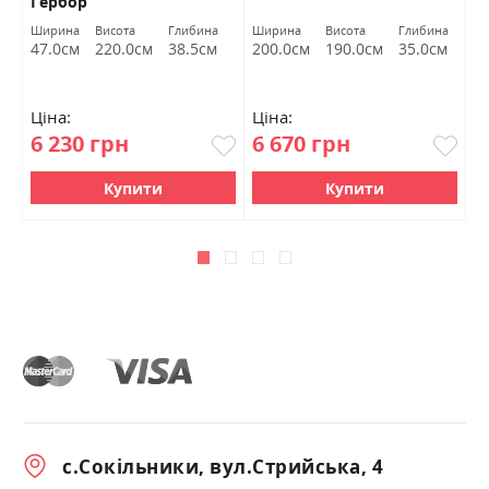
Гербор
2
Ширина
Висота
Глибина
Ширина
Висота
Глибина
Ш
47.0см
220.0см
38.5см
200.0см
190.0см
35.0см
1
Ціна:
Ціна:
Ц
6 230 грн
6 670 грн
6
Купити
Купити
с.Сокільники, вул.Стрийська, 4