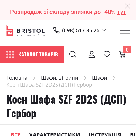
Розпродаж зі складу знижки до -40%
тут
(098) 517 86 25
0
КАТАЛОГ ТОВАРІВ
Головна
Шафи, вітрини
Шафи
Коен Шафа SZF 2D2S (ДСП) Гербор
Коен Шафа SZF 2D2S (ДСП)
Гербор
ВСЕ
ХАРАКТЕРИСТИКИ
ІНСТРУКЦІЯ
В