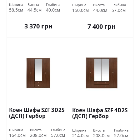
Ширина
Висота
Глибина
Ширина
Висота
Глибина
58.5см
44.5см
40.0см
150.0см
44.0см
57.0см
3 370 грн
7 400 грн
Коен Шафа SZF 3D2S
Коен Шафа SZF 4D2S
(ДСП) Гербор
(ДСП) Гербор
Ширина
Висота
Глибина
Ширина
Висота
Глибина
164.0см
208.0см
57.0см
214.0см
208.0см
57.0см