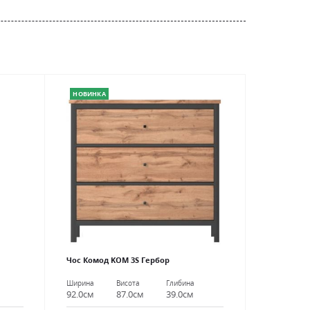
НОВИНКА
Чос Комод KOM 3S Гербор
Ширина
Висота
Глибина
92.0см
87.0см
39.0см