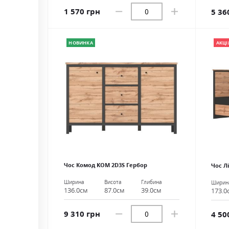
1 570 грн
5 36
НОВИНКА
АКЦІ
Чос Комод KOM 2D3S Гербор
Чос Л
Ширина
Висота
Глибина
Ширин
136.0см
87.0см
39.0см
173.0
9 310 грн
4 50