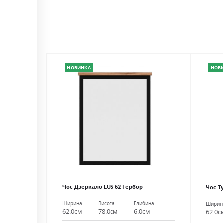
gallery
НОВИНКА
НОВ
Чос Дзеркало LUS 62 Гербор
Чос Т
Ширина
Висота
Глибина
Ширин
62.0см
78.0см
6.0см
62.0с