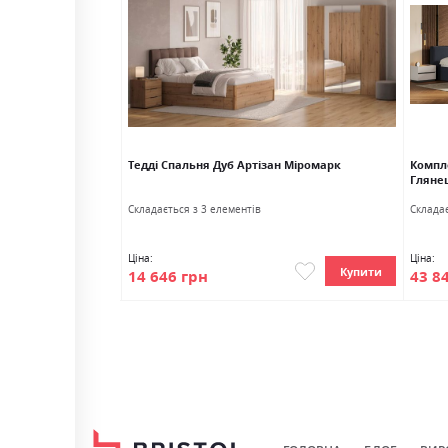
шафою 4 двері дуб
Тедді Спальня Дуб Артізан Міромарк
Компл
марк (ліжко,
Гляне
Cкладається з 3 елементів
Cкладає
Ціна:
Ціна:
Купити
Купити
14 646 грн
43 8