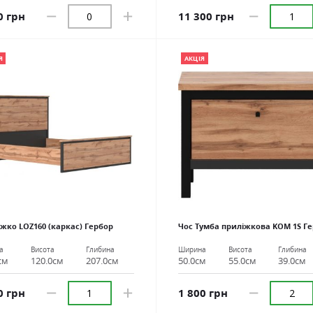
0 грн
11 300 грн
Я
АКЦІЯ
іжко LOZ160 (каркас) Гербор
Чос Тумба приліжкова KOM 1S Г
а
Висота
Глибина
Ширина
Висота
Глибина
см
120.0см
207.0см
50.0см
55.0см
39.0см
0 грн
1 800 грн