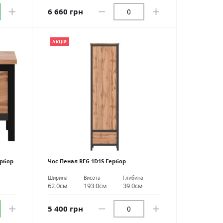
6 660 грн
АКЦІЯ
ербор
Чос Пенал REG 1D1S Гербор
Ширина
Висота
Глибина
62.0см
193.0см
39.0см
5 400 грн