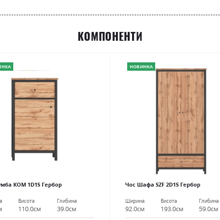
КОМПОНЕНТИ
ИНКА
НОВИНКА
умба КОМ 1D1S Гербор
Чос Шафа SZF 2D1S Гербор
а
Висота
Глибина
Ширина
Висота
Глибина
м
110.0см
39.0см
92.0см
193.0см
59.0см