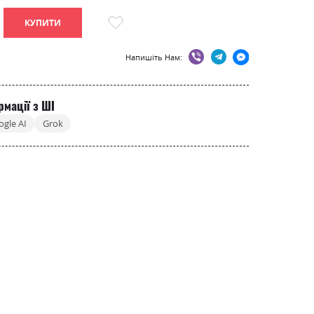
КУПИТИ
Напишіть Нам:
рмації з ШІ
ogle AI
Grok