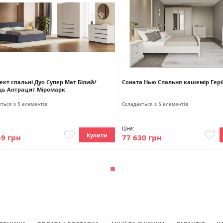
ект спальні Дуо Супер Мат Білий/
Соната Нью Спальня кашемір Гер
ць Антрацит Міромарк
ться з 5 елементів
Cкладається з 5 елементів
Ціна:
Купити
49 грн
77 630 грн