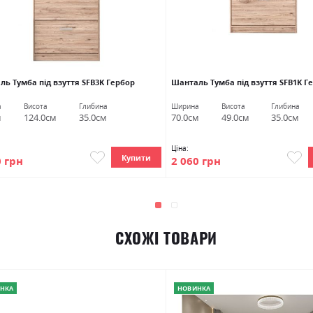
ь Тумба під взуття SFB3K Гербор
Шанталь Тумба під взуття SFB1K Г
а
Висота
Глибина
Ширина
Висота
Глибина
м
124.0см
35.0см
70.0см
49.0см
35.0см
Ціна:
Купити
0 грн
2 060 грн
СХОЖІ ТОВАРИ
НКА
НОВИНКА