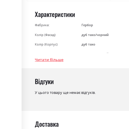
Характеристики
Фабрика:
Гербор
Колір (Фасад):
дуб тахо/чорний
Колір (Корпус):
дуб тахо
Колір матеріалу
дуб тахо/чорний
Читати більше
Стиль
мінімалізм, модерн
Матеріал
ламінована ДСП
Відгуки
У цього товару ще немає відгуків.
Доставка