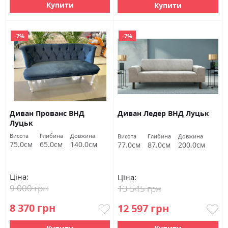
Купити
Купити
-7%
-7%
Диван Прованс ВНД
Диван Ледер ВНД Луцьк
Луцьк
Висота
Глибина
Довжина
Висота
Глибина
Довжина
75.0см
65.0см
140.0см
77.0см
87.0см
200.0см
Ціна:
Ціна:
9 000 грн
13 545 грн
8 370 грн
12 597 грн