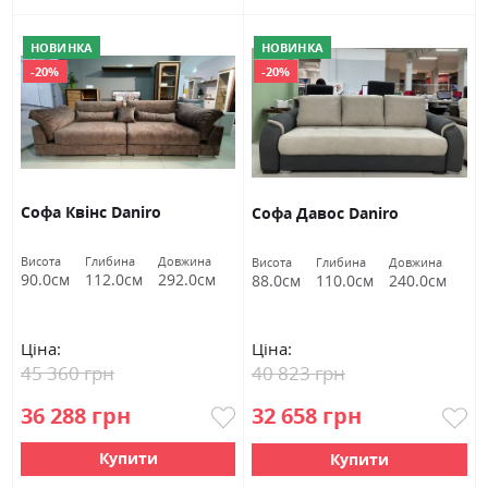
НОВИНКА
НОВИНКА
-20%
-20%
Софа Квінс Daniro
Софа Давос Daniro
Висота
Глибина
Довжина
Висота
Глибина
Довжина
90.0см
112.0см
292.0см
88.0см
110.0см
240.0см
Ціна:
Ціна:
45 360 грн
40 823 грн
36 288 грн
32 658 грн
Купити
Купити