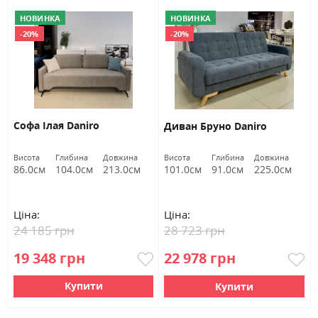
НОВИНКА
НОВИНКА
-20%
-20%
Софа Ілая Daniro
Диван Бруно Daniro
Висота
Глибина
Довжина
Висота
Глибина
Довжина
86.0см
104.0см
213.0см
101.0см
91.0см
225.0см
Ціна:
Ціна:
24 185 грн
28 723 грн
19 348 грн
22 978 грн
Купити
Купити