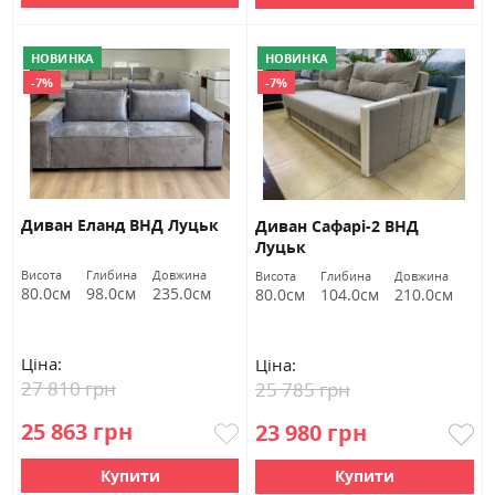
НОВИНКА
НОВИНКА
-7%
-7%
Диван Еланд ВНД Луцьк
Диван Сафарі-2 ВНД
Луцьк
Висота
Глибина
Довжина
Висота
Глибина
Довжина
80.0см
98.0см
235.0см
80.0см
104.0см
210.0см
Ціна:
Ціна:
27 810 грн
25 785 грн
25 863 грн
23 980 грн
Купити
Купити