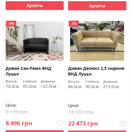
Купити
Купити
-8%
-7%
Диван Сан-Ремо ВНД
Диван Делюкс 2,5 сидіння
Луцьк
ВНД Луцьк
Висота
Глибина
Довжина
Висота
Глибина
Довжина
74.0см
65.0см
122.0см
84.0см
90.0см
215.0см
Ціна:
Ціна:
9 135 грн
24 165 грн
8 496 грн
22 473 грн