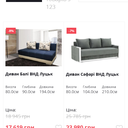
123
-8%
-7%
Диван Балі ВНД Луцьк
Диван Сафарі ВНД Луцьк
Висота
Глибина
Довжина
Висота
Глибина
Довжина
80.0см
90.0см
194.0см
80.0см
104.0см
210.0см
Ціна:
Ціна:
18 945 грн
25 785 грн
17 619 грн
23 980 грн