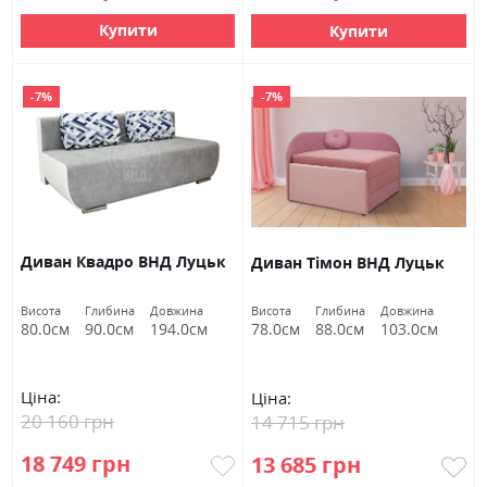
Купити
Купити
-7%
-7%
Диван Квадро ВНД Луцьк
Диван Тімон ВНД Луцьк
Висота
Глибина
Довжина
Висота
Глибина
Довжина
80.0см
90.0см
194.0см
78.0см
88.0см
103.0см
Ціна:
Ціна:
20 160 грн
14 715 грн
18 749 грн
13 685 грн