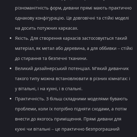
різноманітність форм, дивани прямі мають практично
однакову конфігурацію. Це довговічні та стійкі моделі
на досить потужних каркасах.
Якість.
Для створення каркасів застосовується такий
матеріал, як метал або деревина, а для оббивки – стійкі
до стирання та безпечні тканини.
Великий дизайнерський потенціал.
М'який диванчик
такого типу можна встановлювати в різних кімнатах: і
у вітальні, і на кухні, і в спальні.
Практичність.
З більш складними моделями бувають
проблеми, коли їх потрібно підняти сходами, а потім
внести до якогось приміщення. Прямі дивани для
кухні чи вітальні – це практично безпрограшний