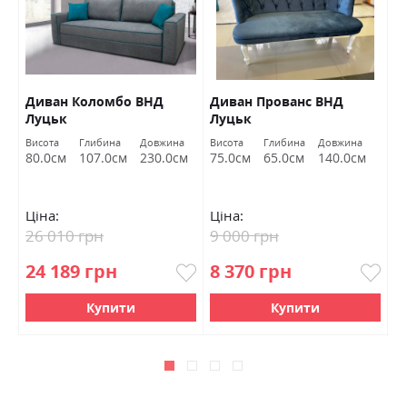
Диван Коломбо ВНД
Диван Прованс ВНД
П
Луцьк
Луцьк
Висота
Глибина
Довжина
Висота
Глибина
Довжина
Ви
80.0см
107.0см
230.0см
75.0см
65.0см
140.0см
4
Ціна:
Ціна:
Ц
26 010 грн
9 000 грн
6
24 189 грн
8 370 грн
5
Купити
Купити