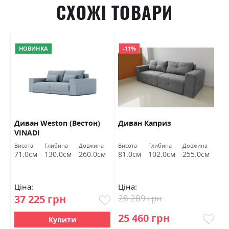
СХОЖІ ТОВАРИ
НОВИНКА
-11%
Диван Weston (Вестон)
Диван Каприз
К
VINADI
Висота
Глибина
Довжина
Висота
Глибина
Довжина
Ви
м
71.0см
130.0см
260.0см
81.0см
102.0см
255.0см
9
Ціна:
Ціна:
Ц
37 225 грн
28 289 грн
3
25 460 грн
3
Купити