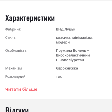
Характеристики
Фабрика:
ВНД Луцьк
Стиль
класика, мінімалізм,
модерн
Особливість
Пружина Бонель +
Високоеластичний
Пінополіуретан
Механізм
Єврокнижка
Розкладний
так
Ніша для білизни
так
Читати більше
Спальне місце
145х190
Відгуки