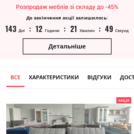
Розпродаж меблів зі складу до -45%
До закінчення акції залишилось:
143
12
21
49
Дні
Години
Хвилин
Секунд
Детальніше
ВСЕ
ХАРАКТЕРИСТИКИ
ВІДГУКИ
ДОС
Skip
АКЦІЯ
to
the
end
of
the