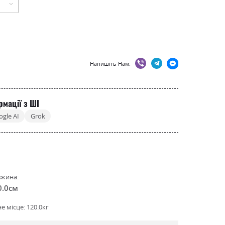
Напишіть Нам:
рмації з ШІ
ogle AI
Grok
жина:
0.0см
 місце: 120.0кг