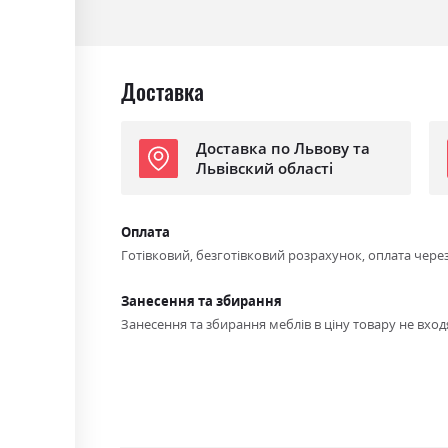
Ніша для білизни
так
Спальне місце
150х160
Доставка
Доставка по Львову та
Львівский області
Оплата
Готівковий, безготівковий розрахунок, оплата чере
Занесення та збирання
Занесення та збирання меблів в ціну товару не входя