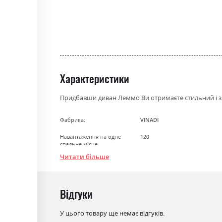
the
beginning
of
the
images
gallery
Характеристики
Придбавши диван Леммо Ви отримаєте стильний і з
Фабрика:
VINADI
Навантаження на одне
120
спальне місце
Читати більше
Стиль
модерн
Особливість
Пружина Бонель + Пінополіу
Відгуки
Механізм
Єврокнижка
Розкладний
так
У цього товару ще немає відгуків.