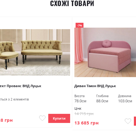
СХОЖІ ТОВАРИ
-7%
ект Прованс ВНД Луцьк
Диван Тімон ВНД Луцьк
Висота
Глибина
Довжина
ться з 2 елементів
78.0см
88.0см
103.0см
Ціна:
14 715 грн
Купити
38 грн
13 685 грн