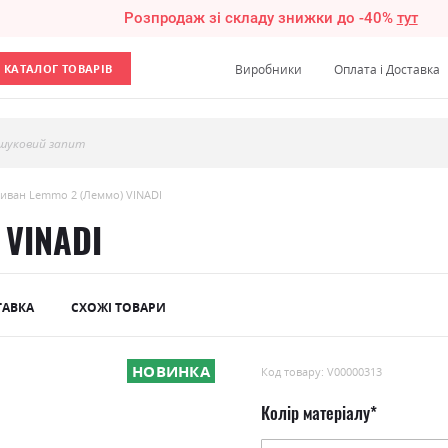
Розпродаж зі складу знижки до -40%
тут
КАТАЛОГ ТОВАРІВ
Виробники
Оплата і Доставка
шуковий запит
иван Lemmo 2 (Леммо) VINADI
 VINADI
ТАВКА
СХОЖІ ТОВАРИ
НОВИНКА
Код товару: V00000313
Колір матеріалу