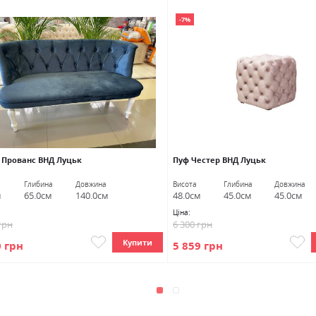
-7%
 Прованс ВНД Луцьк
Пуф Честер ВНД Луцьк
Глибина
Довжина
Висота
Глибина
Довжина
м
65.0см
140.0см
48.0см
45.0см
45.0см
Ціна:
грн
6 300 грн
Купити
0 грн
5 859 грн