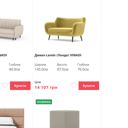
NADI
Диван Lando (Ландо) VINADI
Глибина
Ширина
Висота
Глибина
94.0см
145.0см
87.0см
76.0см
Ціна:
Купити
Купити
14 107 грн
НОВИНКА