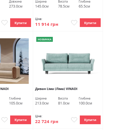
Довжина
Ширина
Висота
Глибина
273.0см
145.0см
78.5см
65.5см
Ціна:
Купити
Купити
11 914 грн
НОВИНКА
INADI
Диван Lіма (Ліма) VINADI
Глибина
Ширина
Висота
Глибина
105.0см
213.0см
81.0см
100.0см
Ціна:
Купити
Купити
22 724 грн