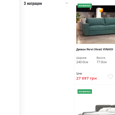
З матрацом
НОВИНКА
Диван Nevi (Неві) VINADI
Ширина
Висота
240.0см
77.0см
Ціна:
27 097 грн
НОВИНКА