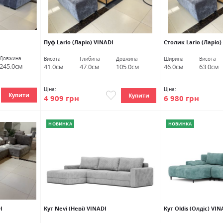
Пуф Lario (Ларіо) VINADI
Столик Lario (Ларіо)
Довжина
Висота
Глибина
Довжина
Ширина
Висота
245.0см
41.0см
47.0см
105.0см
46.0см
63.0см
Ціна:
Ціна:
Купити
Купити
4 909 грн
6 980 грн
НОВИНКА
НОВИНКА
I
Кут Nevi (Неві) VINADI
Кут Oldis (Олдіс) VIN