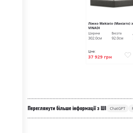
Ліжко Makiato (Макіато) 
VINADI
Ширина
Висота
302.0см
92.0см
Ціна:
37 929 грн
Переглянути більше інформації з ШІ
ChatGPT