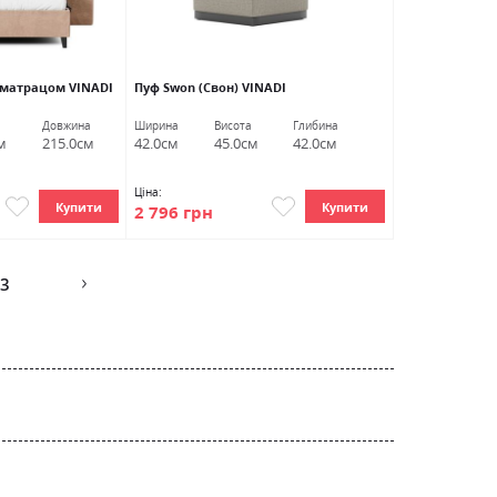
з матрацом VINADI
Пуф Swon (Свон) VINADI
Довжина
Ширина
Висота
Глибина
м
215.0см
42.0см
45.0см
42.0см
Ціна:
Купити
Купити
2 796 грн
ge
3