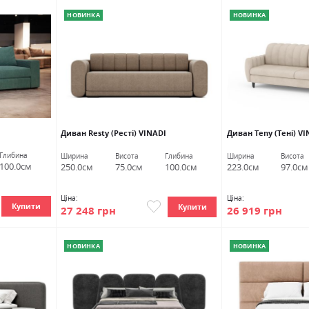
НОВИНКА
НОВИНКА
Диван Resty (Ресті) VINADI
Диван Teny (Тені) VI
Глибина
Ширина
Висота
Глибина
Ширина
Висота
100.0см
250.0см
75.0см
100.0см
223.0см
97.0см
Ціна:
Ціна:
Купити
Купити
27 248 грн
26 919 грн
НОВИНКА
НОВИНКА