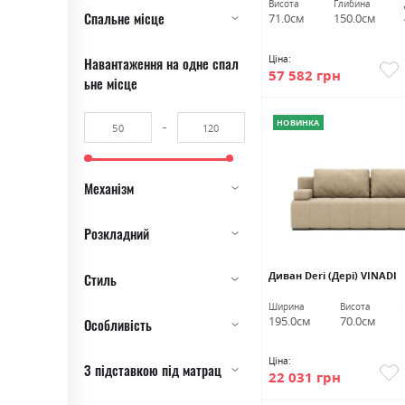
Висота
Глибина
Спальне місце
71.0см
150.0см
Ціна:
Навантаження на одне спал
57 582 грн
ьне місце
НОВИНКА
Механізм
Розкладний
Диван Deri (Дері) VINADI
Стиль
Ширина
Висота
195.0см
70.0см
Особливість
Ціна:
З підставкою під матрац
22 031 грн