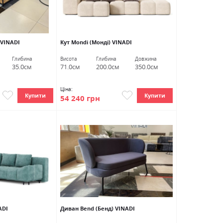
 VINADI
Кут Mondi (Монді) VINADI
Глибина
Висота
Глибина
Довжина
35.0см
71.0см
200.0см
350.0см
Ціна:
Купити
Купити
54 240 грн
ADI
Диван Bend (Бенд) VINADI