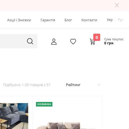
Укр
Рус
Акції і Знижки
Гарантія
Блог
Контакти
0
Сума покупок:
0 грн
Підібрано
1
-
20
товарів з
57
Рейтинг
НОВИНКА