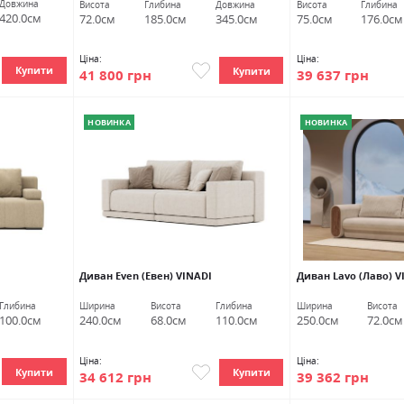
Довжина
Висота
Глибина
Довжина
Висота
Глибина
420.0см
72.0см
185.0см
345.0см
75.0см
176.0см
Ціна:
Ціна:
Купити
Купити
41 800 грн
39 637 грн
НОВИНКА
НОВИНКА
Диван Even (Евен) VINADI
Диван Lavo (Лаво) V
Глибина
Ширина
Висота
Глибина
Ширина
Висота
100.0см
240.0см
68.0см
110.0см
250.0см
72.0см
Ціна:
Ціна:
Купити
Купити
34 612 грн
39 362 грн