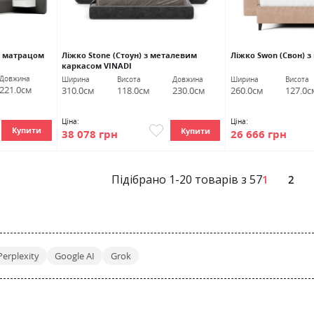
з матрацом
Ліжко Stone (Стоун) з металевим
Ліжко Swon (Свон) 
каркасом VINADI
Довжина
Ширина
Висота
Довжина
Ширина
Висота
221.0см
310.0см
118.0см
230.0см
260.0см
127.0с
Ціна:
Ціна:
Купити
Купити
38 078 грн
26 666 грн
Підібрано
1
-
20
товарів з
57
Pa
1
2
Perplexity
Google AI
Grok