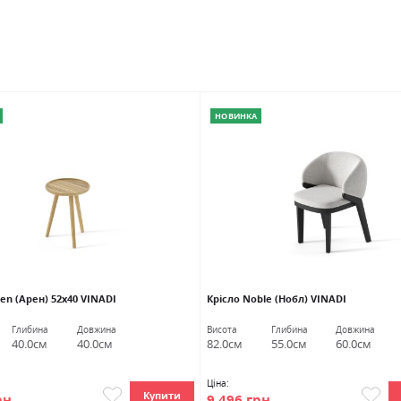
НОВИНКА
en (Арен) 52х40 VINADI
Крісло Noble (Нобл) VINADI
Глибина
Довжина
Висота
Глибина
Довжина
40.0см
40.0см
82.0см
55.0см
60.0см
Ціна:
Купити
рн
9 496 грн