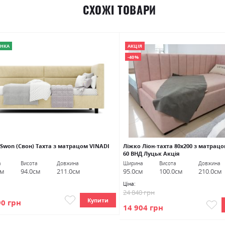
СХОЖІ ТОВАРИ
НКА
АКЦІЯ
-40%
Swon (Свон) Тахта з матрацом VINADI
Ліжко Ліон-тахта 80х200 з матрацо
60 ВНД Луцьк Акція
а
Висота
Довжина
Ширина
Висота
Довжина
см
94.0см
211.0см
95.0см
100.0см
210.0см
Ціна:
24 840 грн
Купити
90 грн
14 904 грн