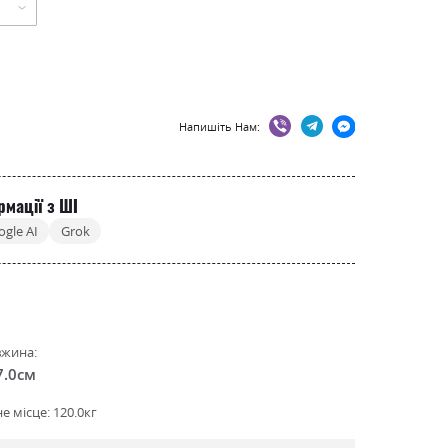
Напишіть Нам:
рмації з ШІ
ogle AI
Grok
жина:
7.0см
 місце: 120.0кг