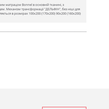
асним матрацом Bonnel в основній тканині, з
м. Механізм трансформації "ДЕЛЬФІН", без ніші для
яється в розмірах 100х200 (170х200) 90х200 (160х200)