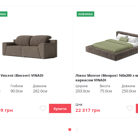
НКА
НОВИНКА
Vincent (Вінсент) VINADI
Ліжко Monroe (Монрое) 160х200 з
каркасом VINADI
Глибина
Довжина
Ширина
Висота
Довжина
м
90.0см
262.0см
203.0см
75.0см
250.0см
Ціна:
Купити
99 грн
22 317 грн