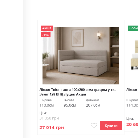
АКЦІЯ
НОВИ
-13%
 з матрацом у Сієна
Ліжко Твіст-тахта 100х200 з матрацом у тк.
Ліжко 
Зеніт 128 ВНД Луцьк Акція
овжина
Ширина
Висота
Довжина
Ширин
10.0см
110.0см
95.0см
207.0см
114.0
Ціна:
31 050 грн
Ціна:
20 6
Купити
Купити
27 014 грн