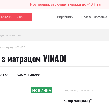
Розпродаж зі складу знижки до -40%
тут
КАТАЛОГ ТОВАРІВ
Виробники
Оплата і Доставка
шуковий запит
т) з матрацом VINADI
) з матрацом VINADI
ТАВКА
СХОЖІ ТОВАРИ
НОВИНКА
Код товару: V00000213
Колір матеріалу