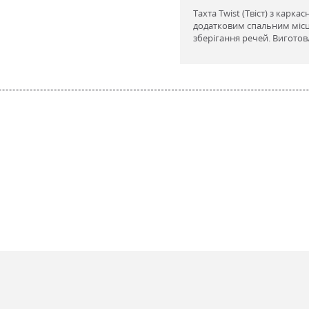
Тахта Twist (Твіст) з карк
додатковим спальним місце
зберігання речей. Виготовл
стичний Пінополіуретан