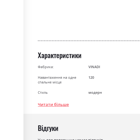
the
beginning
of
the
images
gallery
Характеристики
Фабрика:
VINADI
Навантаження на одне
120
спальне місце
Стиль
модерн
Особливість
Пружина Bonnel + Високоела
Читати більше
Механізм
Дельфін
Розкладний
так
Відгуки
Ніша для білизни
ні
У цього товару ще немає відгуків.