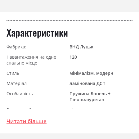
Характеристики
Фабрика:
ВНД Луцьк
Навантаження на одне
120
спальне місце
Стиль
мінімалізм, модерн
Матеріал
ламінована ДСП
Особливість
Пружина Бонель +
Пінополіуретан
Розкладний
ні
Ніша для білизни
так
Читати більше
Спальне місце
90х190