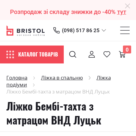
Розпродаж зі складу знижки до -40%
тут
(098) 517 86 25
0
КАТАЛОГ ТОВАРІВ
Головна
Ліжка в спальню
Ліжка
подіуми
Ліжко Бембі-тахта з матрацом ВНД Луцьк
Ліжко Бембі-тахта з
матрацом ВНД Луцьк