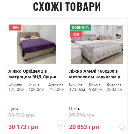
СХОЖІ ТОВАРИ
-10%
НОВИНКА
-30%
а
Ліжко Орхідея 2 з
Ліжко Амелі 160х200 з
Л
матрацом ВНД Луцьк
металевим каркасом у
В
тк. Лагуна 41 ВНД Луцьк
Ширина
Висота
Довжина
Ширина
Висота
Довжина
Ш
Акція
м
175.0см
108.0см
215.0см
173.0см
98.0см
230.0см
1
Ціна:
Ціна:
Ц
33 525 грн
29 790 грн
3
30 173 грн
20 853 грн
3