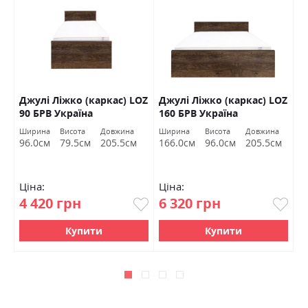
Джулі Ліжко (каркас) LOZ
Джулі Ліжко (каркас) LOZ
К
В
90 БРВ Україна
160 БРВ Україна
(
Ширина
Висота
Довжина
Ширина
Висота
Довжина
Ш
96.0см
79.5см
205.5см
166.0см
96.0см
205.5см
1
Ціна:
Ціна:
Ц
4 420 грн
6 320 грн
7
Купити
Купити