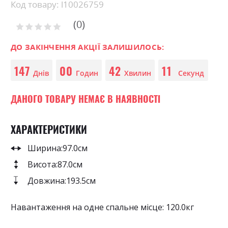
Skip
Код товару: l10026759
to
0
the
Рейтинг:
0
100
beginning
% of
of
ДО ЗАКІНЧЕННЯ АКЦІЇ ЗАЛИШИЛОСЬ:
the
147
00
42
11
images
Днів
Годин
Хвилин
Секунд
gallery
ДАНОГО ТОВАРУ НЕМАЄ В НАЯВНОСТІ
ХАРАКТЕРИСТИКИ
Ширина:
97.0см
Висота:
87.0см
Довжина:
193.5см
Навантаження на одне спальне місце: 120.0кг