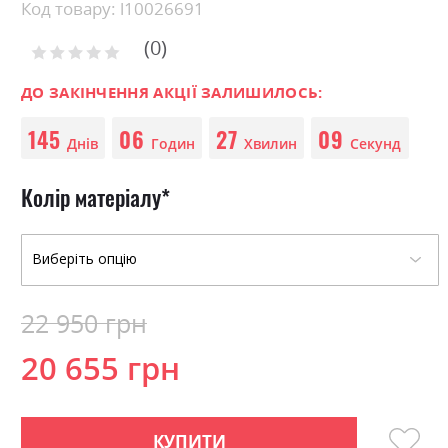
beginning
Код товару: l10026691
of
0
the
Рейтинг:
images
0
100
% of
gallery
ДО ЗАКІНЧЕННЯ АКЦІЇ ЗАЛИШИЛОСЬ:
145
06
27
09
Днів
Годин
Хвилин
Секунд
Колір матеріалу
22 950 грн
20 655 грн
КУПИТИ