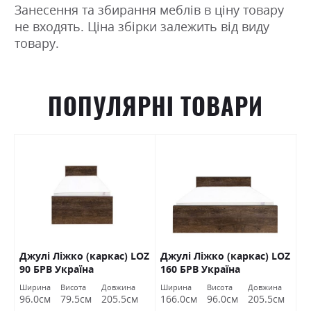
Занесення та збирання меблів в ціну товару
не входять. Ціна збірки залежить від виду
товару.
ПОПУЛЯРНІ ТОВАРИ
Джулі Ліжко (каркас) LOZ
Джулі Ліжко (каркас) LOZ
К
В
90 БРВ Україна
160 БРВ Україна
(
Ширина
Висота
Довжина
Ширина
Висота
Довжина
Ш
96.0см
79.5см
205.5см
166.0см
96.0см
205.5см
1