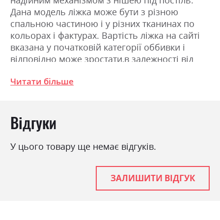
Дана модель ліжка може бути з різною
спальною частиною і у різних тканинах по
кольорах і фактурах. Вартість ліжка на сайті
вказана у початковій категорії оббивки і
відповідно може зростати,в залежності від
обраної оббивки. Детальніше дізнавайтесь у
Читати більше
наших менеджерів.
Фабрика:
ВНД Луцьк
Відгуки
Навантаження на одне
120
спальне місце
У цього товару ще немає відгуків.
Стиль
класика
Ніша для білизни
так
ЗАЛИШИТИ ВІДГУК
Спальне місце
140х200
З матрацом
так