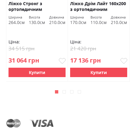
Ліжко Стронг з
Ліжко Дрім Лайт 160х200
Л
ортопедичним
з ортопедичним
п
матрацом ВНД Луцьк
матрацом і газовим
на
Ширина
Висота
Довжина
Ширина
Висота
Довжина
Ш
підйомним механізмом
см
264.0см
130.0см
210.0см
170.0см
110.0см
210.0см
1
ВНД Луцьк (Сієна 1014 і
1002)
Ціна:
Ціна:
Ц
34 515 грн
21 420 грн
2
31 064 грн
17 136 грн
1
Купити
Купити