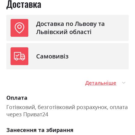
Доставка
З підставкою під матрац
так
Доставка по Львову та
Львівский області
Самовивіз
Детальніше
Оплата
Готівковий, безготівковий розрахунок, оплата
через Приват24
Занесення та збирання