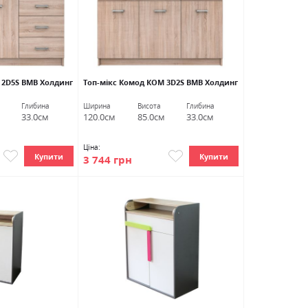
 2D5S ВМВ Холдинг
Топ-мікс Комод КОМ 3D2S ВМВ Холдинг
Глибина
Ширина
Висота
Глибина
33.0см
120.0см
85.0см
33.0см
Ціна:
Купити
Купити
3 744 грн