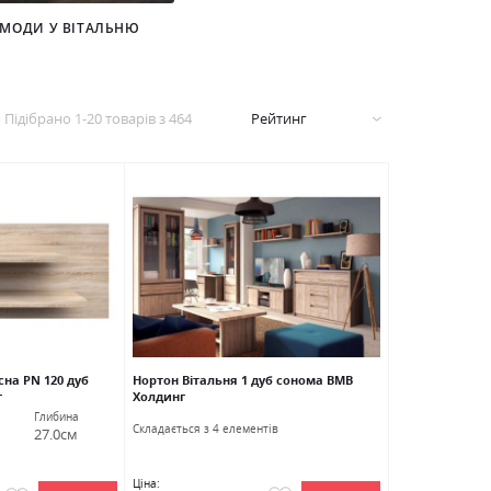
МОДИ У ВІТАЛЬНЮ
Підібрано
1
-
20
товарів з
464
Рейтинг
на PN 120 дуб
Нортон Вітальня 1 дуб сонома ВМВ
г
Холдинг
Глибина
Cкладається з 4 елементів
27.0см
Ціна: