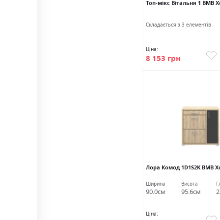
Топ-мікс Вітальня 1 ВМВ 
Cкладається з 3 елементів
Ціна:
8 153 грн
Лора Комод 1D1S2K ВМВ Х
Ширина
Висота
Г
90.0см
95.6см
2
Ціна: