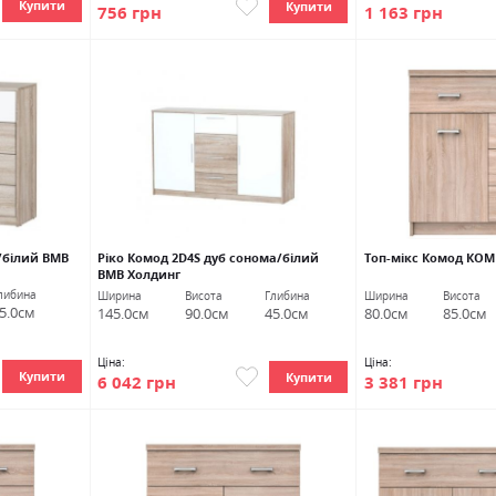
Купити
Купити
756 грн
1 163 грн
/білий ВМВ
Ріко Комод 2D4S дуб сонома/білий
Топ-мікс Комод КОМ
ВМВ Холдинг
либина
Ширина
Висота
Глибина
Ширина
Висота
5.0см
145.0см
90.0см
45.0см
80.0см
85.0см
Ціна:
Ціна:
Купити
Купити
6 042 грн
3 381 грн