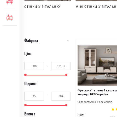
МЕБЛІ ДЛЯ ОФІСУ
СТІНКИ У ВІТАЛЬНЮ
МІНІ СТІНКИ У ВІТАЛЬ
КОМОДИ ТА ТУМБИ
Фабрика
Ціна
Ширина
Фреско вітальня 1 кашем
мармур БРВ Україна
Cкладається з 4 елементів
Рей
Висота
10
Ціна: