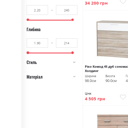
34 200 грн
Глибина
Стиль
Ріко Комод 4S дуб сонома
Холдинг
Матеріал
Ширина
Висота
Г
98.0см
90.0см
4
Ціна:
4 505 грн