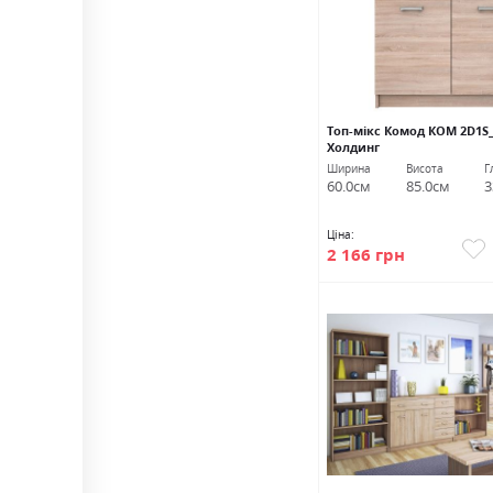
Топ-мікс Комод КОМ 2D1S
Холдинг
Ширина
Висота
Г
60.0см
85.0см
3
Ціна:
2 166 грн