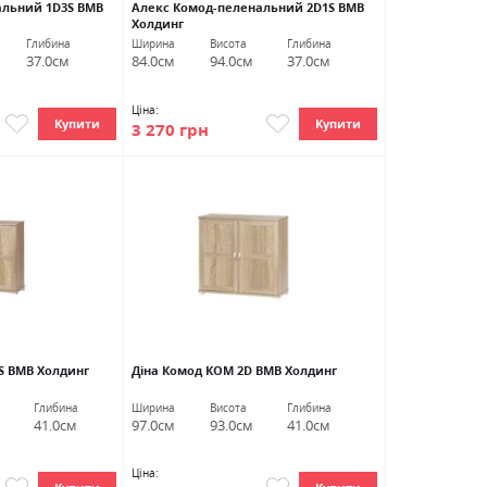
альний 1D3S ВМВ
Алекс Комод-пеленальний 2D1S ВМВ
Холдинг
Глибина
Ширина
Висота
Глибина
37.0см
84.0см
94.0см
37.0см
Ціна:
Купити
Купити
3 270 грн
S ВМВ Холдинг
Діна Комод КОМ 2D ВМВ Холдинг
Глибина
Ширина
Висота
Глибина
41.0см
97.0см
93.0см
41.0см
Ціна: