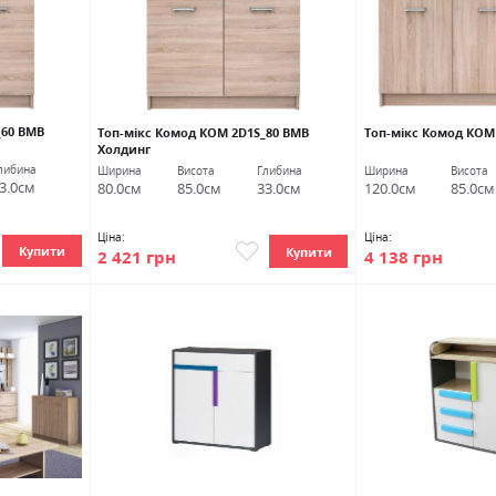
_60 ВМВ
Топ-мікс Комод КОМ 2D1S_80 ВМВ
Топ-мікс Комод КОМ
Холдинг
либина
Ширина
Висота
Глибина
Ширина
Висота
3.0см
80.0см
85.0см
33.0см
120.0см
85.0см
Ціна:
Ціна:
Купити
Купити
2 421 грн
4 138 грн