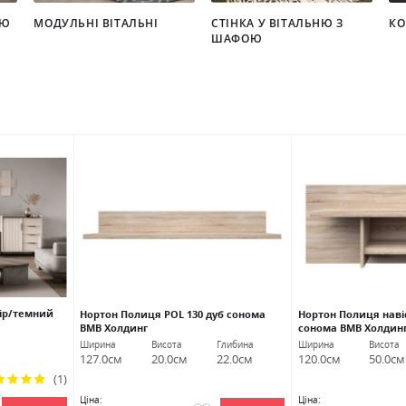
НЮ
МОДУЛЬНІ ВІТАЛЬНІ
СТІНКА У ВІТАЛЬНЮ З
КО
ШАФОЮ
ір/темний
Нортон Полиця POL 130 дуб сонома
Нортон Полиця навіс
ВМВ Холдинг
сонома ВМВ Холдин
Ширина
Висота
Глибина
Ширина
Висота
127.0см
20.0см
22.0см
120.0см
50.0см
(1)
тинг:
0%
Ціна:
Ціна: