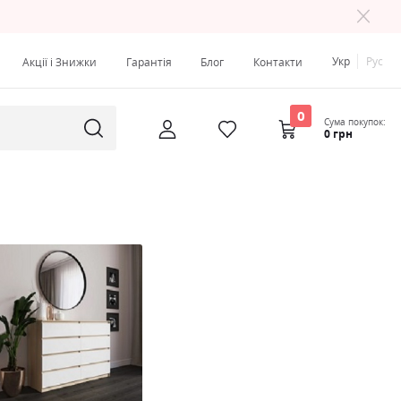
Укр
Рус
Акції і Знижки
Гарантія
Блог
Контакти
0
Сума покупок:
0 грн