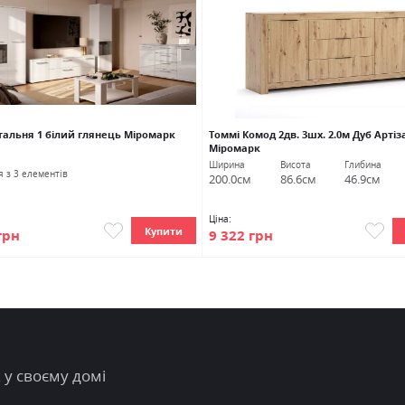
тальня 1 білий глянець Міромарк
Томмі Комод 2дв. 3шх. 2.0м Дуб Артіз
Міромарк
Ширина
Висота
Глибина
я з 3 елементів
200.0см
86.6см
46.9см
Ціна:
Купити
грн
9 322 грн
 у своєму домі