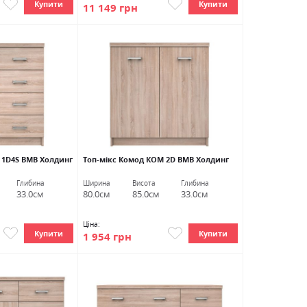
Купити
Купити
11 149 грн
 1D4S ВМВ Холдинг
Топ-мікс Комод КОМ 2D ВМВ Холдинг
Глибина
Ширина
Висота
Глибина
33.0см
80.0см
85.0см
33.0см
Ціна:
Купити
Купити
1 954 грн