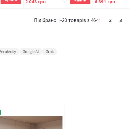
Купити
2 043 грн
6 391 грн
Підібрано
1
-
20
товарів з
464
P
1
2
3
Perplexity
Google AI
Grok