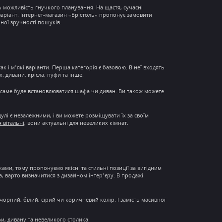
ь можливість
гнучкого планування
. На щастя, сучасні
варіант.
Інтернет-магазин
«Брістоль» пропонує замовити
ної зручності пошуків.
ак і м’які варіанти. Перша категорія є базовою. В неї входять
х: дивани, крісла, пуфи та інше.
и саме буде встановлюватися шафа чи диван. Ви також можете
улі є незалежними, і ви можете розміщувати їх за своїм
я вітальні
, вони актуальні для невеликих кімнат.
ми, тому пропонуємо якісні та стильні позиції за вигідним
ста, варто визначитися з дизайном інтер’єру. В продажі
чорний, білий, сірий чи коричневий колір. І замість масивної
фи, дивану та невеликого столика.