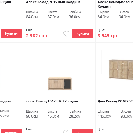
Холдинг
Алекс Комод 2D1S ВМВ Холдинг
Алекс Комод-пелен
Холдинг
Ширина
Висота
Глибина
Ширина
Висота
84.0см
87.0см
36.0см
84.0см
94.0см
Ціна:
Ціна:
Купити
Купити
2 982 грн
3 945 грн
олдинг
Лора Комод 1D1K ВМВ Холдинг
Діна Комод КОМ 2D4
либина
Ширина
Висота
Глибина
Ширина
Висота
8.2см
90.0см
45.8см
28.2см
145.0см
93.0см
Ціна:
Ціна:
Купити