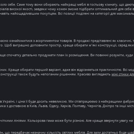
коло себе. Саме тому вони обирають найкращі
меблі в гостьову кімнату
, що дают
іалів високої якості
, завдяки чому кожен зможе підібрати оптимальний для себе 
авіть найощадливішим покупцям. Всі позиції поділені на категорії для максималь
вчасно ознайомитися з асортиментом товарів. В продажі представлені як класичні, т
ншого. Щоб виграшно доповнити
простір
, краще обирати м’які конструкції, серед яки
раще спочатку детально продумати план їх розміщення. Ви повинні розуміти, куд
сних. Краще обирати перший варіант, адже він відрізняється практичністю. Всі мод
 конструкції також будуть непоганим рішенням. Красиво виглядають
міні стінки дл
в Україні
, і
ціна
її буде досить невеликою. Ми співпрацюємо з найкращими фабрика
ника з
доставкою
в Київ, Львів, Одесу, Харків, Полтаву, Чернігів, Дніпро та інші мі
 чіткими лініями. Кольорова гама може бути різною. Але краще звернути увагу на 
йн
, що передбачає незначну кількість світлих меблів. Для зали достатньо буде ша