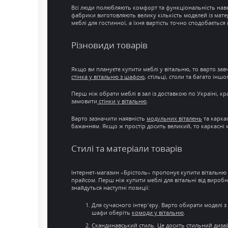
Всі люди полюбляють
комфорт
та функціональність нав
фабрики виготовляють велику кількість моделей із
матер
меблі для гостинної
, а їхня
вартість
точно сподобається н
Різновиди товарів
Якщо ви плануєте
купити меблі у вітальню
, то варто за
стінка у
вітальню з шафою
, стільці, столи та багато і
Перш ніж обрати
меблі в зал
із
доставкою по Україні
, к
замовити
стінки у вітальню
.
Варто зазначити наявність
модульних віталень
та карка
бажанням. Якщо ж простір досить великий, то каркасні
Стилі та матеріали товарів
Інтернет-магазин
«Брістоль» пропонує
купити вітальню 
прайсом. Перш ніж купити меблі для вітальні від вироб
знайдуться наступні позиції:
Для
сучасного інтер’єру
. Варто обирати моделі з
шафи оберіть
комоди у вітальню
.
Скандинавський стиль. Це досить
стильний диза