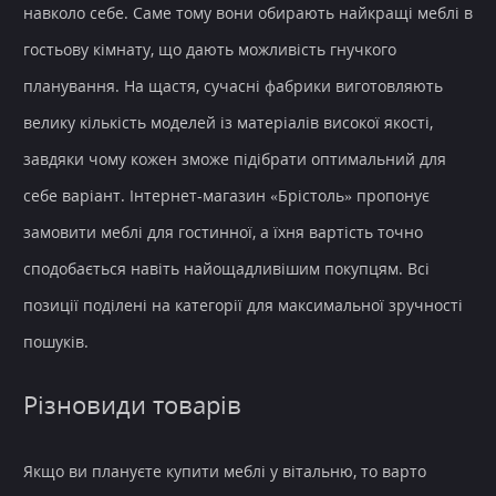
навколо себе. Саме тому вони обирають найкращі
меблі в
гостьову кімнату
, що дають можливість
гнучкого
планування
. На щастя, сучасні фабрики виготовляють
велику кількість моделей із
матеріалів високої якості
,
завдяки чому кожен зможе підібрати оптимальний для
себе варіант.
Інтернет-магазин
«Брістоль» пропонує
замовити
меблі для гостинної
, а їхня
вартість
точно
сподобається навіть найощадливішим покупцям. Всі
позиції поділені на категорії для максимальної зручності
пошуків.
Різновиди товарів
Якщо ви плануєте
купити меблі у вітальню
, то варто