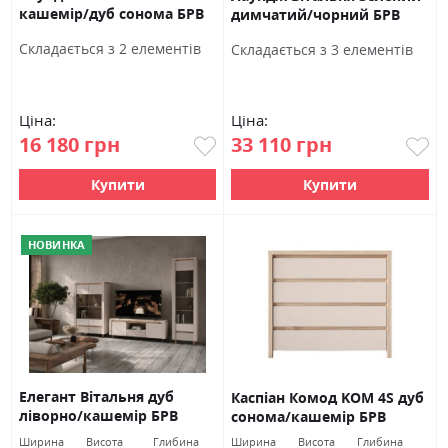
кашемір/дуб сонома БРВ
димчатий/чорний БРВ
Україна
Україна
Cкладається з 2 елементів
Cкладається з 3 елементів
Ціна:
Ціна:
16 180 грн
33 110 грн
Купити
Купити
НОВИНКА
Елегант Вітальня дуб
Каспіан Комод KOM 4S дуб
ліворно/кашемір БРВ
сонома/кашемір БРВ
Україна
Україна
Ширина
Висота
Глибина
Ширина
Висота
Глибина