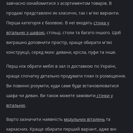
завчасно ознайомитися з асортиментом товарів. В
продажі представлені як класичні, так і м’які варіанти.
Перша категорія є базовою. В неї входять
стінка у
вітальню з шафою
, стільці, столи та багато іншого. Щоб
виграшно доповнити
простір
, краще обирати м’які
конструкції, серед яких: дивани, крісла, пуфи та інше.
Перш ніж обрати
меблі в зал
із
доставкою по Україні
,
краще спочатку детально продумати план їх розміщення.
Ви повинні розуміти, куди саме буде встановлюватися
шафа чи диван. Ви також можете замовити
стінки у
вітальню
.
Варто зазначити наявність
модульних віталень
та
каркасних. Краще обирати перший варіант, адже він