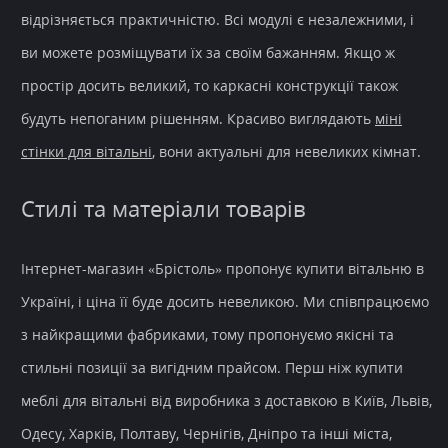
відрізняється практичністю. Всі модулі є незалежними, і
ви можете розміщувати їх за своїм бажанням. Якщо ж
простір досить великий, то каркасні конструкції також
будуть непоганим рішенням. Красиво виглядають
міні
стінки для вітальні
, вони актуальні для невеликих кімнат.
Стилі та матеріали товарів
Інтернет-магазин
«Брістоль» пропонує
купити вітальню в
Україні
, і
ціна
її буде досить невеликою. Ми співпрацюємо
з найкращими фабриками, тому пропонуємо якісні та
стильні позиції за вигідним прайсом. Перш ніж купити
меблі для вітальні від виробника з
доставкою
в Київ, Львів,
Одесу, Харків, Полтаву, Чернігів, Дніпро та інші міста,