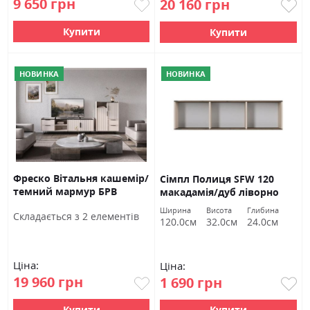
9 650 грн
20 160 грн
Купити
Купити
НОВИНКА
НОВИНКА
Фреско Вітальня кашемір/
Сімпл Полиця SFW 120
темний мармур БРВ
макадамія/дуб ліворно
Україна
БРВ Україна
Ширина
Висота
Глибина
Cкладається з 2 елементів
120.0см
32.0см
24.0см
Ціна:
Ціна:
19 960 грн
1 690 грн
Купити
Купити