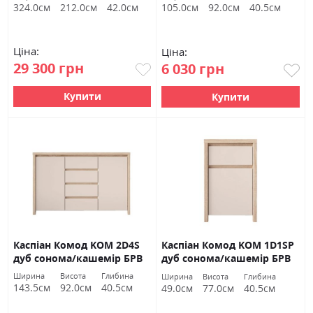
324.0см
212.0см
42.0см
105.0см
92.0см
40.5см
Ціна:
Ціна:
29 300 грн
6 030 грн
Купити
Купити
Каспіан Комод KOM 2D4S
Каспіан Комод KOM 1D1SP
дуб сонома/кашемір БРВ
дуб сонома/кашемір БРВ
Україна
Україна
Ширина
Висота
Глибина
Ширина
Висота
Глибина
143.5см
92.0см
40.5см
49.0см
77.0см
40.5см