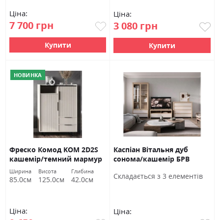
Ціна:
Ціна:
7 700 грн
3 080 грн
Купити
Купити
НОВИНКА
Фреско Комод KOM 2D2S
Каспіан Вітальня дуб
кашемір/темний мармур
сонома/кашемір БРВ
БРВ Україна
Україна
Ширина
Висота
Глибина
Cкладається з 3 елементів
85.0см
125.0см
42.0см
Ціна:
Ціна: