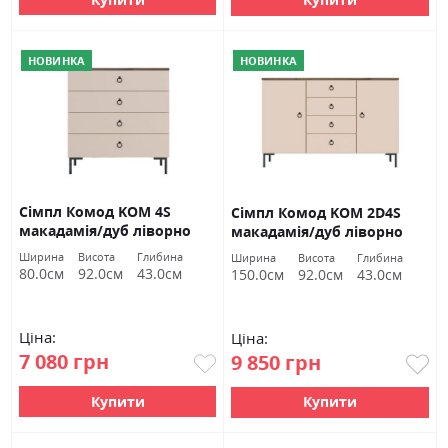
НОВИНКА
НОВИНКА
Сімпл Комод KOM 4S
Сімпл Комод KOM 2D4S
макадамія/дуб ліворно
макадамія/дуб ліворно
БРВ Україна
БРВ Україна
Ширина
Висота
Глибина
Ширина
Висота
Глибина
80.0см
92.0см
43.0см
150.0см
92.0см
43.0см
Ціна:
Ціна:
7 080 грн
9 850 грн
Купити
Купити