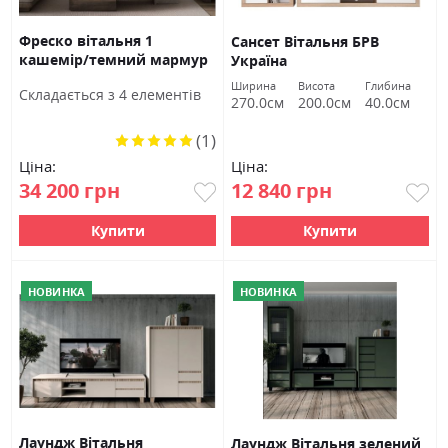
Фреско вітальня 1
Сансет Вітальня БРВ
кашемір/темний мармур
Україна
БРВ Україна
Ширина
Висота
Глибина
Cкладається з 4 елементів
270.0см
200.0см
40.0см
(1)
Рейтинг:
100%
Ціна:
Ціна:
34 200 грн
12 840 грн
Купити
Купити
НОВИНКА
НОВИНКА
Лаундж Вітальня
Лаундж Вітальня зелений