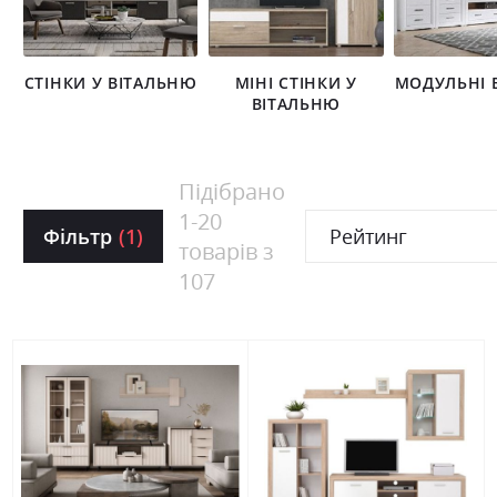
СТІНКИ У ВІТАЛЬНЮ
МІНІ СТІНКИ У
МОДУЛЬНІ В
ВІТАЛЬНЮ
Підібрано
1
-
20
Фільтр
(1)
Рейтинг
товарів з
107