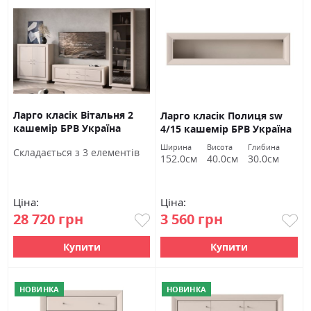
Ларго класік Вітальня 2
Ларго класік Полиця sw
кашемір БРВ Україна
4/15 кашемір БРВ Україна
Ширина
Висота
Глибина
Cкладається з 3 елементів
152.0см
40.0см
30.0см
Ціна:
Ціна:
28 720 грн
3 560 грн
Купити
Купити
НОВИНКА
НОВИНКА