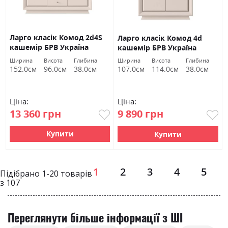
Ларго класік Комод 2d4S
Ларго класік Комод 4d
кашемір БРВ Україна
кашемір БРВ Україна
Ширина
Висота
Глибина
Ширина
Висота
Глибина
152.0см
96.0см
38.0см
107.0см
114.0см
38.0см
Ціна:
Ціна:
13 360 грн
9 890 грн
Купити
Купити
Page
1
2
3
4
5
Підібрано
1
-
20
товарів
з
107
Переглянути більше інформації з ШІ