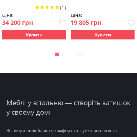
(1)
Рейтинг:
100%
Ціна:
Ціна:
34 200 грн
19 805 грн
Купити
Купити
Меблі у вітальню — створіть затишок
у своєму домі
Всі люди полюбляють
комфорт
та функціональність