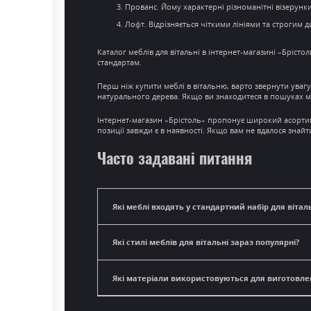
Прованс. Йому характерні різноманітні візерун
Лофт. Відрізняється чіткими лініями та строгим 
Каталог меблів для вітальні
в
інтернет-магазині
«Брістол
стандартам.
Перш ніж
купити меблі в вітальню
, варто звернути уваг
натурального дерева. Якщо ви знаходитеся в пошуках м
Інтернет-магазин
«Брістоль» пропонує широкий асортиме
позиції завжди є в наявності. Якщо вам не вдалося зна
Часто задавані питання
Які меблі входять у стандартний набір для вітал
Які стилі меблів для вітальні зараз популярні?
Які матеріали використовуються для виготовлен