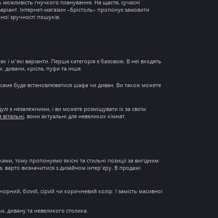
ь можливість
гнучкого планування
. На щастя, сучасні
варіант.
Інтернет-магазин
«Брістоль» пропонує замовити
ної зручності пошуків.
ак і м’які варіанти. Перша категорія є базовою. В неї входять
х: дивани, крісла, пуфи та інше.
и саме буде встановлюватися шафа чи диван. Ви також можете
улі є незалежними, і ви можете розміщувати їх за своїм
я вітальні
, вони актуальні для невеликих кімнат.
ми, тому пропонуємо якісні та стильні позиції за вигідним
ста, варто визначитися з дизайном інтер’єру. В продажі
чорний, білий, сірий чи коричневий колір. І замість масивної
фи, дивану та невеликого столика.