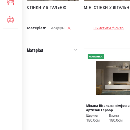
МЕБЛІ ДЛЯ ОФІСУ
СТІНКИ У ВІТАЛЬНЮ
МІНІ СТІНКИ У ВІТАЛЬ
КОМОДИ ТА ТУМБИ
Матеріал
модерн
Очистити фільтр
Матеріал
НОВИНКА
Мілана Вітальня німфея 
артизан Гербор
Ширина
Висота
180.0см
180.0см