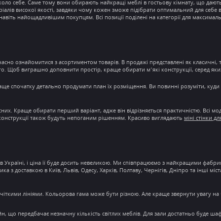
коло себе. Саме тому вони обирають найкращі
меблі в гостьову кімнату
, що дают
іалів високої якості
, завдяки чому кожен зможе підібрати оптимальний для себе 
авіть найощадливішим покупцям. Всі позиції поділені на категорії для максималь
вчасно ознайомитися з асортиментом товарів. В продажі представлені як класичні, т
ншого. Щоб виграшно доповнити
простір
, краще обирати м’які конструкції, серед яки
раще спочатку детально продумати план їх розміщення. Ви повинні розуміти, куд
сних. Краще обирати перший варіант, адже він відрізняється практичністю. Всі мод
 конструкції також будуть непоганим рішенням. Красиво виглядають
міні стінки дл
в Україні
, і
ціна
її буде досить невеликою. Ми співпрацюємо з найкращими фабрика
ника з
доставкою
в Київ, Львів, Одесу, Харків, Полтаву, Чернігів, Дніпро та інші мі
 чіткими лініями. Кольорова гама може бути різною. Але краще звернути увагу на 
йн
, що передбачає незначну кількість світлих меблів. Для зали достатньо буде ша