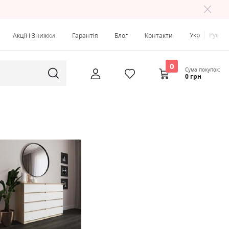
Укр
Рус
Акції і Знижки
Гарантія
Блог
Контакти
0
Сума покупок:
0 грн