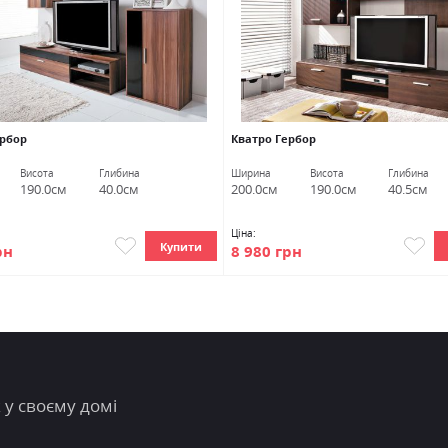
ербор
Кватро Гербор
Висота
Глибина
Ширина
Висота
Глибина
190.0см
40.0см
200.0см
190.0см
40.5см
Ціна:
Купити
рн
8 980 грн
 у своєму домі