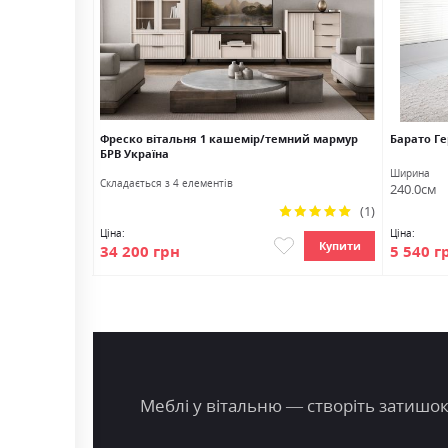
8 Гербор
Фреско вітальня 1 кашемір/темний мармур
Барато Г
БРВ Україна
а
Ширина
Cкладається з 4 елементів
м
240.0см
(1)
Рейтинг:
100%
Ціна:
Ціна:
Купити
Купити
34 200 грн
5 540 г
Меблі у вітальню — створіть затишок