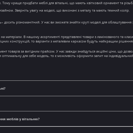
ки. Тому краще
придбати меблі для вітальні
, що мають квітковий орнамент та різьб
дизайном. Зверніть увагу на моделі, що виконані з металу та мають темний колір.
ь» досить різноманітний. У нас ви зможете знайти круті моделі для облаштування
у на матеріали. В нашому асортименті представлені товари з ламінованого та кла
іцних конструкцій, то варіанти з металевим каркасом будуть найкращим рішення
нт товарів за вигідним прайсом. У нас завжди знайдуться
акційні ціни
, що дозв
йти оптимальну для себе модель, то є можливість оформити запит на індивідуальни
ьні?
ня меблів у вітальню?