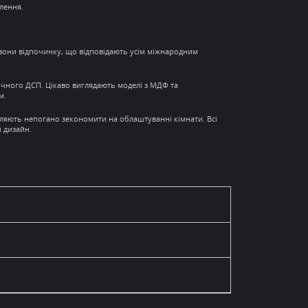
лення.
зони відпочинку
, що відповідають усім міжнародним
сичного ДСП. Цікаво виглядають моделі з МДФ та
м.
оляють непогано зекономити на облаштуванні кімнати. Всі
й дизайн.