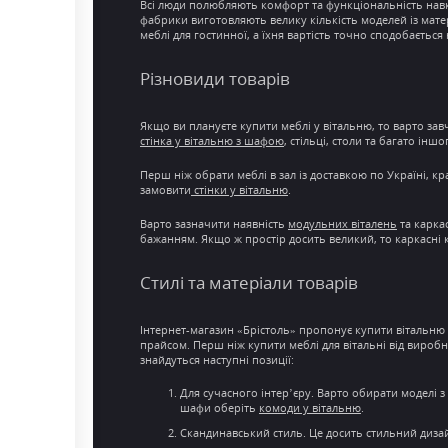
Всі люди полюбляють
комфорт
та функціональність нав
фабрики виготовляють велику кількість моделей із
матер
меблі для гостинної
, а їхня
вартість
точно сподобається н
Різновиди товарів
Якщо ви плануєте
купити меблі у вітальню
, то варто за
стінка у
вітальню з шафою
, стільці, столи та багато і
Перш ніж обрати
меблі в зал
із
доставкою по Україні
, к
замовити
стінки у вітальню
.
Варто зазначити наявність
модульних віталень
та карка
бажанням. Якщо ж простір досить великий, то каркасні
Стилі та матеріали товарів
Інтернет-магазин
«Брістоль» пропонує
купити вітальню 
прайсом. Перш ніж купити меблі для вітальні від вироб
знайдуться наступні позиції:
Для
сучасного інтер’єру
. Варто обирати моделі з
шафи оберіть
комоди у вітальню
.
Скандинавський стиль. Це досить
стильний диза