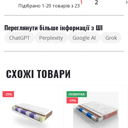
Page
1
2
Підібрано
1
-
20
товарів з
23
Переглянути більше інформації з ШІ
ChatGPT
Perplexity
Google AI
Grok
СХОЖІ ТОВАРИ
-25%
НОВИНКА
-31%