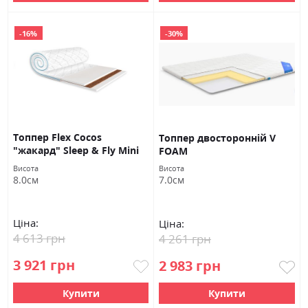
-16%
-30%
Топпер Flex Cocos
Топпер двосторонній V
"жакард" Sleep & Fly Mini
FOAM
Висота
Висота
8.0см
7.0см
Ціна:
Ціна:
4 613 грн
4 261 грн
3 921 грн
2 983 грн
Купити
Купити