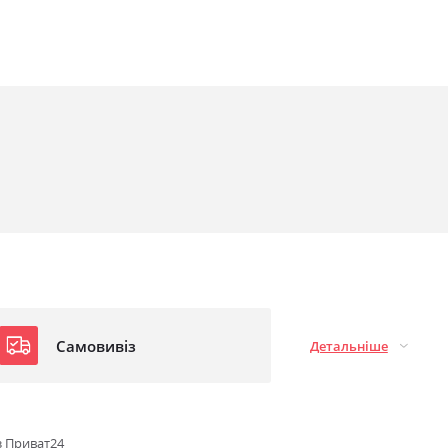
щеної міцності
Самовивіз
Детальніше
з Приват24