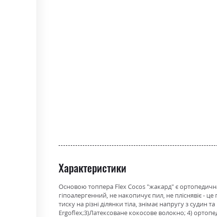
the
beginning
of
the
images
gallery
Характеристики
Основою топпера Flex Cocos "жакард" є ортопедична
гіпоалергенний, не накопичує пил, не пліснявіє - ц
тиску на різні ділянки тіла, знімає напругу з судин
Ergoflex;3)Латексоване кокосове волокно; 4) ортопе