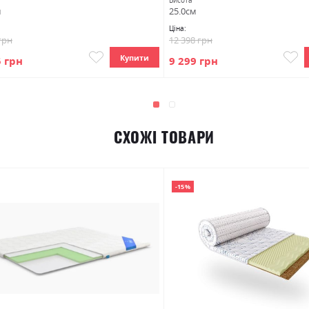
Висота
м
25.0см
Ціна:
грн
12 398 грн
Купити
5 грн
9 299 грн
СХОЖІ ТОВАРИ
-15%