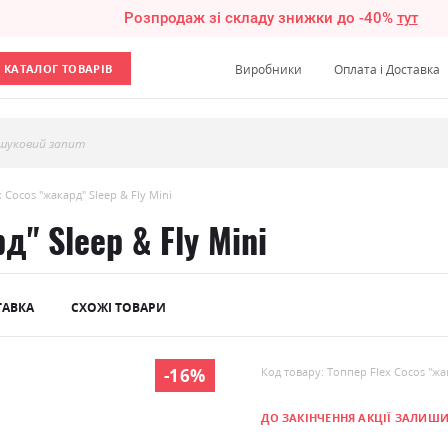
Розпродаж зі складу знижки до -40%
тут
КАТАЛОГ ТОВАРІВ
Виробники
Оплата і Доставка
шуковий запит
 Cocos "жакард" Sleep & Fly Mini
д" Sleep & Fly Mini
ТАВКА
СХОЖІ ТОВАРИ
-16%
Код товару: Топпер Flex Cocos "жак
ДО ЗАКІНЧЕННЯ АКЦІЇ ЗАЛИШ