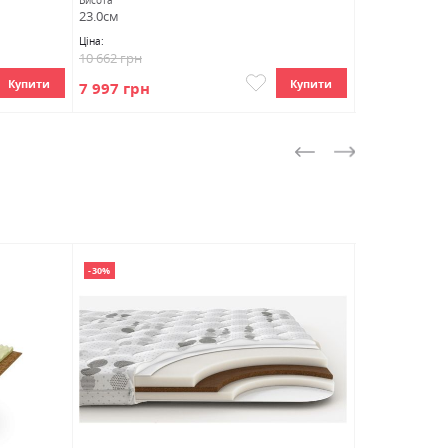
Висота
Висота
23.0см
22.0см
Ціна:
Ціна:
10 662 грн
13 902 грн
Купити
Купити
7 997 грн
9 036 грн
-30%
-16%