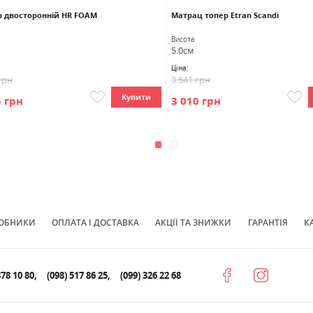
р двосторонній HR FOAM
Матрац топер Etran Scandi
Висота
5.0см
Ціна:
грн
3 541 грн
Купити
5 грн
3 010 грн
ОБНИКИ
ОПЛАТА І ДОСТАВКА
АКЦІЇ ТА ЗНИЖКИ
ГАРАНТІЯ
К
878 10 80
(098) 517 86 25
(099) 326 22 68