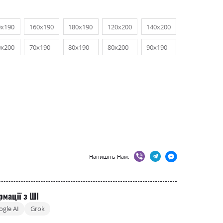
0х190
160х190
180х190
120х200
140х200
0х200
70х190
80х190
80х200
90х190
Напишіть Нам:
рмації з ШІ
ogle AI
Grok