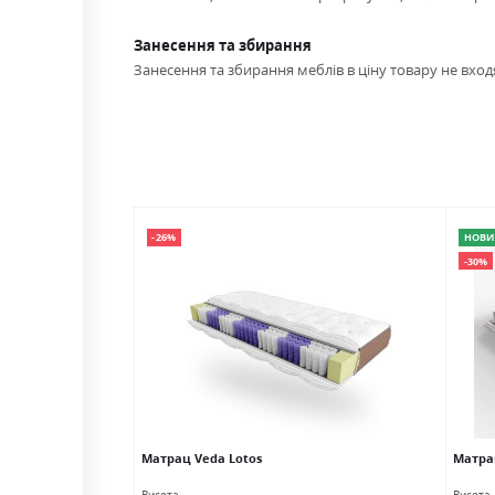
Занесення та збирання
Занесення та збирання меблів в ціну товару не входя
-26%
НОВИ
-30%
di
Матрац Veda Lotos
Матрац