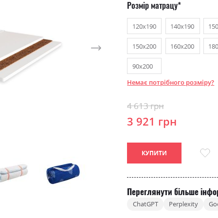
Розмір матрацу
120х190
140х190
15
150х200
160х200
18
90х200
Немає потрібного розміру?
4 613 грн
3 921 грн
КУПИТИ
Переглянути більше інфо
ChatGPT
Perplexity
Go