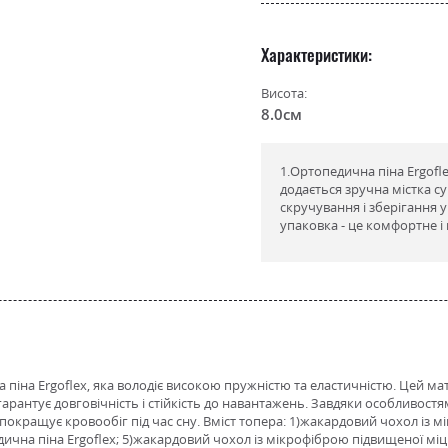
Характеристики
Висота:
8.0см
1.Ортопедична піна Ergofl
додається зручна містка су
скручування і зберігання 
упаковка - це комфортне і
 піна Ergoflex, яка володіє високою пружністю та еластичністю. Цей м
е гарантує довговічність і стійкість до навантажень. Завдяки особливо
 та покращує кровообіг під час сну. Вміст топера: 1)жакардовий чохол із
дична піна Ergoflex; 5)жакардовий чохол із мікрофіброю підвищеної міц