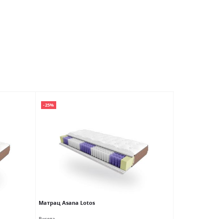
-25%
-36%
Матрац Asana Lotos
Матрац Aura L