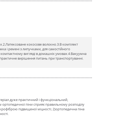
ex.2.Латексоване кокосове волокно.3.В комплект
мка і ремені з липучками, для самостійного
у компактному вигляді в домашніх умовах.4.Вакуумна
 практичне вирішення питань при транспортуванні.
атеріал дуже практичний і функціональний,
стям ортопедичної піни сприяє правильному розподілу
 мікрофіброю підвищеної міцності; 2)ортопедична піна
ності.