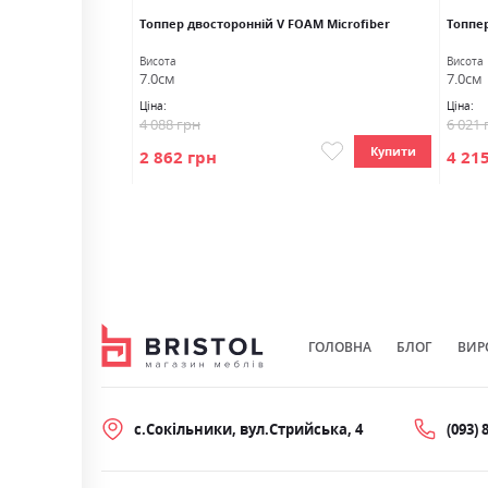
Топпер двосторонній V FOAM Microfiber
Топпе
Висота
Висота
7.0см
7.0см
Ціна:
Ціна:
4 088 грн
6 021 
Купити
Купити
2 862 грн
4 21
ГОЛОВНА
БЛОГ
ВИР
с.Сокільники, вул.Стрийська, 4
(093) 