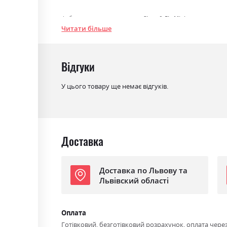
Фабрика:
Sleep & Fly Mini
Читати більше
Тип
Міні-матраци
Ефект зима/літо
ні
Відгуки
Особливість
вакуумна упаковка
У цього товару ще немає відгуків.
Матеріал чохла
жакард із мікрофіброю підви
Доставка
Доставка по Львову та
Львівский області
Оплата
Готівковий, безготівковий розрахунок, оплата чере