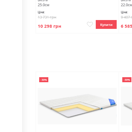
Висота
Висота
25.0см
22.0с
Ціна:
Ціна:
13 731 грн
9 407 
Купити
Купити
10 298 грн
6 58
-30%
-30%