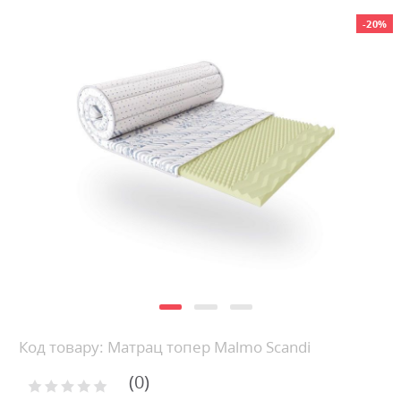
Skip
-20%
to
the
end
of
the
images
gallery
Skip
Код товару: Матрац топер Malmo Scandi
to
0
the
Рейтинг: