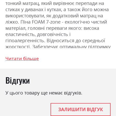
тонкий матрац, який вирівнює перепади на
стиках у диванах і кутках, а також його можна
використовувати, як додатковий матрац на
ліжко. Піна FOAM 7-zone - екологічно чистий
матеріал, головні переваги якого: висока
еластичність, довговічність і
гіпоалергенність. Відноситься до середньої
жорсткості. Забезпечує оптимальну підтримку
і споживчі властивості. Матрац має масажний
Читати більше
ефект. Не вбирає запахи і не викликає алергії.
Вміст топпера:1)чохол- стрейч, зшитий із
ніжного, зносостійкого матеріалу, який не
Відгуки
електризується;2)Foam 7-zone effect;3)чохол,
зшитий із ніжного, зносостійкого матеріалу,
який не електризується;жорсткість -
У цього товару ще немає відгуків.
середня;висота -5 см;навантаження - 150кг
ЗАЛИШИТИ ВІДГУК
Фабрика:
Scandi