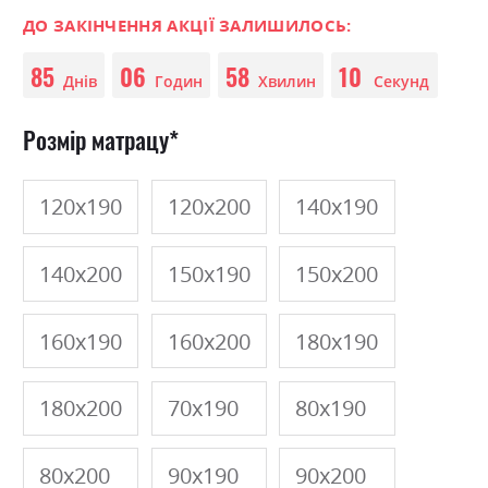
0
100
beginning
% of
of
ДО ЗАКІНЧЕННЯ АКЦІЇ ЗАЛИШИЛОСЬ:
the
85
06
58
10
images
Днів
Годин
Хвилин
Секунд
gallery
Розмір матрацу
120х190
120х200
140х190
140х200
150х190
150х200
160х190
160х200
180х190
180х200
70х190
80х190
80х200
90х190
90х200