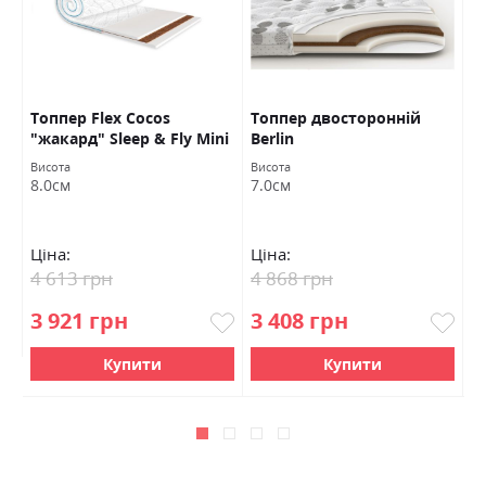
Топпер Flex Cocos
Топпер двосторонній
Т
"жакард" Sleep & Fly Mini
Berlin
F
Висота
Висота
Ви
8.0см
7.0см
7
Ціна:
Ціна:
Ц
4 613 грн
4 868 грн
4
3 921 грн
3 408 грн
3
Купити
Купити