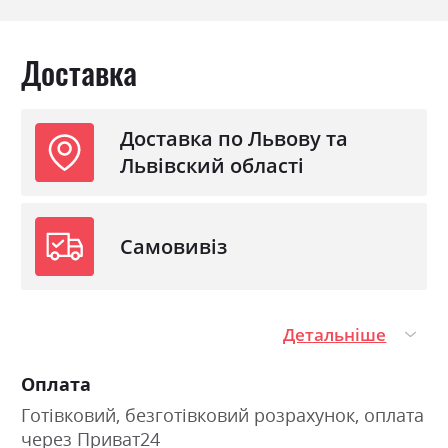
Тип
Міні-матраци
Навантаження на одне
150
Доставка
спальне місце
Особливість
вакуумна упаковка
Доставка по Львову та
Матеріал чохла
Nordic comfort
Львівский області
Самовивіз
Детальніше
Оплата
Готівковий, безготівковий розрахунок, оплата
через Приват24