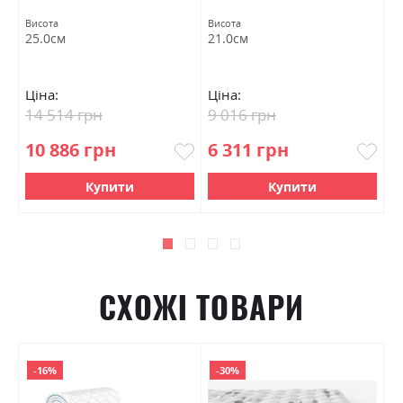
Висота
Висота
Ви
25.0см
21.0см
2
Ціна:
Ціна:
Ц
14 514 грн
9 016 грн
9
10 886 грн
6 311 грн
6
Купити
Купити
СХОЖІ ТОВАРИ
-16%
-30%