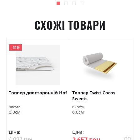
СХОЖІ ТОВАРИ
-31%
Топпер двосторонній Hof
Топпер Twist Cocos
Т
Sweets
F
Висота
Висота
Ви
6.0см
6.0см
7
Ціна:
Ціна:
Ц
4 093 грн
2 657 грн
6