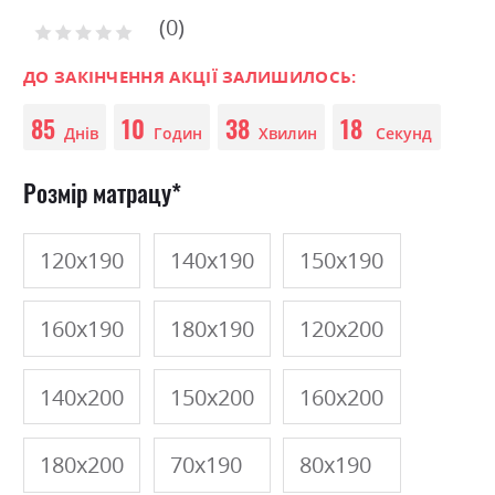
to
0
the
Рейтинг:
0
100
beginning
% of
of
ДО ЗАКІНЧЕННЯ АКЦІЇ ЗАЛИШИЛОСЬ:
the
85
10
38
18
images
Днів
Годин
Хвилин
Секунд
gallery
Розмір матрацу
120х190
140х190
150х190
160х190
180х190
120х200
140х200
150х200
160х200
180х200
70х190
80х190