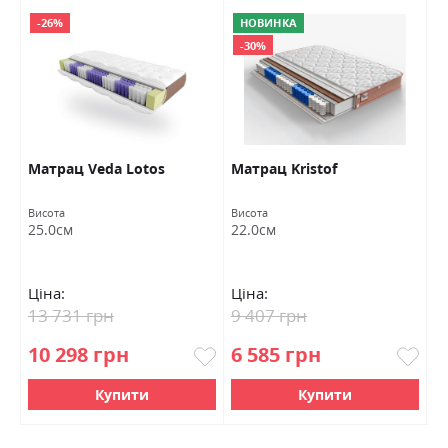
-26%
НОВИНКА
-30%
Матрац Veda Lotos
Матрац Kristof
М
Висота
Висота
Ви
25.0см
22.0см
2
Ціна:
Ціна:
Ц
13 731 грн
9 407 грн
1
10 298 грн
6 585 грн
9
Купити
Купити