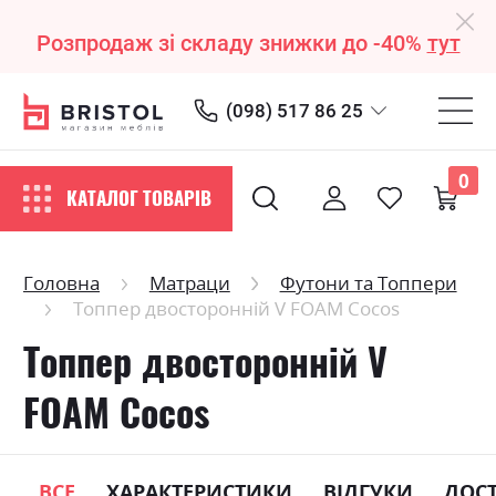
Розпродаж зі складу знижки до -40%
тут
(098) 517 86 25
0
КАТАЛОГ ТОВАРІВ
Головна
Матраци
Футони та Топпери
Топпер двосторонній V FOAM Cocos
Топпер двосторонній V
FOAM Cocos
ВСЕ
ХАРАКТЕРИСТИКИ
ВІДГУКИ
ДОС