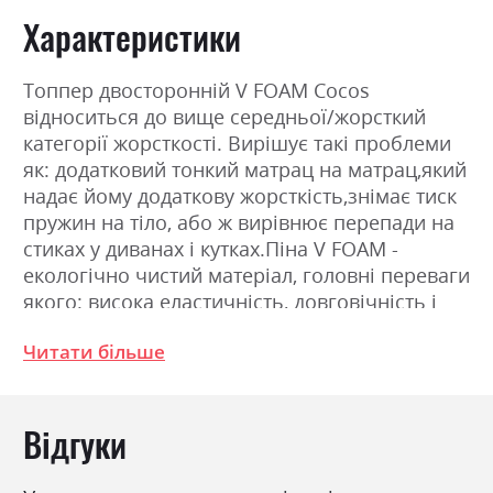
Характеристики
Топпер двосторонній V FOAM Cocos
відноситься до вище середньої/жорсткий
категорії жорсткості. Вирішує такі проблеми
як: додатковий тонкий матрац на матрац,який
надає йому додаткову жорсткість,знімає тиск
пружин на тіло, або ж вирівнює перепади на
стиках у диванах і кутках.Піна V FOAM -
екологічно чистий матеріал, головні переваги
якого: висока еластичність, довговічність і
гіпоалергенність. Забезпечує оптимальну
Читати більше
підтримку і здатна довгий час зберігати свою
форму і споживчі властивості. Не вбирає
запахи і не викликає алергії. Матеріал є
Відгуки
«дихаючим»; структура цього матеріалу така,
що він вільно пропускає повітря і дозволяє
йому циркулювати всередині себе. Завдяки