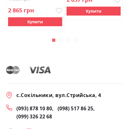
2 865 грн
4
Купити
Купити
с.Сокільники, вул.Стрийська, 4
(093) 878 10 80
(098) 517 86 25
(099) 326 22 68