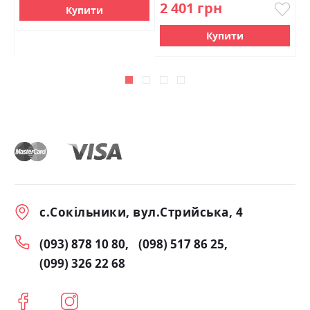
2 401 грн
2
Купити
Купити
с.Сокільники, вул.Стрийська, 4
(093) 878 10 80
(098) 517 86 25
(099) 326 22 68