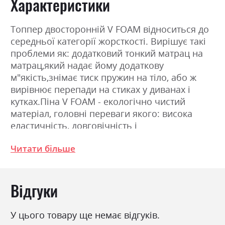
Характеристики
Топпер двосторонній V FOAM відноситься до
середньої категорії жорсткості. Вирішує такі
проблеми як: додатковий тонкий матрац на
матрац,який надає йому додаткову
м"якість,знімає тиск пружин на тіло, або ж
вирівнює перепади на стиках у диванах і
кутках.Піна V FOAM - екологічно чистий
матеріал, головні переваги якого: висока
еластичність, довговічність і
гіпоалергенність. Забезпечує оптимальну
Читати більше
підтримку і здатна довгий час зберігати свою
форму і споживчі властивості. Не вбирає
запахи і не викликає алергії. Матеріал є
Відгуки
«дихаючим»; структура цього матеріалу така,
що він вільно пропускає повітря і дозволяє
йому циркулювати всередині себе. Завдяки
У цього товару ще немає відгуків.
цій властивості, сплячий не потіє і відчуває