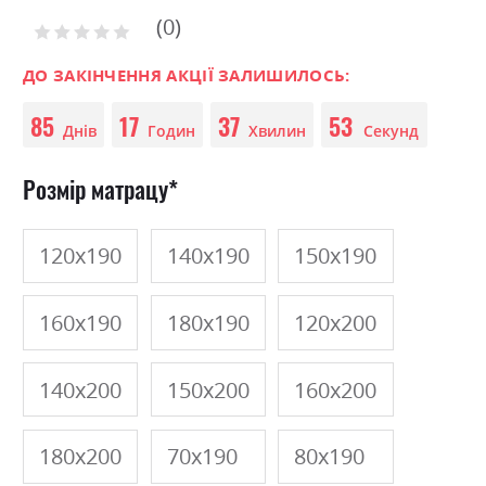
to
0
the
Рейтинг:
0
100
beginning
% of
of
ДО ЗАКІНЧЕННЯ АКЦІЇ ЗАЛИШИЛОСЬ:
the
85
17
37
53
images
Днів
Годин
Хвилин
Секунд
gallery
Розмір матрацу
120х190
140х190
150х190
160х190
180х190
120х200
140х200
150х200
160х200
180х200
70х190
80х190