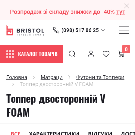
Розпродаж зі складу знижки до -40%
тут
(098) 517 86 25
0
КАТАЛОГ ТОВАРІВ
Головна
Матраци
Футони та Топпери
Топпер двосторонній V FOAM
Топпер двосторонній V
FOAM
ВСЕ
ХАРАКТЕРИСТИКИ
ВІДГУКИ
ДОС