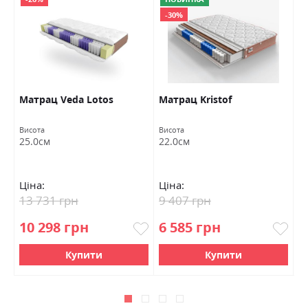
-30%
Матрац Veda Lotos
Матрац Kristof
М
Висота
Висота
Ви
25.0см
22.0см
2
Ціна:
Ціна:
Ц
13 731 грн
9 407 грн
1
10 298 грн
6 585 грн
9
Купити
Купити