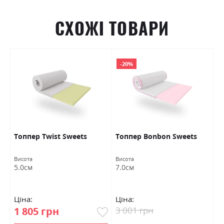
СХОЖІ ТОВАРИ
-20%
Топпер Twist Sweets
Топпер Bonbon Sweets
Т
Висота
Висота
Ви
5.0см
7.0см
6
Ціна:
Ціна:
Ц
1 805 грн
3 001 грн
2