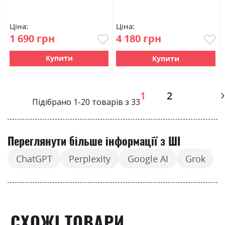
Ціна:
Ціна:
1 690 грн
4 180 грн
Купити
Купити
Page
1
2
Підібрано
1
-
20
товарів з
33
Переглянути більше інформації з ШІ
ChatGPT
Perplexity
Google AI
Grok
СХОЖІ ТОВАРИ