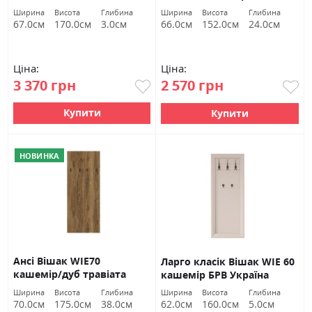
Україна
Ширина
Висота
Глибина
Ширина
Висота
Глибина
67.0см
170.0см
3.0см
66.0см
152.0см
24.0см
Ціна:
Ціна:
3 370 грн
2 570 грн
Купити
Купити
НОВИНКА
Ансі Вішак WIE70
Ларго класік Вішак WIE 60
кашемір/дуб травіата
кашемір БРВ Україна
Гербор
Ширина
Висота
Глибина
Ширина
Висота
Глибина
70.0см
175.0см
38.0см
62.0см
160.0см
5.0см