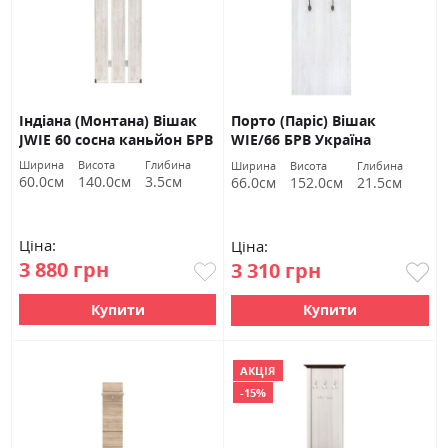
Індіана (Монтана) Вішак
Порто (Паріс) Вішак
JWIE 60 сосна каньйон БРВ
WIE/66 БРВ Україна
Україна
Ширина
Висота
Глибина
Ширина
Висота
Глибина
60.0см
140.0см
3.5см
66.0см
152.0см
21.5см
Ціна:
Ціна:
3 880 грн
3 310 грн
Купити
Купити
АКЦІЯ
-15%