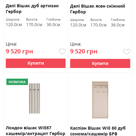
Делі Вішак дуб артизан
Делі Вішак ясен сніжний
Гербор
Гербор
Ширина
Висота
Глибина
Ширина
Висота
Глибина
120.0см
170.0см
36.0см
120.0см
170.0см
36.0см
Ціна:
Ціна:
9 520 грн
9 520 грн
Купити
Купити
НОВИНКА
Лондон вішак WIE67
Каспіан Вішак WIE 60 дуб
кашемір/антрацит Гербор
сонома/кашемір БРВ