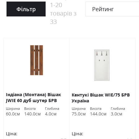
1
-
20
Фільтр
Рейтинг
товарів з
33
Індіана (Монтана) Вішак
Кентукі Вішак WIE/75 БРВ
JWIE 60 дуб шутер БРВ
Україна
Україна
Ширина
Висота
Глибина
Ширина
Висота
Глибина
60.0см
140.0см
4.0см
75.0см
144.0см
3.0см
Ціна:
Ціна: