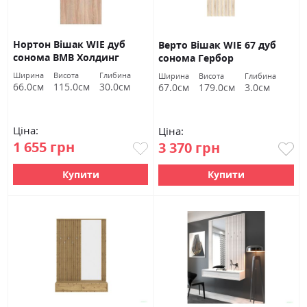
Нортон Вішак WIE дуб
Верто Вішак WIE 67 дуб
сонома ВМВ Холдинг
сонома Гербор
Ширина
Висота
Глибина
Ширина
Висота
Глибина
66.0см
115.0см
30.0см
67.0см
179.0см
3.0см
Ціна:
Ціна:
1 655 грн
3 370 грн
Купити
Купити