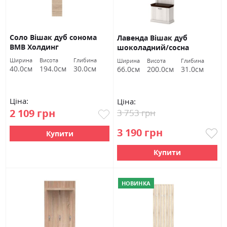
Соло Вішак дуб сонома
Лавенда Вішак дуб
ВМВ Холдинг
шоколадний/сосна
норвежська ВМВ Холдинг
Ширина
Висота
Глибина
Ширина
Висота
Глибина
40.0см
194.0см
30.0см
66.0см
200.0см
31.0см
Ціна:
Ціна:
2 109 грн
3 753 грн
3 190 грн
Купити
Купити
НОВИНКА