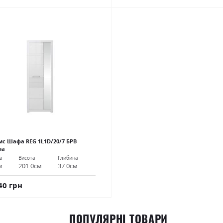
с Шафа REG 1L1D/20/7 БРВ
на
а
Висота
Глибина
м
201.0см
37.0см
40 грн
ПОПУЛЯРНІ ТОВАРИ