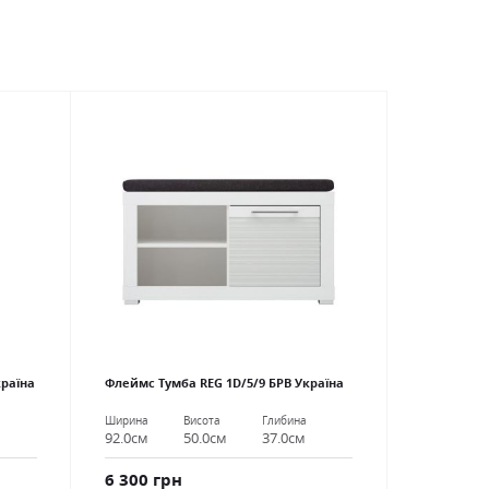
країна
Флеймс Тумба REG 1D/5/9 БРВ Україна
Ширина
Висота
Глибина
92.0см
50.0см
37.0см
6 300 грн