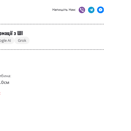
Напишіть Нам:
рмації з ШІ
ogle AI
Grok
ибина:
.0см
с