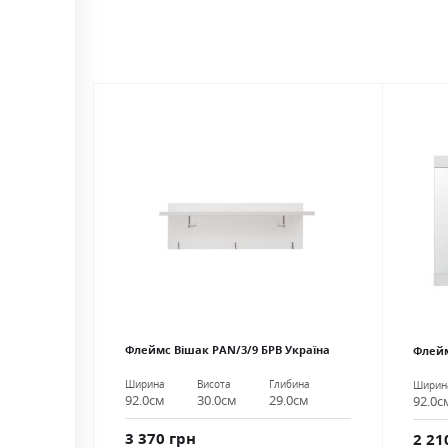
Флеймс Вішак PAN/3/9 БРВ Україна
Флейм
Ширина
Висота
Глибина
Ширин
92.0см
30.0см
29.0см
92.0с
3 370 грн
2 21