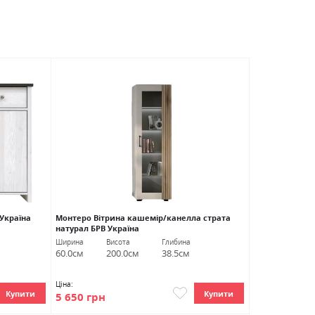
 Україна
Монтеро Вітрина кашемір/канелла страта
Ацтека (Амелія
натурал БРВ Україна
Україна
Ширина
Висота
Глибина
Ширина
В
60.0см
200.0см
38.5см
150.0см
4
Ціна:
Ціна:
Купити
Купити
5 650 грн
7 540 грн