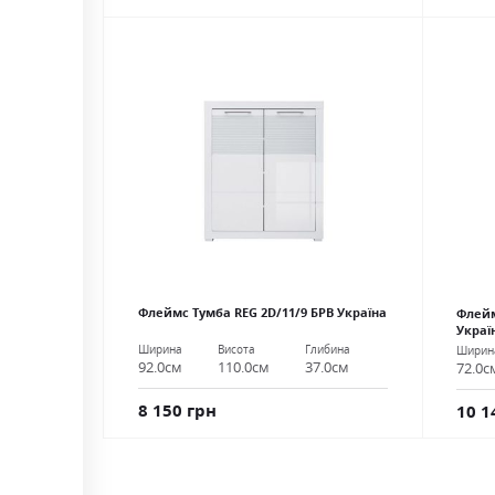
Флеймс Тумба REG 2D/11/9 БРВ Україна
Флейм
Украї
Ширина
Висота
Глибина
Ширин
92.0см
110.0см
37.0см
72.0с
8 150 грн
10 1