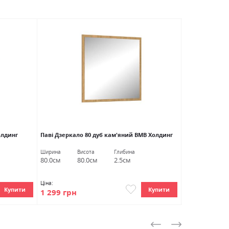
НОВИНКА
олдинг
Паві Дзеркало 80 дуб кам'яний ВМВ Холдинг
Паві Передпок
Ширина
Висота
Глибина
Cкладається з 5 
80.0см
80.0см
2.5см
Ціна:
Ціна:
Купити
Купити
10 688 грн
1 299 грн