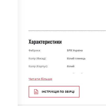
the
beginning
of
the
images
gallery
Характеристики
Фабрика:
БРВ Україна
Колір (Фасад):
білий глянець
Колір (Корпус):
білий
Колір матеріалу
білий/білий глянець
Читати більше
Стиль
мінімалізм, модерн
Матеріал
ламінована ДСП
ІНСТРУКЦІЯ ПО ЗБІРЦІ