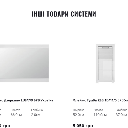
ІНШІ ТОВАРИ СИСТЕМИ
с Дзеркало LUS/7/9 БРВ Україна
Флеймс Тумба REG 1D/11/5 БРВ У
а
Висота
Глибина
Ширина
Висота
Глибина
м
66.0см
2.0см
52.0см
110.0см
37.0см
0 грн
5 050 грн