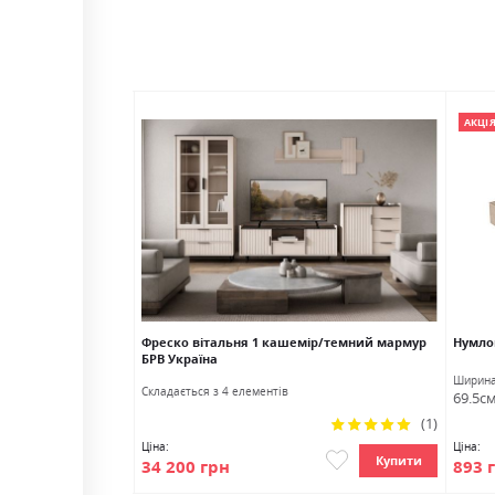
АКЦІ
а БРВ Україна
Фреско вітальня 1 кашемір/темний мармур
Нумло
БРВ Україна
Ширин
Cкладається з 4 елементів
69.5с
Рейтинг:
(1)
100%
Ціна:
Ціна:
Купити
Купити
34 200 грн
893 