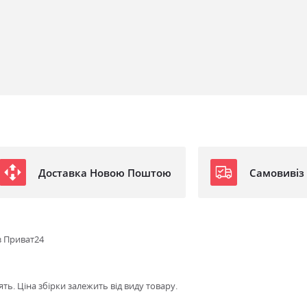
Доставка Новою Поштою
Самовивіз
з Приват24
ть. Ціна збірки залежить від виду товару.