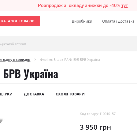
Розпродаж зі складу знижки до -40%
тут
КАТАЛОГ ТОВАРІВ
Виробники
Оплата і Доставка
шуковий запит
я одягу в коридор
Флеймс Вішак PAN/15/5 БРВ Україна
 БРВ Україна
ІДГУКИ
ДОСТАВКА
СХОЖІ ТОВАРИ
Код товару: l10010157
3 950 грн