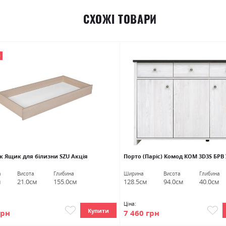
СХОЖІ ТОВАРИ
Я
к Ящик для білизни SZU Акція
Порто (Паріс) Комод КОМ 3D3S БРВ
а
Висота
Глибина
Ширина
Висота
Глибина
м
21.0см
155.0см
128.5см
94.0см
40.0см
Ціна:
Купити
грн
7 460 грн