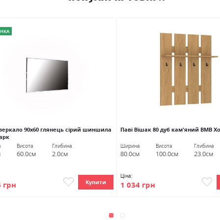
НКА
Дзеркало 90х60 глянець сірий шиншила
Паві Вішак 80 дуб кам'яний ВМВ Х
арк
а
Висота
Глибина
Ширина
Висота
Глибина
м
60.0см
2.0см
80.0см
100.0см
23.0см
Ціна:
Купити
6 грн
1 034 грн