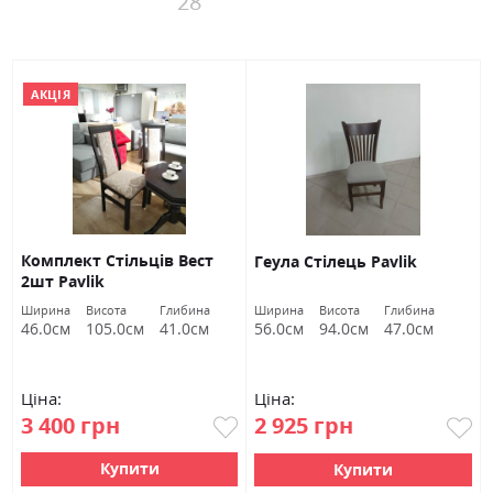
28
АКЦІЯ
Комплект Стільців Вест
Геула Стілець Pavlik
2шт Pavlik
Ширина
Висота
Глибина
Ширина
Висота
Глибина
46.0см
105.0см
41.0см
56.0см
94.0см
47.0см
Ціна:
Ціна:
3 400 грн
2 925 грн
Купити
Купити