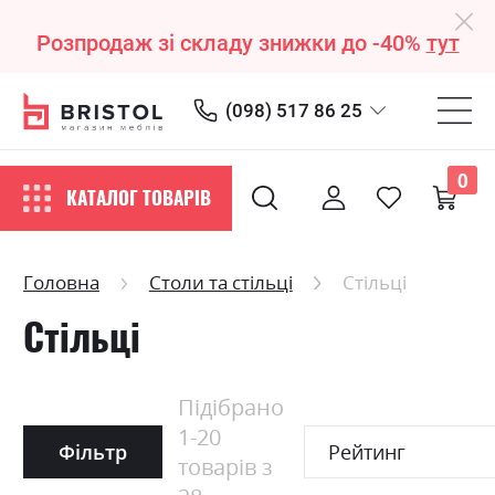
Розпродаж зі складу знижки до -40%
тут
(098) 517 86 25
0
КАТАЛОГ ТОВАРІВ
Головна
Столи та стільці
Стільці
Стільці
Підібрано
1
-
20
Фільтр
Рейтинг
товарів з