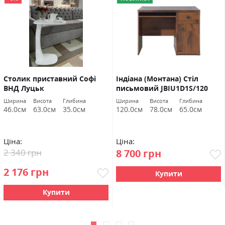
Столик приставний Софі
Індіана (Монтана) Стіл
ВНД Луцьк
письмовий JBIU1D1S/120
дуб шутер БРВ Україна
Ширина
Висота
Глибина
Ширина
Висота
Глибина
46.0см
63.0см
35.0см
120.0см
78.0см
65.0см
Ціна:
Ціна:
2 340 грн
8 700 грн
2 176 грн
Купити
Купити