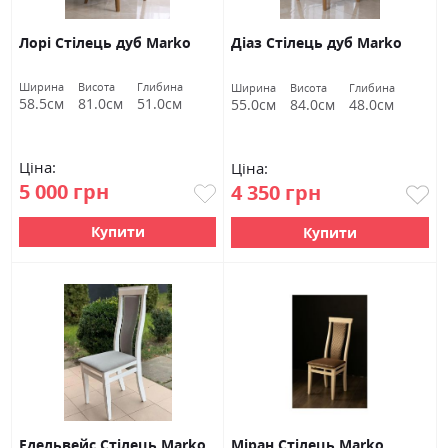
Лорі Стілець дуб Marko
Діаз Стілець дуб Marko
Ширина
Висота
Глибина
Ширина
Висота
Глибина
58.5см
81.0см
51.0см
55.0см
84.0см
48.0см
Ціна:
Ціна:
5 000 грн
4 350 грн
Купити
Купити
Едельвейс Стілець Marko
Міран Стілець Marko