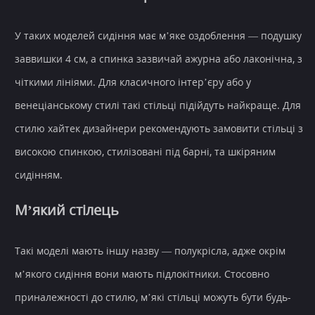
У таких моделей сидіння має м’яке оздоблення — подушку
заввишки 4 см, а спинка зазвичай ажурна або лаконічна, з
чіткими лініями. Для класичного інтер’єру або у
венеціанському стилі такі стільці підійдуть найкраще. Для
стилю хайтек дизайнери рекомендують замовити стільці з
високою спинкою, стилізовані під барні, та шкіряним
сидінням.
М’який стілець
Такі моделі мають іншу назву — полукрісла, адже окрім
м’якого сидіння вони мають підлокітники. Стосовно
приналежності до стилю, м’які стільці можуть бути будь-