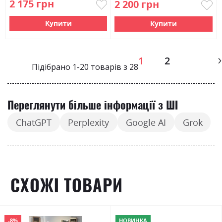
2 175 грн
2 200 грн
Купити
Купити
Page
1
2
Підібрано
1
-
20
товарів з
28
Переглянути більше інформації з ШІ
ChatGPT
Perplexity
Google AI
Grok
СХОЖІ ТОВАРИ
-8%
НОВИНКА