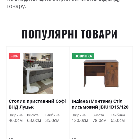
товару.
ПОПУЛЯРНІ ТОВАРИ
-8%
НОВИНКА
Столик приставний Софі
Індіана (Монтана) Стіл
С
ВНД Луцьк
письмовий JBIU1D1S/120
L
дуб шутер БРВ Україна
Ширина
Висота
Глибина
Ширина
Висота
Глибина
Ш
46.0см
63.0см
35.0см
120.0см
78.0см
65.0см
7