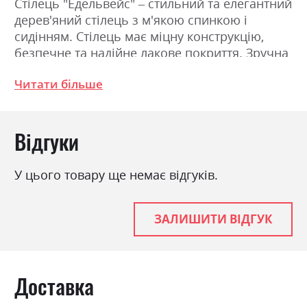
Стілець "Едельвейс" – стильний та елегантний
дерев'яний стілець з м'якою спинкою і
сидінням. Стілець має міцну конструкцію,
безпечне та надійне лакове покриття. Зручна
спинка для сидіння та ненав'язлива різьба на
Читати більше
ніжках дозволить Вам насолоджуватись
комфортним відпочинком за ним.
Ідеально комплектувати зі столом
Відгуки
"Едельвейс".
У цього товару ще немає відгуків.
Фабрика:
Marko
Колір (Фасад):
Marko RAL_7024, Marko
RAL_7026, Marko RAL_9001,
ЗАЛИШИТИ ВІДГУК
Marko італійський горіх,
Marko білий глянець, Marko
білий мат, Marko бук, Marko
венге, Marko горіх світлий,
Доставка
Marko дуб, Marko слонова
кістка глянець, Marko
слонова кістка мат, Marko