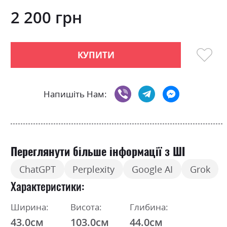
0
100
beginning
% of
of
2 200 грн
the
images
gallery
КУПИТИ
Напишіть Нам:
Переглянути більше інформації з ШІ
ChatGPT
Perplexity
Google AI
Grok
Характеристики
Ширина:
Висота:
Глибина:
43.0см
103.0см
44.0см