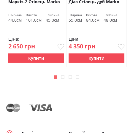
Маркіз-2 Стілець Marko
Діаз Стілець дуб Marko
Н
Ширина
Висота
Глибина
Ширина
Висота
Глибина
Ш
44.0см
101.0см
45.0см
55.0см
84.0см
48.0см
4
Ціна:
Ціна:
Ц
2 650 грн
4 350 грн
3
Купити
Купити