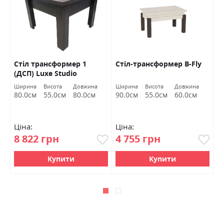
Стіл трансформер 1
Стіл-трансформер B-Fly
С
(ДСП) Luxe Studio
P
Ширина
Висота
Довжина
Ширина
Висота
Довжина
Ш
80.0см
55.0см
80.0см
90.0см
55.0см
60.0см
9
Ціна:
Ціна:
Ц
8 822 грн
4 755 грн
5
Купити
Купити