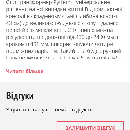
Стіл-трансформер Python – універсальне
рішення на всі випадки життя! Від компактної
консолі в складеному стані (глибина всього
43 см) до великого обіднього столу – далеко
не всі його можливості. Стільницю можна
регулювати по довжині від 430 до 2400 мм з
кроком в 491 мм, використовуючи чотири
проміжних варіанти. Такий стіл буде зручний
і для великої компанії, і для обіду в колі сім’ї, і
для святкового прийому гостей, і для дружніх
Читати більше
посиденьок. А в інший час він зручно
розташуватися біля стіни, зайнявши мінімум
місця.
Відгуки
Переваги столу-трансформера:
сучасний функціональний предмет меблів з
різними варіантами використання;
У цього товару ще немає відгуків.
ретельно продумана і надійна конструкція,
розрахована на значні навантаження;
міцний корпус з високоякісної ламінованої
ЗАЛИШИТИ ВІДГУК