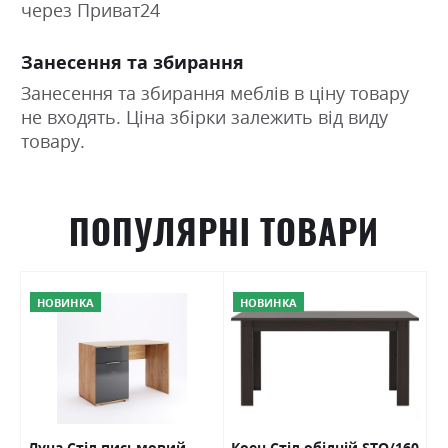
через Приват24
Колір (Корпус):
білий діамант, венге, дуб
дуб сонома
Занесення та збирання
Колір матеріалу
вибір при оформленні
Занесення та збирання меблів в ціну товару
замовлення
не входять. Ціна збірки залежить від виду
Стиль
модерн
товару.
Матеріал
ламінована ДСП
ПОПУЛЯРНІ ТОВАРИ
НОВИНКА
НОВИНКА
фі
Луна Стіл письмовий
Коен Стіл обідній STO/160
І