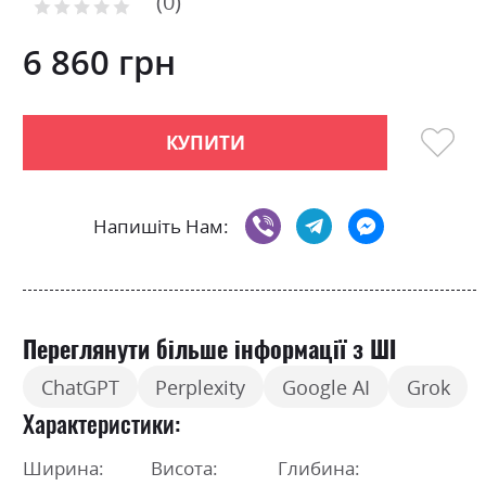
0
the
Рейтинг:
0
100
beginning
% of
of
6 860 грн
the
images
gallery
КУПИТИ
Напишіть Нам:
Переглянути більше інформації з ШІ
ChatGPT
Perplexity
Google AI
Grok
Характеристики
Ширина:
Висота:
Глибина: