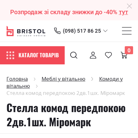
Розпродаж зі складу знижки до -40%
тут
(098) 517 86 25
0
КАТАЛОГ ТОВАРІВ
Головна
Меблі у вітальню
Комоди у
вітальню
Стелла комод передпокою 2дв.1шх. Міромарк
Стелла комод передпокою
2дв.1шх. Міромарк