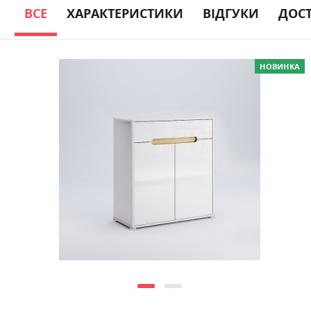
ВСЕ
ХАРАКТЕРИСТИКИ
ВІДГУКИ
ДОС
Skip
НОВИНКА
to
the
end
of
the
images
gallery