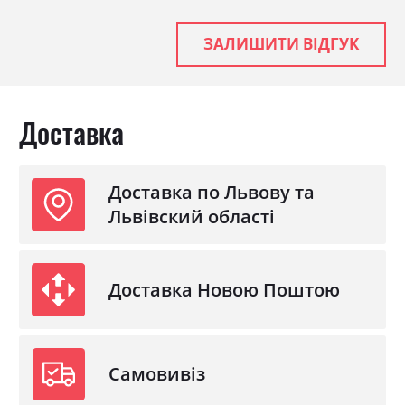
Колір (Корпус):
білий
Колір матеріалу
білий/білий глянець
ЗАЛИШИТИ ВІДГУК
Стиль
мінімалізм, модерн
Матеріал
лакована ДСП
Доставка
Доставка по Львову та
Львівский області
Доставка Новою Поштою
Самовивіз