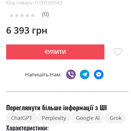
Skip
Код товару: l100100543
to
0
the
Рейтинг:
0
100
beginning
% of
of
6 393 грн
the
images
gallery
КУПИТИ
Напишіть Нам:
Переглянути більше інформації з ШІ
ChatGPT
Perplexity
Google AI
Grok
Характеристики