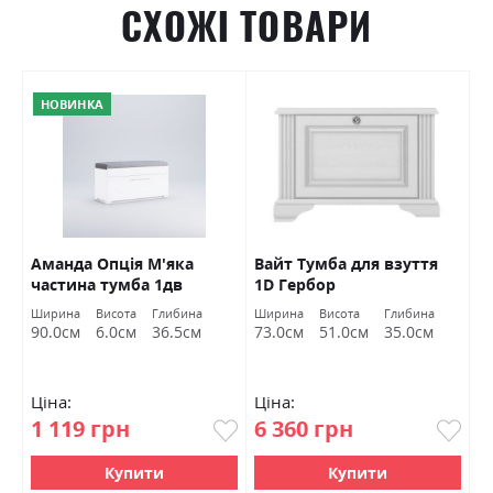
СХОЖІ ТОВАРИ
НОВИНКА
Аманда Опція М'яка
Вайт Тумба для взуття
Г
частина тумба 1дв
1D Гербор
Б
Міромарк
Ширина
Висота
Глибина
Ширина
Висота
Глибина
Ш
90.0см
6.0см
36.5см
73.0см
51.0см
35.0см
6
Ціна:
Ціна:
Ц
1 119 грн
6 360 грн
5
Купити
Купити