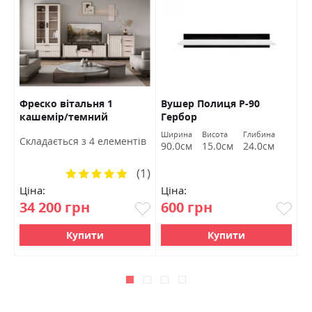
Фреско вітальня 1
Вушер Полиця Р-90
Д
кашемір/темний
Гербор
Б
мармур БРВ Україна
Ширина
Висота
Глибина
Ш
Cкладається з 4 елементів
90.0см
15.0см
24.0см
1
(1)
Рейтинг:
100%
Ціна:
Ціна:
Ц
34 200 грн
600 грн
2
Купити
Купити