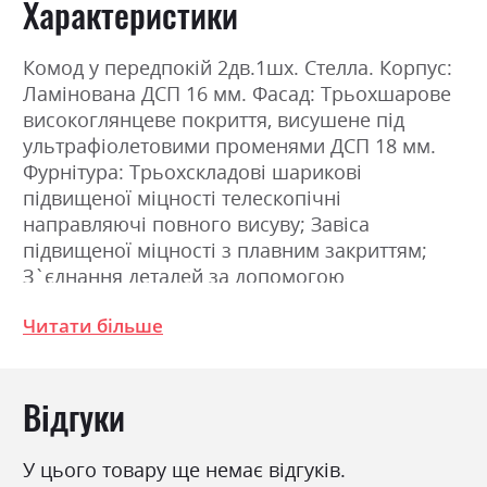
Характеристики
Комод у передпокій 2дв.1шх. Стелла. Корпус:
Ламінована ДСП 16 мм. Фасад: Трьохшарове
високоглянцеве покриття, висушене під
ультрафіолетовими променями ДСП 18 мм.
Фурнітура: Трьохскладові шарикові
підвищеної міцності телескопічні
направляючі повного висуву; Завіса
підвищеної міцності з плавним закриттям;
З`єднання деталей за допомогою
ексцентрикової стяжки (MINIFIX). Колір: білий
Читати більше
глянець (фасад). Розміри: Ширина: 90.0см,
Висота: 97.0см, Глибина: 40.0см
Відгуки
Фабрика:
Міромарк
Колір (Фасад):
білий глянець
У цього товару ще немає відгуків.