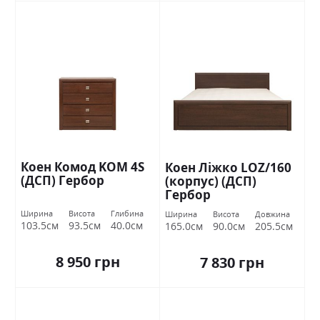
Коен Комод KOM 4S
Коен Ліжко LOZ/160
(ДСП) Гербор
(корпус) (ДСП)
Гербор
Ширина
Висота
Глибина
Ширина
Висота
Довжина
103.5см
93.5см
40.0см
165.0см
90.0см
205.5см
8 950 грн
7 830 грн