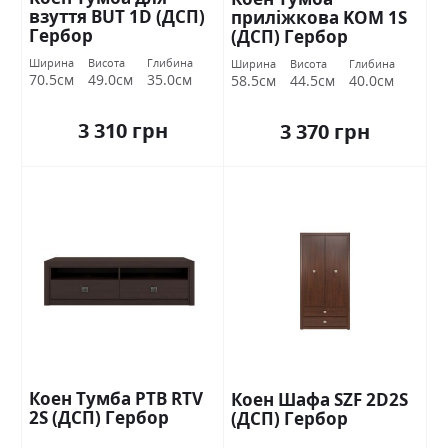
взуття BUT 1D (ДСП)
приліжкова KOM 1S
Гербор
(ДСП) Гербор
Ширина
Висота
Глибина
Ширина
Висота
Глибина
70.5см
49.0см
35.0см
58.5см
44.5см
40.0см
3 310 грн
3 370 грн
Коен Тумба РТВ RTV
Коен Шафа SZF 2D2S
2S (ДСП) Гербор
(ДСП) Гербор