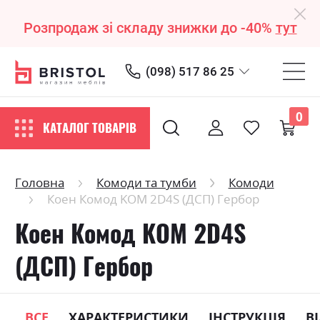
Розпродаж зі складу знижки до -40%
тут
(098) 517 86 25
0
КАТАЛОГ ТОВАРІВ
Головна
Комоди та тумби
Комоди
Коен Комод KOM 2D4S (ДСП) Гербор
Коен Комод KOM 2D4S
(ДСП) Гербор
ВСЕ
ХАРАКТЕРИСТИКИ
ІНСТРУКЦІЯ
В