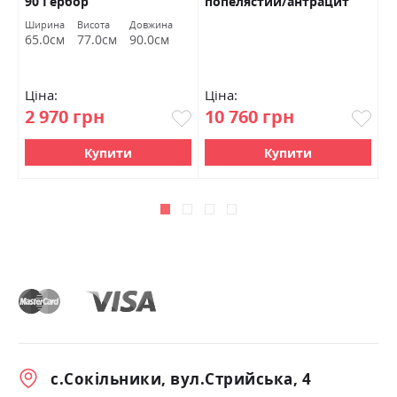
90 Гербор
попелястий/антрацит
b
Гербор
ч
Ширина
Висота
Довжина
Ш
65.0см
77.0см
90.0см
1
Ціна:
Ціна:
Ц
2 970 грн
10 760 грн
3
Купити
Купити
с.Сокільники, вул.Стрийська, 4