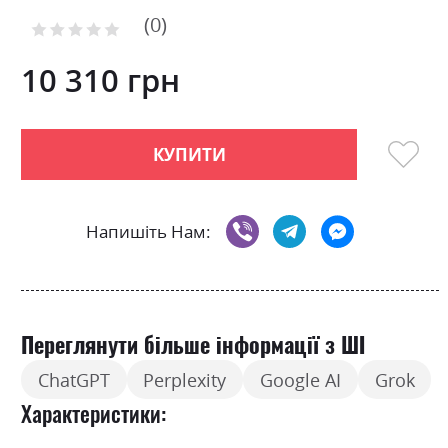
to
0
the
Рейтинг:
0
100
beginning
% of
of
10 310 грн
the
images
gallery
КУПИТИ
Напишіть Нам:
Переглянути більше інформації з ШІ
ChatGPT
Perplexity
Google AI
Grok
Характеристики