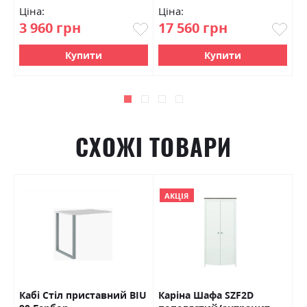
Ціна:
Ціна:
Ц
3 960 грн
17 560 грн
4
Купити
Купити
СХОЖІ ТОВАРИ
АКЦІЯ
Кабі Стіл приставний BIU
Каріна Шафа SZF2D
П