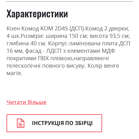
Характеристики
Коен Комод KOM 2D4S (ДСП).Комод 2 дверки,
4 шх.Розміри: ширина 150 см; висота 93,5 см;
глибина 40 см. Корпус-ламінована плита ДСП
16 мм, фасад - ЛДСП з елементами МДФ
покритими ПВХ плівкою,направляючі
телескопічні повного висуву. Колір венге
магія.
Фабрика:
Гербор
Читати більше
Колір (Фасад):
венге магія
Колір (Корпус):
венге магія
ІНСТРУКЦІЯ ПО ЗБІРЦІ
Колір матеріалу
венге магія
Стиль
класика, мінімалізм,