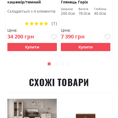
ер
кашемір/темний
Глянець Горіх
к
мармур БРВ Україна
макадамія/Супер Мат
Ширина
Висота
Глибина
Ш
Cкладається з 4 елементів
Тоффі Міромарк
200.0см
78.0см
40.0см
8
(1)
Рейтинг:
100%
Ціна:
Ціна:
Ц
34 200 грн
7 390 грн
7
Купити
Купити
СХОЖІ ТОВАРИ