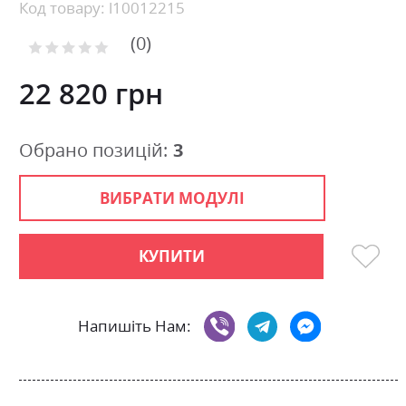
beginning
Код товару: l10012215
of
0
the
Рейтинг:
images
0
100
% of
gallery
22 820 грн
Обрано позицій:
3
ВИБРАТИ МОДУЛІ
КУПИТИ
Напишіть Нам: