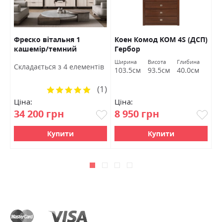
Фреско вітальня 1
Коен Комод KOM 4S (ДСП)
Т
кашемір/темний
Гербор
У
мармур БРВ Україна
Ширина
Висота
Глибина
Ш
Cкладається з 4 елементів
103.5см
93.5см
40.0см
2
(1)
Рейтинг:
100%
Ціна:
Ціна:
Ц
34 200 грн
8 950 грн
5
Купити
Купити