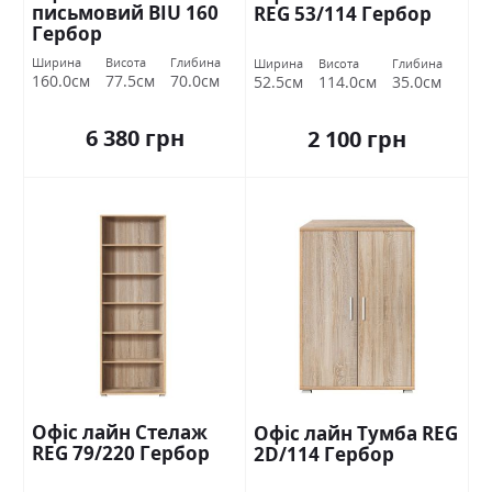
письмовий BIU 160
REG 53/114 Гербор
Гербор
Ширина
Висота
Глибина
Ширина
Висота
Глибина
160.0см
77.5см
70.0см
52.5см
114.0см
35.0см
6 380 грн
2 100 грн
Офіс лайн Стелаж
Офіс лайн Тумба REG
REG 79/220 Гербор
2D/114 Гербор