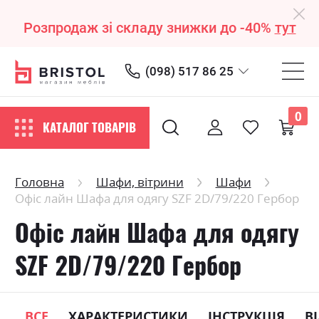
Розпродаж зі складу знижки до -40%
тут
(098) 517 86 25
0
КАТАЛОГ ТОВАРІВ
Головна
Шафи, вітрини
Шафи
Офіс лайн Шафа для одягу SZF 2D/79/220 Гербор
Офіс лайн Шафа для одягу
SZF 2D/79/220 Гербор
ВСЕ
ХАРАКТЕРИСТИКИ
ІНСТРУКЦІЯ
В