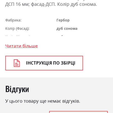
ДСП 16 мм; фасад-ДСП. Колір дуб сонома.
Фабрика:
Гербор
Колір (Фасад):
дуб сонома
Колір (Корпус):
дуб сонома
Колір матеріалу
дуб сонома
Читати більше
Стиль
мінімалізм, модерн
Матеріал
ламінована ДСП
ІНСТРУКЦІЯ ПО ЗБІРЦІ
Відгуки
У цього товару ще немає відгуків.