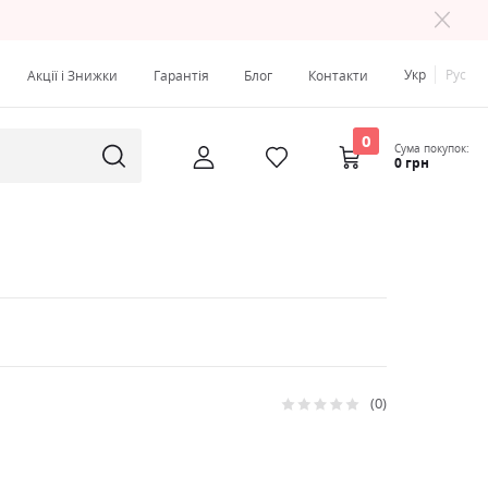
Укр
Рус
Акції і Знижки
Гарантія
Блог
Контакти
0
Сума покупок:
0 грн
0
Рейтинг:
0
100
% of