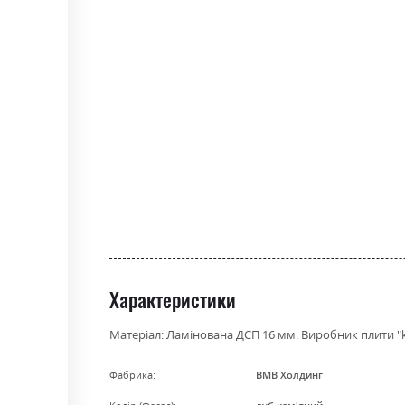
the
beginning
of
the
images
gallery
Характеристики
Матеріал: Ламінована ДСП 16 мм. Виробник плити "kr
Фабрика:
ВМВ Холдинг