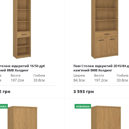
Стелаж відкритий 1S/50 дуб
Паві Стелаж відкритий 2D1S/84 д
ний ВМВ Холдинг
кам'яний ВМВ Холдинг
а
Висота
Глибина
Ширина
Висота
Глибина
м
197.2см
33.8см
84.3см
197.2см
33.8см
2 грн
3 593 грн
ИНКА
НОВИНКА