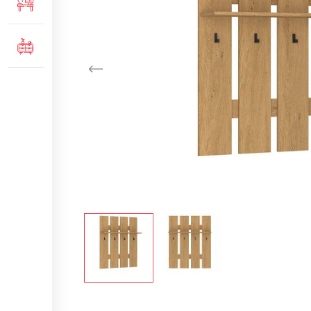
МЕБЛІ ДЛЯ ОФІСУ
of
the
images
КОМОДИ ТА ТУМБИ
gallery
Skip
to