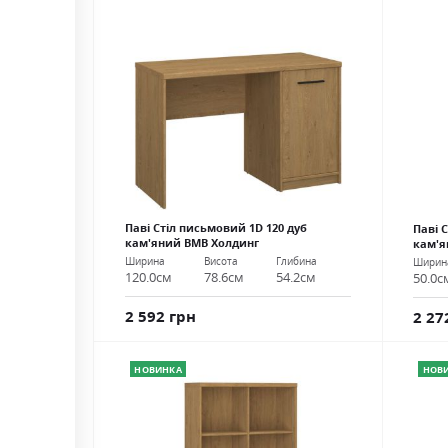
Паві Стіл письмовий 1D 120 дуб
Паві 
кам'яний ВМВ Холдинг
кам'я
Ширина
Висота
Глибина
Ширин
120.0см
78.6см
54.2см
50.0с
2 592 грн
2 27
НОВИНКА
НОВ