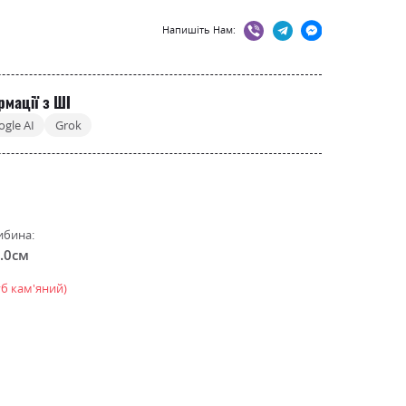
Напишіть Нам:
рмації з ШІ
ogle AI
Grok
ибина:
.0см
уб кам'яний)