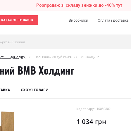
Розпродаж зі складу знижки до -40%
тут
КАТАЛОГ ТОВАРІВ
Виробники
Оплата і Доставка
шуковий запит
стінні для одягу
Паві Вішак 80 дуб кам'яний ВМВ Холдинг
яний ВМВ Холдинг
ТАВКА
СХОЖІ ТОВАРИ
Код товару: l10050802
1 034 грн