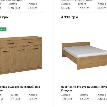
а
Висота
Глибина
Ширина
Висота
Глибина
м
156.4см
33.8см
84.3см
156.4см
33.8см
6 грн
4 318 грн
ИНКА
Комод 3D2S дуб кам'яний ВМВ
Паві Ліжко 140 дуб кам'яний ВМВ
нг
Холдинг
а
Висота
Глибина
Ширина
Висота
Глибина
см
87.2см
33.8см
146.0см
65.0см
206.0с