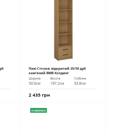
уб
Паві Стелаж відкритий 2S/50 дуб
кам'яний ВМВ Холдинг
Ширина
Висота
Глибина
50.0см
197.2см
33.8см
2 435 грн
НОВИНКА