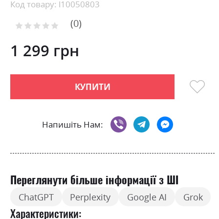
Skip
Код товару: l10050803
to
0
the
Рейтинг:
0
100
beginning
% of
of
1 299 грн
the
images
gallery
КУПИТИ
Напишіть Нам:
Переглянути більше інформації з ШІ
ChatGPT
Perplexity
Google AI
Grok
Характеристики