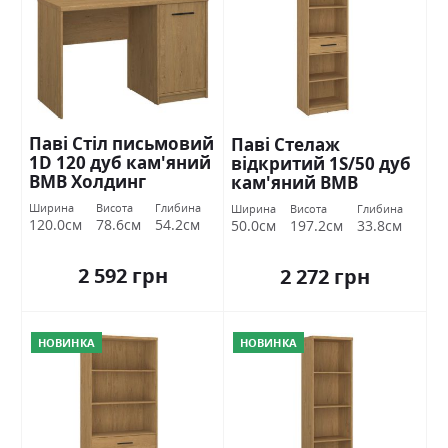
Паві Стіл письмовий
Паві Стелаж
1D 120 дуб кам'яний
відкритий 1S/50 дуб
ВМВ Холдинг
кам'яний ВМВ
Холдинг
Ширина
Висота
Глибина
Ширина
Висота
Глибина
120.0см
78.6см
54.2см
50.0см
197.2см
33.8см
2 592 грн
2 272 грн
НОВИНКА
НОВИНКА