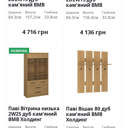
кам'яний ВМВ
кам'яний ВМВ
Холдинг
Холдинг
Ширина
Висота
Глибина
Ширина
Висота
Глибина
84.3см
197.2см
33.8см
84.3см
156.4см
33.8см
4 716 грн
4 136 грн
НОВИНКА
Паві Вітрина низька
Паві Вішак 80 дуб
2W2S дуб кам'яний
кам'яний ВМВ
ВМВ Холдинг
Холдинг
Ширина
Висота
Глибина
Ширина
Висота
Глибина