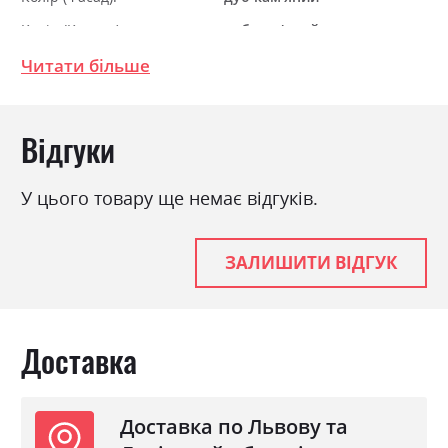
Колір (Корпус):
дуб кам'яний
Колір матеріалу
дуб кам'яний
Читати більше
Стиль
мінімалізм, модерн
Матеріал
ламінована ДСП
Відгуки
У цього товару ще немає відгуків.
ЗАЛИШИТИ ВІДГУК
Доставка
Доставка по Львову та