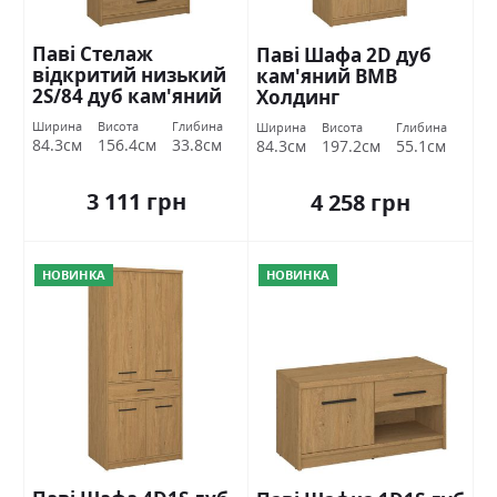
Паві Стелаж
Паві Шафа 2D дуб
відкритий низький
кам'яний ВМВ
2S/84 дуб кам'яний
Холдинг
ВМВ Холдинг
Ширина
Висота
Глибина
Ширина
Висота
Глибина
84.3см
156.4см
33.8см
84.3см
197.2см
55.1см
3 111 грн
4 258 грн
НОВИНКА
НОВИНКА