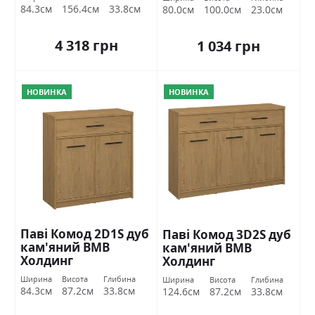
84.3см
156.4см
33.8см
80.0см
100.0см
23.0см
4 318 грн
1 034 грн
НОВИНКА
НОВИНКА
Паві Комод 2D1S дуб
Паві Комод 3D2S дуб
кам'яний ВМВ
кам'яний ВМВ
Холдинг
Холдинг
Ширина
Висота
Глибина
Ширина
Висота
Глибина
84.3см
87.2см
33.8см
124.6см
87.2см
33.8см