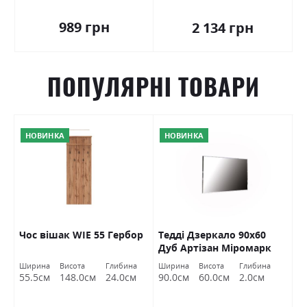
989 грн
2 134 грн
ПОПУЛЯРНІ ТОВАРИ
НОВИНКА
НОВИНКА
Чос вішак WIE 55 Гербор
Тедді Дзеркало 90х60
М
Дуб Артізан Міромарк
г
М
Ширина
Висота
Глибина
Ширина
Висота
Глибина
Ш
55.5см
148.0см
24.0см
90.0см
60.0см
2.0см
9