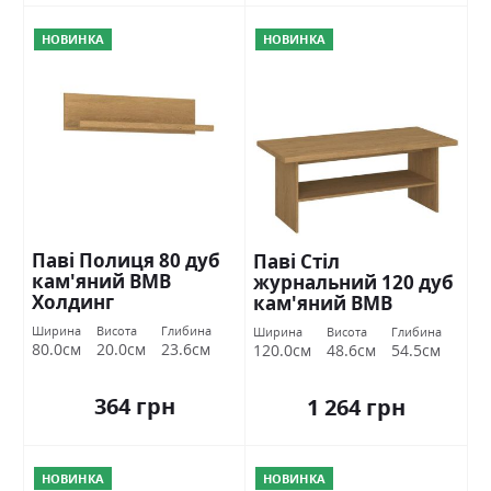
НОВИНКА
НОВИНКА
Паві Полиця 80 дуб
Паві Стіл
кам'яний ВМВ
журнальний 120 дуб
Холдинг
кам'яний ВМВ
Холдинг
Ширина
Висота
Глибина
Ширина
Висота
Глибина
80.0см
20.0см
23.6см
120.0см
48.6см
54.5см
364 грн
1 264 грн
НОВИНКА
НОВИНКА