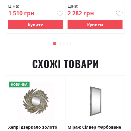
Ціна:
Ціна:
Ц
1 510 грн
2 282 грн
2
Купити
Купити
СХОЖІ ТОВАРИ
НОВИНКА
е
Хепрі дзеркало золото
Міраж Сілвер Фарбоване
В