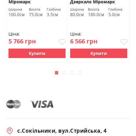
Міромарк
Дзеркало Міромарк
Ширина
Висота
Глибина
Ширина
Висота
Глибина
Ш
100.0см
75.0см
3.5см
80.0см
180.0см
5.0см
7
Ціна:
Ціна:
Ц
5 766 грн
6 566 грн
4
Купити
Купити
с.Сокільники, вул.Стрийська, 4