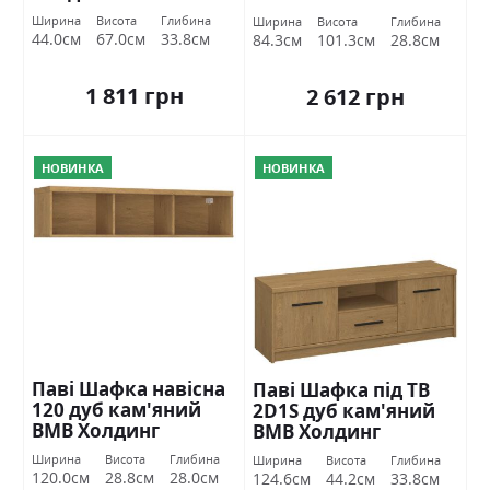
Холдинг ВМВ
Ширина
Висота
Глибина
Ширина
Висота
Глибина
Холдинг
44.0см
67.0см
33.8см
84.3см
101.3см
28.8см
1 811 грн
2 612 грн
НОВИНКА
НОВИНКА
Паві Шафка навісна
Паві Шафка під ТВ
120 дуб кам'яний
2D1S дуб кам'яний
ВМВ Холдинг
ВМВ Холдинг
Ширина
Висота
Глибина
Ширина
Висота
Глибина
120.0см
28.8см
28.0см
124.6см
44.2см
33.8см