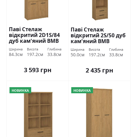
Паві Стелаж
Паві Стелаж
відкритий 2D1S/84
відкритий 2S/50 дуб
дуб кам'яний ВМВ
кам'яний ВМВ
Холдинг
Холдинг
Ширина
Висота
Глибина
Ширина
Висота
Глибина
84.3см
197.2см
33.8см
50.0см
197.2см
33.8см
3 593 грн
2 435 грн
НОВИНКА
НОВИНКА