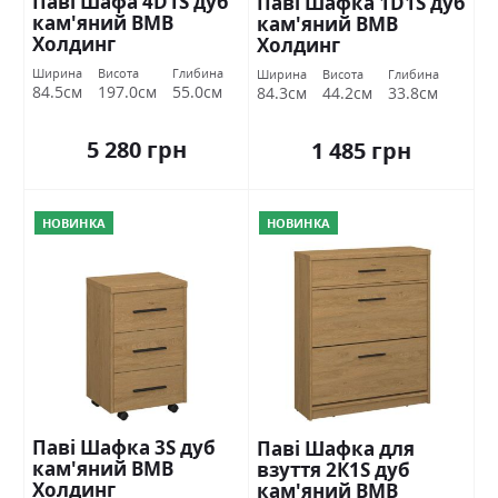
Паві Шафа 4D1S дуб
Паві Шафка 1D1S дуб
кам'яний ВМВ
кам'яний ВМВ
Холдинг
Холдинг
Ширина
Висота
Глибина
Ширина
Висота
Глибина
84.5см
197.0см
55.0см
84.3см
44.2см
33.8см
5 280 грн
1 485 грн
НОВИНКА
НОВИНКА
Паві Шафка 3S дуб
Паві Шафка для
кам'яний ВМВ
взуття 2К1S дуб
Холдинг
кам'яний ВМВ