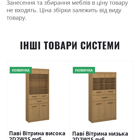
Занесення та збирання меблів в ціну товару
не входять. Ціна збірки залежить від виду
товару.
ІНШІ ТОВАРИ СИСТЕМИ
НОВИНКА
НОВИНКА
Паві Вітрина висока
Паві Вітрина низька
2D2W1S дуб
2D2W1S дуб