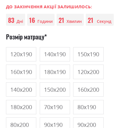
0
100
beginning
% of
of
ДО ЗАКІНЧЕННЯ АКЦІЇ ЗАЛИШИЛОСЬ:
the
83
16
21
21
images
Дні
Години
Хвилин
Секунд
gallery
Розмір матрацу
120х190
140х190
150х190
160х190
180х190
120х200
140х200
150х200
160х200
180х200
70х190
80х190
80х200
90х190
90х200