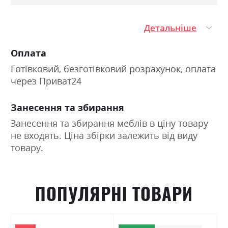
Ефект зима/літо
так
Навантаження на одне
130
Детальніше
спальне місце
Матеріал чохла
подвійний жакард глибокої
Оплата
прошивки SOFT TOUCH
Готівковий, безготівковий розрахунок, оплата
через Приват24
Занесення та збирання
Занесення та збирання меблів в ціну товару
не входять. Ціна збірки залежить від виду
товару.
ПОПУЛЯРНІ ТОВАРИ