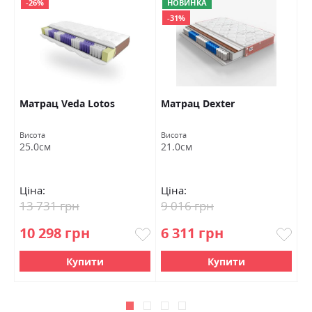
-26%
НОВИНКА
-31%
Матрац Veda Lotos
Матрац Dexter
М
Висота
Висота
Ви
25.0см
21.0см
2
Ціна:
Ціна:
Ц
13 731 грн
9 016 грн
1
10 298 грн
6 311 грн
9
Купити
Купити