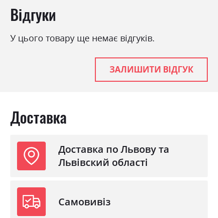
Відгуки
2)Eco Goose Fiber 200гр/м.кв.3)захисне
полотно SpanShutz 4)натуральний шар
Organic Termofelt5)латексований кокос 1000
У цього товару ще немає відгуків.
гр/м.кв.6)Thermofiber 500 гр/м.кв.7)захисне
полотно SpanShutz8) 5 - ти зонний пружинний
блок Pocket Spring 14 см9)захисне полотно
ЗАЛИШИТИ ВІДГУК
SpanShutz10)Thermofiber 500
гр.м.кв.11)натуральний шар Organic
Termofelt12)захисне полотно SpanShutz13)Eco
Доставка
Goose Fiber 200 гр/м.кв.14)чохол - з
подвійного жакарду глибокої
прошивки.Жорсткість -середня і вище
Доставка по Львову та
середньої.Висота - 22 см.Навантаження - до
130 кг.
Львівский області
Фабрика:
Gute nacht
Самовивіз
Тип
Pocket Spring 5 Zone