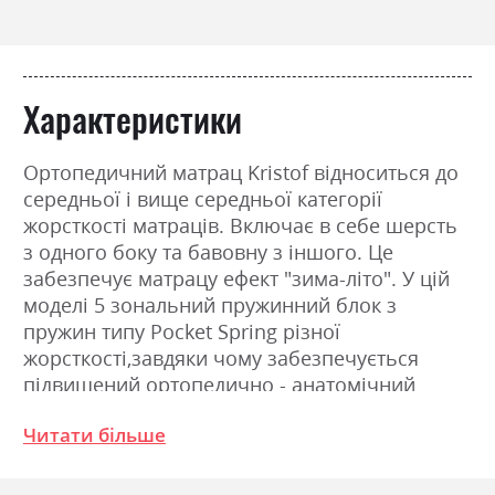
Характеристики
Ортопедичний матрац Kristof відноситься до
середньої і вище середньої категорії
жорсткості матраців. Включає в себе шерсть
з одного боку та бавовну з іншого. Це
забезпечує матрацу ефект "зима-літо". У цій
моделі 5 зональний пружинний блок з
пружин типу Pocket Spring різної
жорсткості,завдяки чому забезпечується
підвищений ортопедично - анатомічний
ефект.В даній моделі є борт з тканини AIR
Читати більше
SIDE PRO,а також хороше співвідношення
ціна-комфорт-якість. Вміст матрацу:1)Чохол -
з подвійного жакарду глибокої прошивки