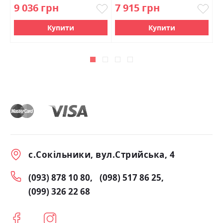
9 036 грн
7 915 грн
1
Купити
Купити
с.Сокільники, вул.Стрийська, 4
(093) 878 10 80
(098) 517 86 25
(099) 326 22 68