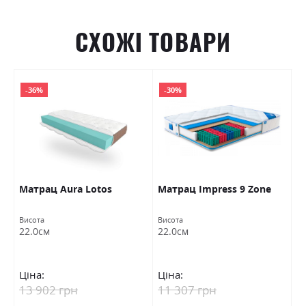
СХОЖІ ТОВАРИ
-36%
-30%
y
Матрац Aura Lotos
Матрац Impress 9 Zone
М
E
Висота
Висота
Ви
22.0см
22.0см
2
Ціна:
Ціна:
Ц
13 902 грн
11 307 грн
2