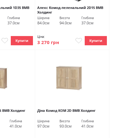
альний 1D3S ВМВ
Алекс Комод-пеленальний 2D1S ВМВ
Холдинг
Глибина
Ширина
Висота
Глибина
37.0см
84.0см
94.0см
37.0см
Ціна:
Купити
Купити
3 270 грн
S ВМВ Холдинг
Діна Комод КОМ 2D ВМВ Холдинг
Глибина
Ширина
Висота
Глибина
41.0см
97.0см
93.0см
41.0см