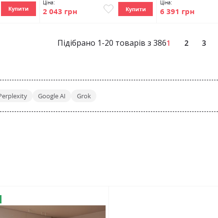
Ціна:
Ціна:
Купити
Купити
2 043 грн
6 391 грн
Підібрано
1
-
20
товарів з
386
P
1
2
3
Perplexity
Google AI
Grok