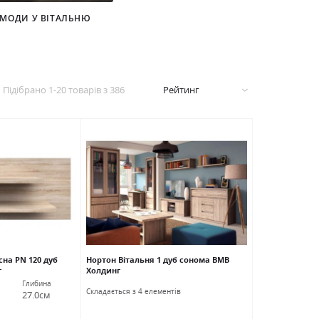
МОДИ У ВІТАЛЬНЮ
Підібрано
1
-
20
товарів з
386
Рейтинг
на PN 120 дуб
Нортон Вітальня 1 дуб сонома ВМВ
г
Холдинг
Глибина
Cкладається з 4 елементів
27.0см