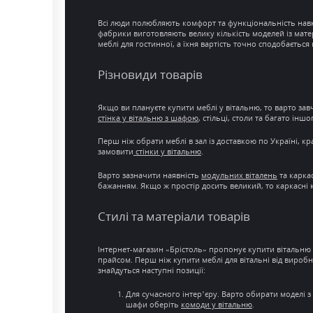
Всі люди полюбляють
комфорт
та функціональність нав
фабрики виготовляють велику кількість моделей із
матер
меблі для гостинної
, а їхня
вартість
точно сподобається н
Різновиди товарів
Якщо ви плануєте
купити меблі у вітальню
, то варто за
стінка у
вітальню з шафою
, стільці, столи та багато і
Перш ніж обрати
меблі в зал
із
доставкою по Україні
, к
замовити
стінки у вітальню
.
Варто зазначити наявність
модульних віталень
та карка
бажанням. Якщо ж простір досить великий, то каркасні
Стилі та матеріали товарів
Інтернет-магазин
«Брістоль» пропонує
купити вітальню 
прайсом. Перш ніж купити меблі для вітальні від вироб
знайдуться наступні позиції:
Для
сучасного інтер’єру
. Варто обирати моделі з
шафи оберіть
комоди у вітальню
.