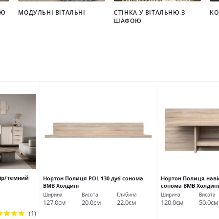
НЮ
МОДУЛЬНІ ВІТАЛЬНІ
СТІНКА У ВІТАЛЬНЮ З
КО
ШАФОЮ
ір/темний
Нортон Полиця POL 130 дуб сонома
Нортон Полиця навіс
ВМВ Холдинг
сонома ВМВ Холдин
Ширина
Висота
Глибина
Ширина
Висота
127.0см
20.0см
22.0см
120.0см
50.0см
(1)
тинг: