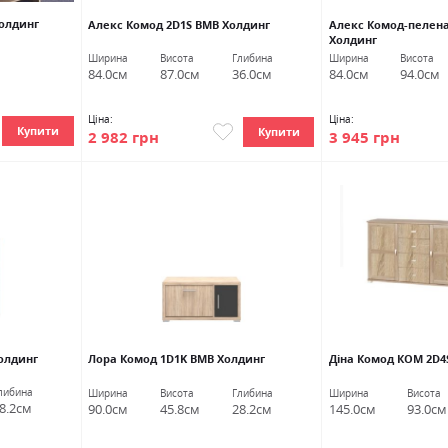
Холдинг
Алекс Комод 2D1S ВМВ Холдинг
Алекс Комод-пелен
Холдинг
Ширина
Висота
Глибина
Ширина
Висота
84.0см
87.0см
36.0см
84.0см
94.0см
Ціна:
Ціна:
Купити
Купити
2 982 грн
3 945 грн
олдинг
Лора Комод 1D1K ВМВ Холдинг
Діна Комод КОМ 2D4
либина
Ширина
Висота
Глибина
Ширина
Висота
8.2см
90.0см
45.8см
28.2см
145.0см
93.0см