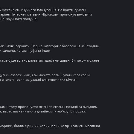
ь можливість
гнучкого планування
. На щастя, сучасні
варіант.
Інтернет-магазин
«Брістоль» пропонує замовити
ної зручності пошуків.
ак і м’які варіанти. Перша категорія є базовою. В неї входять
х: дивани, крісла, пуфи та інше.
и саме буде встановлюватися шафа чи диван. Ви також можете
улі є незалежними, і ви можете розміщувати їх за своїм
я вітальні
, вони актуальні для невеликих кімнат.
ми, тому пропонуємо якісні та стильні позиції за вигідним
ста, варто визначитися з дизайном інтер’єру. В продажі
чорний, білий, сірий чи коричневий колір. І замість масивної