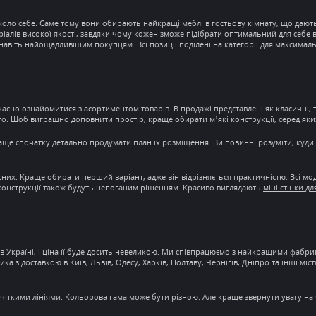
коло себе. Саме тому вони обирають найкращі
меблі в гостьову кімнату
, що дают
іалів високої якості
, завдяки чому кожен зможе підібрати оптимальний для себе 
авіть найощадливішим покупцям. Всі позиції поділені на категорії для максималь
вчасно ознайомитися з асортиментом товарів. В продажі представлені як класичні, т
ншого. Щоб виграшно доповнити
простір
, краще обирати м’які конструкції, серед яки
раще спочатку детально продумати план їх розміщення. Ви повинні розуміти, куд
сних. Краще обирати перший варіант, адже він відрізняється практичністю. Всі мод
 конструкції також будуть непоганим рішенням. Красиво виглядають
міні стінки дл
в Україні
, і
ціна
її буде досить невеликою. Ми співпрацюємо з найкращими фабрика
ника з
доставкою
в Київ, Львів, Одесу, Харків, Полтаву, Чернігів, Дніпро та інші мі
 чіткими лініями. Кольорова гама може бути різною. Але краще звернути увагу на 