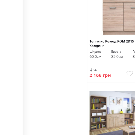
Топ-мікс Комод КОМ 2D1S
Холдинг
Ширина
Висота
Г
60.0см
85.0см
3
Ціна:
2 166 грн