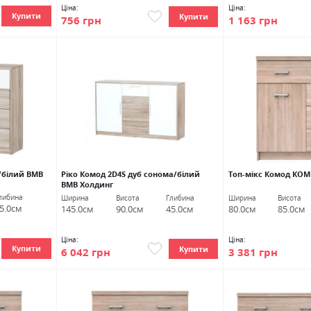
0%
Ціна:
Ціна:
Купити
Купити
756 грн
1 163 грн
/білий ВМВ
Ріко Комод 2D4S дуб сонома/білий
Топ-мікс Комод КОМ
ВМВ Холдинг
либина
Ширина
Висота
Глибина
Ширина
Висота
5.0см
145.0см
90.0см
45.0см
80.0см
85.0см
Ціна:
Ціна:
Купити
Купити
6 042 грн
3 381 грн