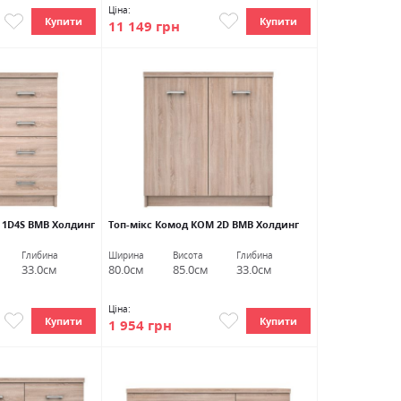
Ціна:
Купити
Купити
11 149 грн
 1D4S ВМВ Холдинг
Топ-мікс Комод КОМ 2D ВМВ Холдинг
Глибина
Ширина
Висота
Глибина
33.0см
80.0см
85.0см
33.0см
Ціна:
Купити
Купити
1 954 грн