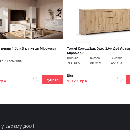
тальня 1 білий глянець Міромарк
Томмі Комод 2дв. 3шх. 2.0м Дуб Артіз
Міромарк
Ширина
Висота
Глибина
я з 3 елементів
200.0см
86.6см
46.9см
Ціна:
Купити
грн
9 322 грн
 у своєму домі