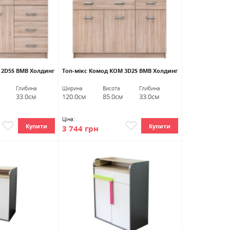
 2D5S ВМВ Холдинг
Топ-мікс Комод КОМ 3D2S ВМВ Холдинг
Глибина
Ширина
Висота
Глибина
33.0см
120.0см
85.0см
33.0см
Ціна:
Купити
Купити
3 744 грн