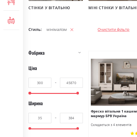
МЕБЛІ ДЛЯ ОФІСУ
СТІНКИ У ВІТАЛЬНЮ
МІНІ СТІНКИ У ВІТАЛЬ
КОМОДИ ТА ТУМБИ
Стиль
мінімалізм
Очистити фільтр
Фабрика
Ціна
Ширина
Фреско вітальня 1 кашем
мармур БРВ Україна
Cкладається з 4 елементів
Рей