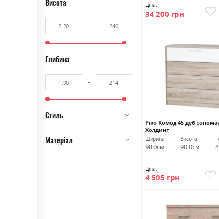
Висота
10
Ціна:
34 200 грн
Глибина
Стиль
Ріко Комод 4S дуб сонома
Холдинг
Матеріал
Ширина
Висота
Г
98.0см
90.0см
4
Ціна:
4 505 грн