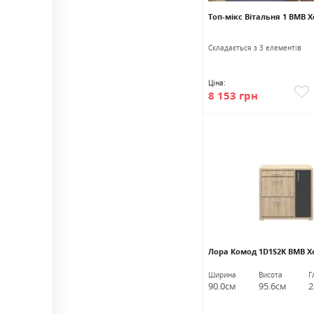
Топ-мікс Вітальня 1 ВМВ 
Cкладається з 3 елементів
Ціна:
8 153 грн
Лора Комод 1D1S2K ВМВ Х
Ширина
Висота
Г
90.0см
95.6см
2