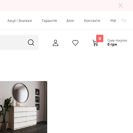
Укр
Рус
Акції і Знижки
Гарантія
Блог
Контакти
0
Сума покупок:
0 грн