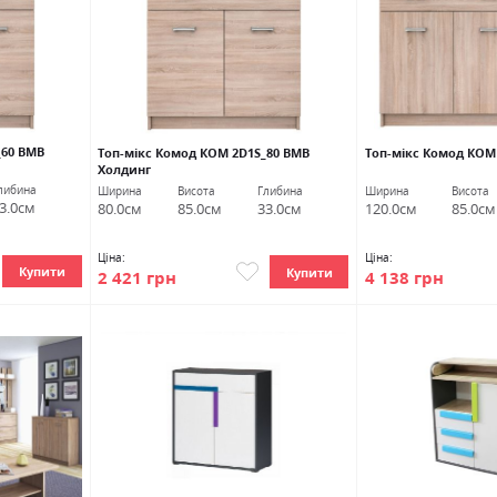
_60 ВМВ
Топ-мікс Комод КОМ 2D1S_80 ВМВ
Топ-мікс Комод КОМ
Холдинг
либина
Ширина
Висота
Глибина
Ширина
Висота
3.0см
80.0см
85.0см
33.0см
120.0см
85.0см
Ціна:
Ціна:
Купити
Купити
2 421 грн
4 138 грн