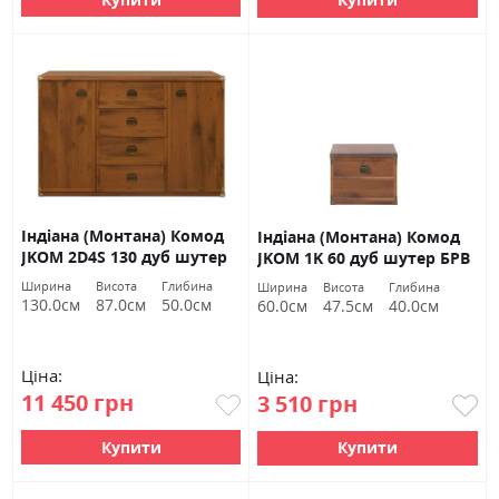
Індіана (Монтана) Комод
Індіана (Монтана) Комод
JKOM 2D4S 130 дуб шутер
JKOM 1K 60 дуб шутер БРВ
БРВ Україна
Україна
Ширина
Висота
Глибина
Ширина
Висота
Глибина
130.0см
87.0см
50.0см
60.0см
47.5см
40.0см
Ціна:
Ціна:
11 450 грн
3 510 грн
Купити
Купити