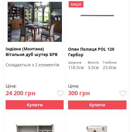
АКЦІЯ
Індіана (Монтана)
Опен Полиця POL 120
Вітальня дуб шутер БРВ
Гербор
Україна
Ширина
Висота
Глибина
Cкладається з 2 елементів
118.5см
3.5см
23.0см
Ціна:
Ціна:
24 200 грн
300 грн
Купити
Купити