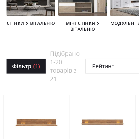
СТІНКИ У ВІТАЛЬНЮ
МІНІ СТІНКИ У
МОДУЛЬНІ В
ВІТАЛЬНЮ
Підібрано
1
-
20
Фільтр
(1)
Рейтинг
товарів з
21