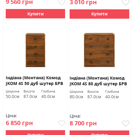
9 560 грн
3 010 грн
Купити
Купити
Індіана (Монтана) Комод
Індіана (Монтана) Комод
JKOM 4S 50 дуб шутер БРВ
JKOM 4S 80 дуб шутер БРВ
Україна
Україна
Ширина
Висота
Глибина
Ширина
Висота
Глибина
50.0см
87.0см
40.0см
80.0см
87.0см
40.0см
Ціна:
Ціна:
6 850 грн
8 700 грн
Купити
Купити