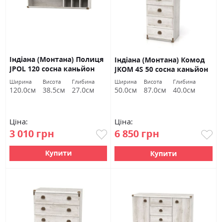
Індіана (Монтана) Полиця
Індіана (Монтана) Комод
JPOL 120 сосна каньйон
JKOM 4S 50 сосна каньйон
БРВ Україна
БРВ Україна
Ширина
Висота
Глибина
Ширина
Висота
Глибина
120.0см
38.5см
27.0см
50.0см
87.0см
40.0см
Ціна:
Ціна:
3 010 грн
6 850 грн
Купити
Купити