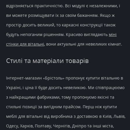
відрізняється практичністю. Всі модулі є незалежними, і
ви можете розміщувати їх за своїм бажанням. Якщо ж
простір досить великий, то каркасні конструкції також
будуть непоганим рішенням. Красиво виглядають
міні
стінки для вітальні
, вони актуальні для невеликих кімнат.
Стилі та матеріали товарів
Інтернет-магазин
«Брістоль» пропонує
купити вітальню в
Україні
, і
ціна
її буде досить невеликою. Ми співпрацюємо
з найкращими фабриками, тому пропонуємо якісні та
стильні позиції за вигідним прайсом. Перш ніж купити
меблі для вітальні від виробника з
доставкою
в Київ, Львів,
Одесу, Харків, Полтаву, Чернігів, Дніпро та інші міста,