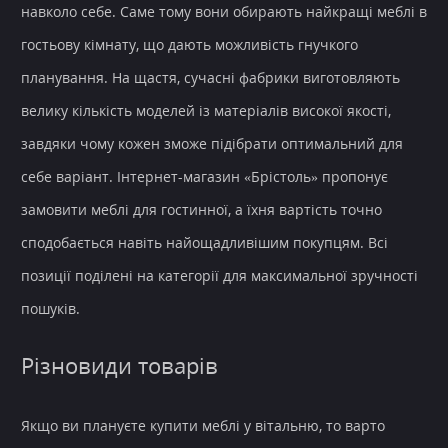
навколо себе. Саме тому вони обирають найкращі
меблі в
гостьову кімнату
, що дають можливість
гнучкого
планування
. На щастя, сучасні фабрики виготовляють
велику кількість моделей із
матеріалів високої якості
,
завдяки чому кожен зможе підібрати оптимальний для
себе варіант.
Інтернет-магазин
«Брістоль» пропонує
замовити
меблі для гостинної
, а їхня
вартість
точно
сподобається навіть найощадливішим покупцям. Всі
позиції поділені на категорії для максимальної зручності
пошуків.
Різновиди товарів
Якщо ви плануєте
купити меблі у вітальню
, то варто