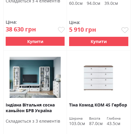
Cкладається з 4 елементів
60.0см
94.0см
39.0см
Ціна:
Ціна:
38 630 грн
5 910 грн
Купити
Купити
Індіана Вітальня сосна
Тіна Комод КОМ 4S Гербор
каньйон БРВ Україна
Ширина
Висота
Глибина
Cкладається з 3 елементів
103.0см
87.0см
43.5см