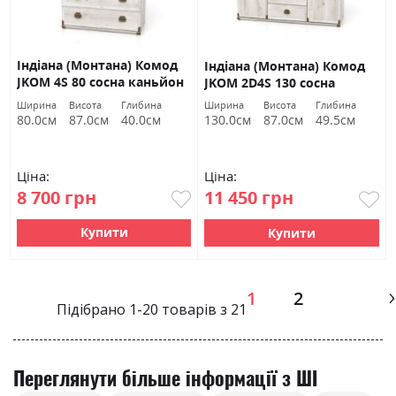
Індіана (Монтана) Комод
Індіана (Монтана) Комод
JKOM 4S 80 сосна каньйон
JKOM 2D4S 130 сосна
БРВ Україна
каньйон БРВ Україна
Ширина
Висота
Глибина
Ширина
Висота
Глибина
80.0см
87.0см
40.0см
130.0см
87.0см
49.5см
Ціна:
Ціна:
8 700 грн
11 450 грн
Купити
Купити
Page
1
2
Підібрано
1
-
20
товарів з
21
Переглянути більше інформації з ШІ