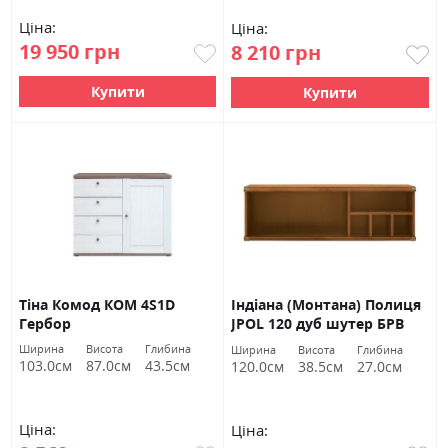
Ціна:
Ціна:
19 950 грн
8 210 грн
Купити
Купити
Тіна Комод КОМ 4S1D
Індіана (Монтана) Полиця
Гербор
JPOL 120 дуб шутер БРВ
Україна
Ширина
Висота
Глибина
Ширина
Висота
Глибина
103.0см
87.0см
43.5см
120.0см
38.5см
27.0см
Ціна:
Ціна: