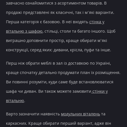
завчасно ознайомитися з асортиментом товарів. В
продажі представлені як класичні, так і м’які варіанти.
Перша категорія є базовою. В неї входять
стінка у
вітальню з шафою
, стільці, столи та багато іншого. Щоб
виграшно доповнити
простір
, краще обирати м’які
конструкції, серед яких: дивани, крісла, пуфи та інше.
Перш ніж обрати
меблі в зал
із
доставкою по Україні
,
краще спочатку детально продумати план їх розміщення.
Ви повинні розуміти, куди саме буде встановлюватися
шафа чи диван. Ви також можете замовити
стінки у
вітальню
.
Варто зазначити наявність
модульних віталень
та
каркасних. Краще обирати перший варіант, адже він