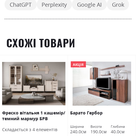
ChatGPT
Perplexity
Google AI
Grok
СХОЖІ ТОВАРИ
АКЦІЯ
Фреско вітальня 1 кашемір/
Барато Гербор
темний мармур БРВ
Україна
Ширина
Висота
Глибина
Cкладається з 4 елементів
240.0см
190.0см
40.0см