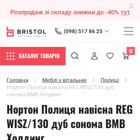
Розпродаж зі складу знижки до -40%
тут
(098) 517 86 25
0
КАТАЛОГ ТОВАРІВ
Головна
Меблі у вітальню
Полиці
Нортон Полиця навісна REG WISZ/130 дуб
сонома ВМВ Холдинг
Нортон Полиця навісна REG
WISZ/130 дуб сонома ВМВ
Холдинг