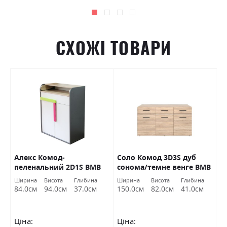
СХОЖІ ТОВАРИ
Алекс Комод-
Соло Комод 3D3S дуб
Б
В
пеленальний 2D1S ВМВ
сонома/темне венге ВМВ
ж
Холдинг
Холдинг
Х
Ширина
Висота
Глибина
Ширина
Висота
Глибина
Ш
84.0см
94.0см
37.0см
150.0см
82.0см
41.0см
8
Ціна:
Ціна:
Ц