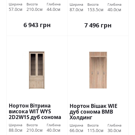
Ширина
Висота
Глибина
Ширина
Висота
Глибина
57.0см
210.0см
44.0см
87.0см
153.5см
40.0см
6 943 грн
7 496 грн
Нортон Вітрина
Нортон Вішак WIE
висока WIT WYS
дуб сонома ВМВ
2D2W1S дуб сонома
Холдинг
ВМВ Холдинг
Ширина
Висота
Глибина
Ширина
Висота
Глибина
88.0см
210.0см
40.0см
66.0см
115.0см
30.0см