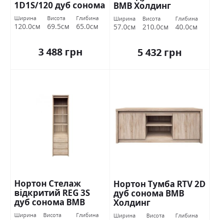
1D1S/120 дуб сонома
ВМВ Холдинг
ВМВ Холдинг
Ширина
Висота
Глибина
Ширина
Висота
Глибина
120.0см
69.5см
65.0см
57.0см
210.0см
40.0см
3 488 грн
5 432 грн
Нортон Стелаж
Нортон Тумба RTV 2D
відкритий REG 3S
дуб сонома ВМВ
дуб сонома ВМВ
Холдинг
Холдинг
Ширина
Висота
Глибина
Ширина
Висота
Глибина