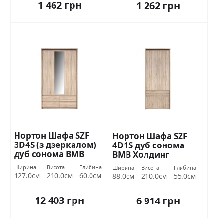
1 462 грн
1 262 грн
Нортон Шафа SZF
Нортон Шафа SZF
3D4S (з дзеркалом)
4D1S дуб сонома
дуб сонома ВМВ
ВМВ Холдинг
Холдинг
Ширина
Висота
Глибина
Ширина
Висота
Глибина
127.0см
210.0см
60.0см
88.0см
210.0см
55.0см
12 403 грн
6 914 грн