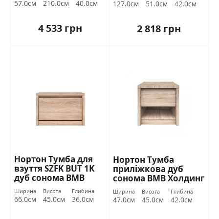
57.0см
210.0см
40.0см
127.0см
51.0см
42.0см
4 533 грн
2 818 грн
Нортон Тумба для
Нортон Тумба
взуття SZFK BUT 1K
приліжкова дуб
дуб сонома ВМВ
сонома ВМВ Холдинг
Холдинг
Ширина
Висота
Глибина
Ширина
Висота
Глибина
66.0см
45.0см
36.0см
47.0см
45.0см
42.0см