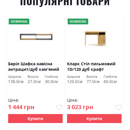
ПОПУЛЯРНІ ТОВАРИ
НОВИНКА
НОВИНКА
Беріл Шафка навісна
Кларк Стіл письмовий
К
антрацит/дуб кам'яний
1D/120 дуб крафт
к
ит
ВМВ Холдинг
золотий ВМВ Холдинг
Х
Ширина
Висота
Глибина
Ширина
Висота
Глибина
C
138.0см
27.0см
30.0см
120.0см
77.0см
60.0см
Ціна:
Ціна:
Ц
1 444 грн
3 023 грн
1
Купити
Купити