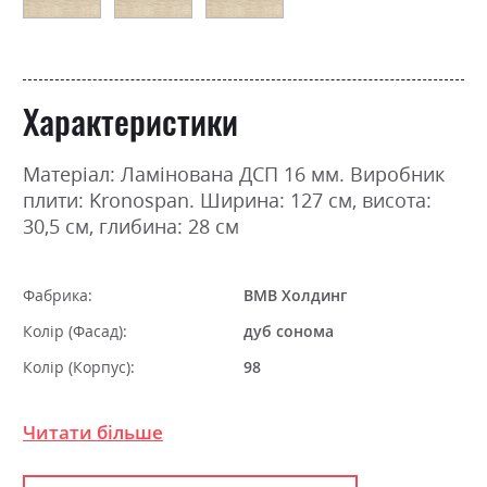
Характеристики
Матеріал: Ламінована ДСП 16 мм. Виробник
плити: Kronospan. Ширина: 127 см, висота:
30,5 см, глибина: 28 см
Фабрика:
ВМВ Холдинг
Колір (Фасад):
дуб сонома
Колір (Корпус):
98
Колір матеріалу
дуб сонома
Читати більше
Стиль
мінімалізм, модерн
Матеріал
ламінована ДСП