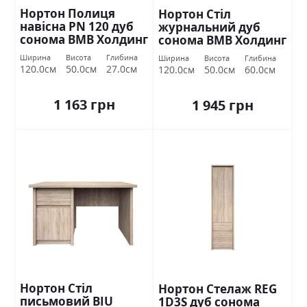
Нортон Полиця
Нортон Стіл
навісна PN 120 дуб
журнальний дуб
сонома ВМВ Холдинг
сонома ВМВ Холдинг
Ширина
Висота
Глибина
Ширина
Висота
Глибина
120.0см
50.0см
27.0см
120.0см
50.0см
60.0см
1 163 грн
1 945 грн
Нортон Стіл
Нортон Стелаж REG
письмовий BIU
1D3S дуб сонома