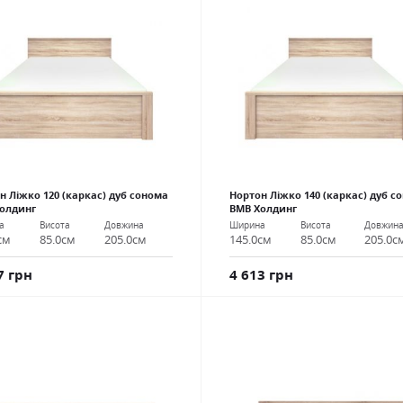
н Ліжко 120 (каркас) дуб сонома
Нортон Ліжко 140 (каркас) дуб с
олдинг
ВМВ Холдинг
а
Висота
Довжина
Ширина
Висота
Довжин
см
85.0см
205.0см
145.0см
85.0см
205.0с
7 грн
4 613 грн