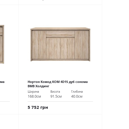
ома
Нортон Комод КОМ 4D1S дуб сонома
ВМВ Холдинг
Ширина
Висота
Глибина
168.0см
91.5см
40.0см
5 752 грн