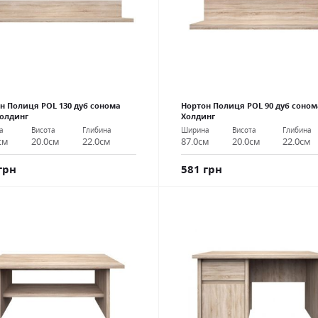
н Полиця POL 130 дуб сонома
Нортон Полиця POL 90 дуб соно
олдинг
Холдинг
а
Висота
Глибина
Ширина
Висота
Глибина
см
20.0см
22.0см
87.0см
20.0см
22.0см
грн
581 грн