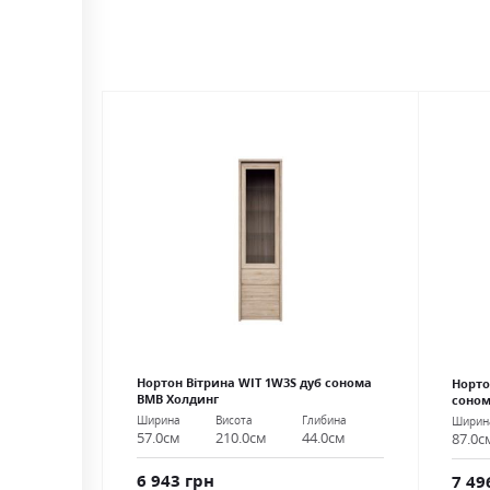
Нортон Вітрина WIT 1W3S дуб сонома
Норто
ВМВ Холдинг
соном
Ширина
Висота
Глибина
Ширин
57.0см
210.0см
44.0см
87.0с
6 943 грн
7 49