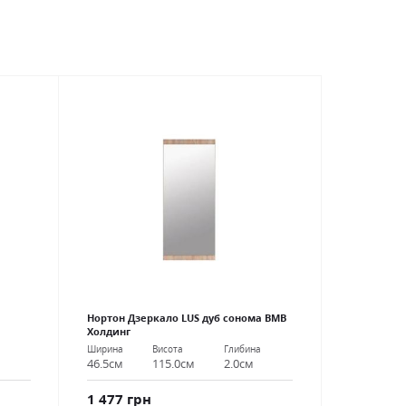
Нортон Дзеркало LUS дуб сонома ВМВ
Холдинг
Ширина
Висота
Глибина
46.5см
115.0см
2.0см
1 477 грн