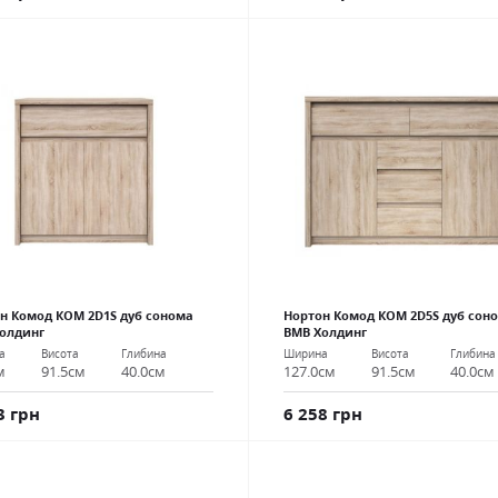
н Комод КОМ 2D1S дуб сонома
Нортон Комод КОМ 2D5S дуб сон
олдинг
ВМВ Холдинг
а
Висота
Глибина
Ширина
Висота
Глибина
м
91.5см
40.0см
127.0см
91.5см
40.0см
3 грн
6 258 грн