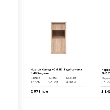
Нортон Комод КОМ 1D1S дуб сонома
Норто
ВМВ Холдинг
ВМВ Х
Ширина
Висота
Глибина
Ширин
46.5см
92.0см
40.0см
87.0с
2 071 грн
3 34