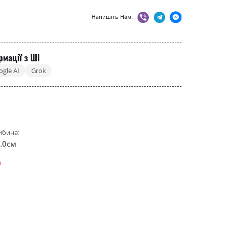
Напишіть Нам:
рмації з ШІ
ogle AI
Grok
ибина:
.0см
н