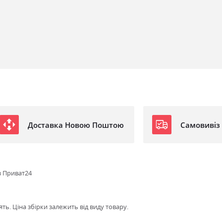
Доставка Новою Поштою
Самовивіз
з Приват24
ть. Ціна збірки залежить від виду товару.