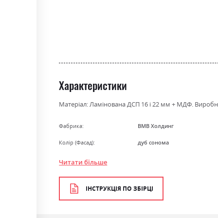
gallery
Характеристики
Матеріал: Ламінована ДСП 16 і 22 мм + МДФ. Виробник
Фабрика:
ВМВ Холдинг
Колір (Фасад):
дуб сонома
Колір (Корпус):
98
Читати більше
Колір матеріалу
дуб сонома
ІНСТРУКЦІЯ ПО ЗБІРЦІ
Стиль
мінімалізм, модерн
Матеріал
ламінована ДСП