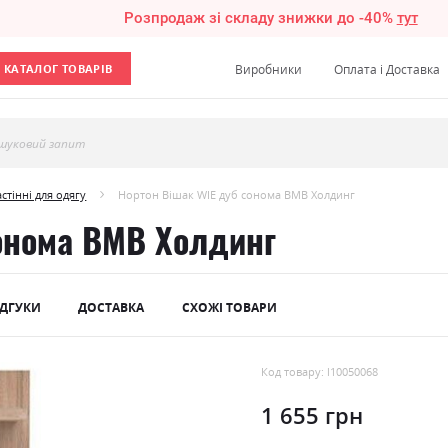
Розпродаж зі складу знижки до -40%
тут
КАТАЛОГ ТОВАРІВ
Виробники
Оплата і Доставка
шуковий запит
стінні для одягу
Нортон Вішак WIE дуб сонома ВМВ Холдинг
сонома ВМВ Холдинг
ІДГУКИ
ДОСТАВКА
СХОЖІ ТОВАРИ
Код товару: l10050068
1 655 грн