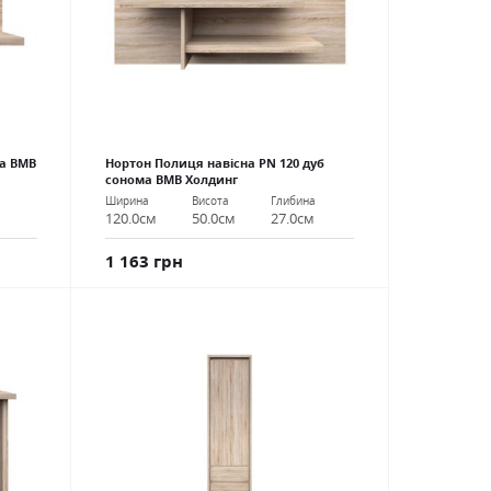
ма ВМВ
Нортон Полиця навісна PN 120 дуб
сонома ВМВ Холдинг
Ширина
Висота
Глибина
120.0см
50.0см
27.0см
1 163 грн