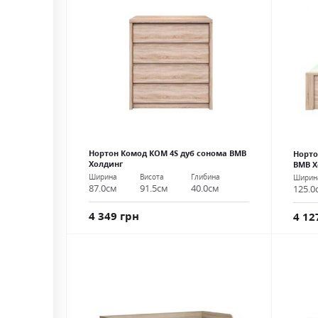
Нортон Комод КОМ 4S дуб сонома ВМВ
Норто
Холдинг
ВМВ Х
Ширина
Висота
Глибина
Ширин
87.0см
91.5см
40.0см
125.0
4 349 грн
4 12