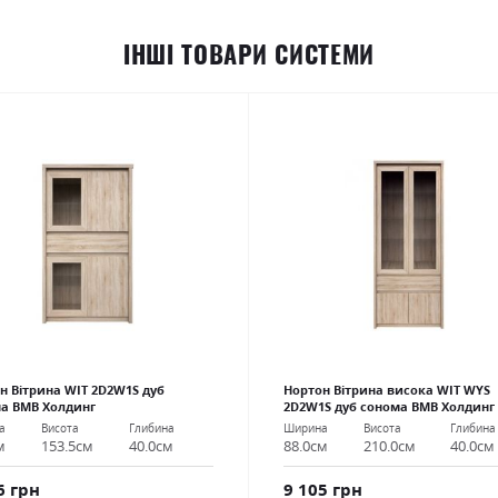
ІНШІ ТОВАРИ СИСТЕМИ
н Вітрина WIT 2D2W1S дуб
Нортон Вітрина висока WIT WYS
а ВМВ Холдинг
2D2W1S дуб сонома ВМВ Холдинг
а
Висота
Глибина
Ширина
Висота
Глибина
м
153.5см
40.0см
88.0см
210.0см
40.0см
6 грн
9 105 грн