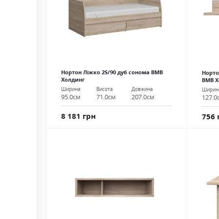
Нортон Ліжко 2S/90 дуб сонома ВМВ
Норто
Холдинг
ВМВ Х
Ширина
Висота
Довжина
Ширин
95.0см
71.0см
207.0см
127.0
8 181 грн
756 