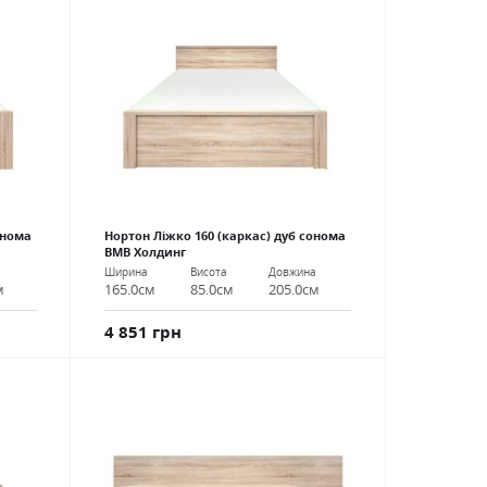
онома
Нортон Ліжко 160 (каркас) дуб сонома
ВМВ Холдинг
а
Ширина
Висота
Довжина
м
165.0см
85.0см
205.0см
4 851 грн