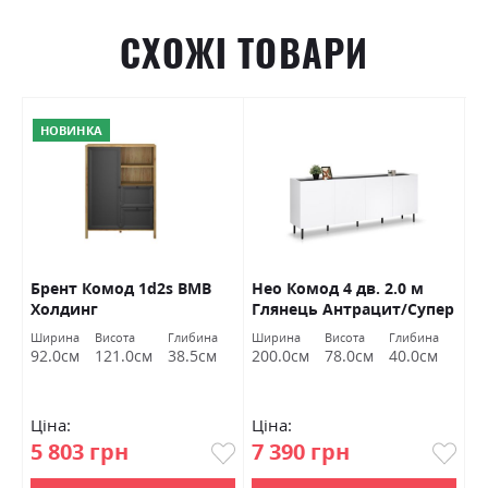
СХОЖІ ТОВАРИ
НОВИНКА
Брент Комод 1d2s ВМВ
Нео Комод 4 дв. 2.0 м
А
Холдинг
Глянець Антрацит/Супер
к
Мат Білий Міромарк
М
Ширина
Висота
Глибина
Ширина
Висота
Глибина
Ш
92.0см
121.0см
38.5см
200.0см
78.0см
40.0см
5
Ціна:
Ціна:
Ц
5 803 грн
7 390 грн
6