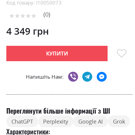
beginning
Код товару: l10050073
of
0
the
Рейтинг:
images
0
100
% of
gallery
4 349 грн
КУПИТИ
Напишіть Нам:
Переглянути більше інформації з ШІ
ChatGPT
Perplexity
Google AI
Grok
Характеристики