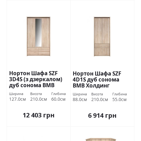
Нортон Шафа SZF
Нортон Шафа SZF
3D4S (з дзеркалом)
4D1S дуб сонома
дуб сонома ВМВ
ВМВ Холдинг
Холдинг
Ширина
Висота
Глибина
Ширина
Висота
Глибина
127.0см
210.0см
60.0см
88.0см
210.0см
55.0см
12 403 грн
6 914 грн