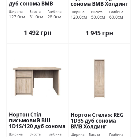
дуб сонома ВМВ
сонома ВМВ Холдинг
Холдинг
Ширина
Висота
Глибина
Ширина
Висота
Глибина
127.0см
31.0см
28.0см
120.0см
50.0см
60.0см
1 492 грн
1 945 грн
Нортон Стіл
Нортон Стелаж REG
письмовий BIU
1D3S дуб сонома
1D1S/120 дуб сонома
ВМВ Холдинг
ВМВ Холдинг
Ширина
Висота
Глибина
Ширина
Висота
Глибина