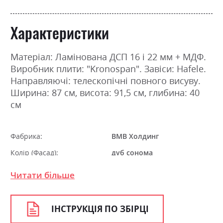
Характеристики
Матеріал: Ламінована ДСП 16 і 22 мм + МДФ.
Виробник плити: "Kronospan". Завіси: Hafele.
Направляючі: телескопічні повного висуву.
Ширина: 87 см, висота: 91,5 см, глибина: 40
см
Фабрика:
ВМВ Холдинг
Колір (Фасад):
дуб сонома
Колір (Корпус):
98
Читати більше
Колір матеріалу
дуб сонома
Стиль
мінімалізм, модерн
ІНСТРУКЦІЯ ПО ЗБІРЦІ
Матеріал
ламінована ДСП