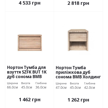
4 533 грн
2 818 грн
Нортон Тумба для
Нортон Тумба
взуття SZFK BUT 1K
приліжкова дуб
дуб сонома ВМВ
сонома ВМВ Холдинг
Холдинг
Ширина
Висота
Глибина
Ширина
Висота
Глибина
66.0см
45.0см
36.0см
47.0см
45.0см
42.0см
1 462 грн
1 262 грн