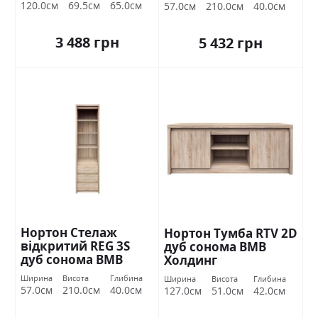
120.0см
69.5см
65.0см
57.0см
210.0см
40.0см
3 488 грн
5 432 грн
Нортон Стелаж
Нортон Тумба RTV 2D
відкритий REG 3S
дуб сонома ВМВ
дуб сонома ВМВ
Холдинг
Холдинг
Ширина
Висота
Глибина
Ширина
Висота
Глибина
57.0см
210.0см
40.0см
127.0см
51.0см
42.0см