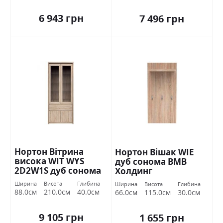
6 943 грн
7 496 грн
Нортон Вітрина
Нортон Вішак WIE
висока WIT WYS
дуб сонома ВМВ
2D2W1S дуб сонома
Холдинг
ВМВ Холдинг
Ширина
Висота
Глибина
Ширина
Висота
Глибина
88.0см
210.0см
40.0см
66.0см
115.0см
30.0см
9 105 грн
1 655 грн