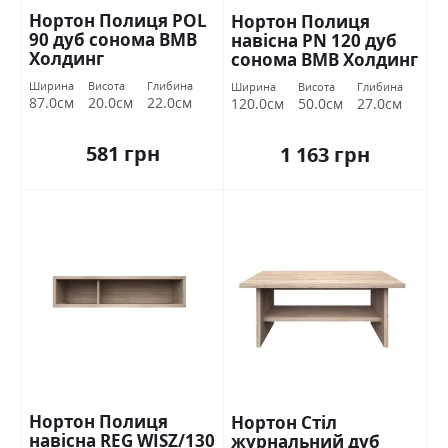
Нортон Полиця POL
Нортон Полиця
90 дуб сонома ВМВ
навісна PN 120 дуб
Холдинг
сонома ВМВ Холдинг
Ширина
Висота
Глибина
Ширина
Висота
Глибина
87.0см
20.0см
22.0см
120.0см
50.0см
27.0см
581 грн
1 163 грн
Нортон Полиця
Нортон Стіл
навісна REG WISZ/130
журнальний дуб