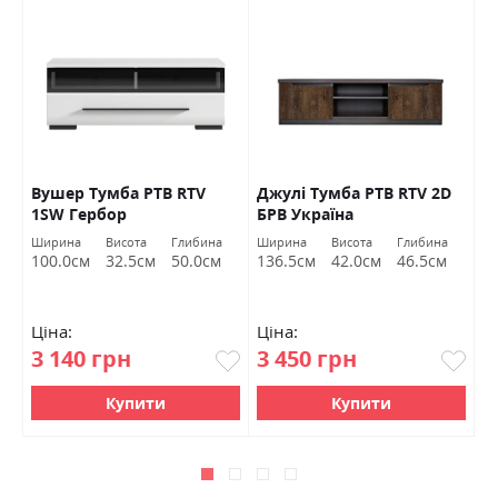
Вушер Тумба РТВ RTV
Джулі Тумба РТВ RTV 2D
Д
1SW Гербор
БРВ Україна
Б
Ширина
Висота
Глибина
Ширина
Висота
Глибина
Ш
100.0см
32.5см
50.0см
136.5см
42.0см
46.5см
9
Ціна:
Ціна:
Ц
3 140 грн
3 450 грн
4
Купити
Купити