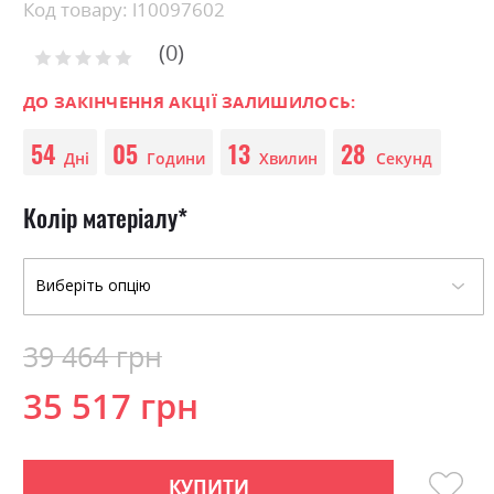
Skip
Код товару: l10097602
to
0
the
Рейтинг:
0
100
beginning
% of
of
ДО ЗАКІНЧЕННЯ АКЦІЇ ЗАЛИШИЛОСЬ:
the
54
05
13
27
images
Дні
Години
Хвилин
Секунд
gallery
Колір матеріалу
39 464 грн
35 517 грн
КУПИТИ