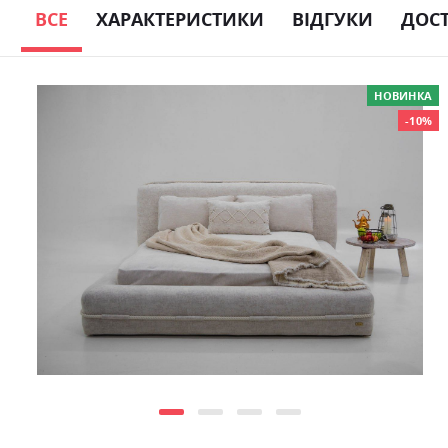
ВСЕ
ХАРАКТЕРИСТИКИ
ВІДГУКИ
ДОС
Skip
НОВИНКА
to
-10%
the
end
of
the
images
gallery