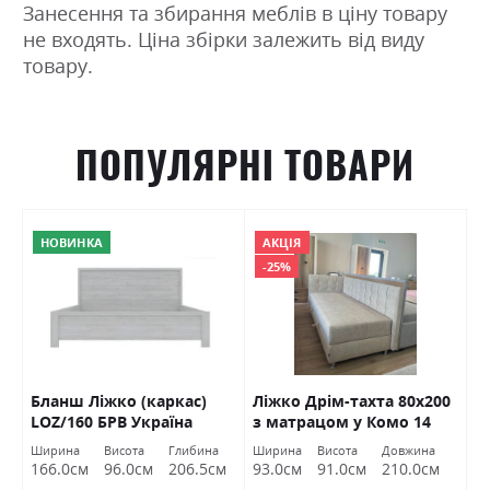
Занесення та збирання меблів в ціну товару
не входять. Ціна збірки залежить від виду
товару.
ПОПУЛЯРНІ ТОВАРИ
НОВИНКА
АКЦІЯ
-25%
Бланш Ліжко (каркас)
Ліжко Дрім-тахта 80х200
Л
з
LOZ/160 БРВ Україна
з матрацом у Комо 14
ВНД Луцьк Акція
на
Ширина
Висота
Глибина
Ширина
Висота
Довжина
Ш
см
166.0см
96.0см
206.5см
93.0см
91.0см
210.0см
1