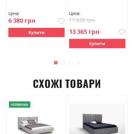
Ціна:
Ціна:
Ц
6 380 грн
17 820 грн
2
13 365 грн
2
Купити
Купити
СХОЖІ ТОВАРИ
НОВИНКА