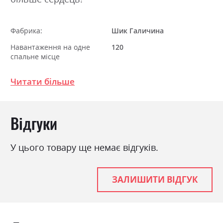
Фабрика:
Шик Галичина
Навантаження на одне
120
спальне місце
Стиль
модерн
Читати більше
Матеріал
багатошарова фанера
Ніша для білизни
так
Відгуки
Спальне місце
160х200
З матрацом
ні
У цього товару ще немає відгуків.
З підставкою під матрац
так
ЗАЛИШИТИ ВІДГУК