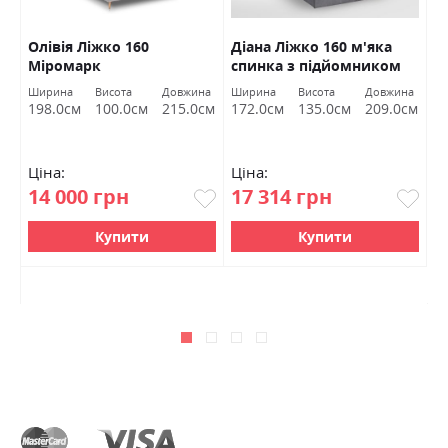
Олівія Ліжко 160
Діана Ліжко 160 м'яка
Л
Міромарк
спинка з підйомником
м
Міромарк
на
Ширина
Висота
Довжина
Ширина
Висота
Довжина
Ш
см
198.0см
100.0см
215.0см
172.0см
135.0см
209.0см
1
Ціна:
Ціна:
Ц
14 000 грн
17 314 грн
2
2
Купити
Купити