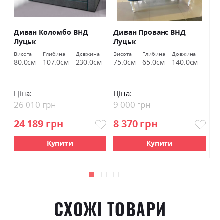
Диван Коломбо ВНД
Диван Прованс ВНД
П
Луцьк
Луцьк
Висота
Глибина
Довжина
Висота
Глибина
Довжина
Ви
80.0см
107.0см
230.0см
75.0см
65.0см
140.0см
4
Ціна:
Ціна:
Ц
26 010 грн
9 000 грн
6
24 189 грн
8 370 грн
5
Купити
Купити
СХОЖІ ТОВАРИ