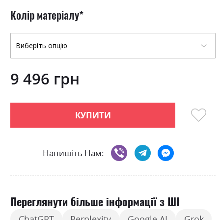
0
100
beginning
% of
of
Колір матеріалу
the
images
gallery
9 496 грн
КУПИТИ
Напишіть Нам:
Переглянути більше інформації з ШІ
ChatGPT
Perplexity
Google AI
Grok