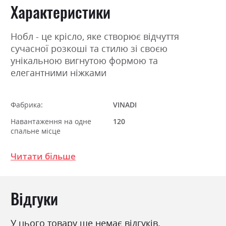
Характеристики
Нобл - це крісло, яке створює відчуття
сучасної розкоші та стилю зі своєю
унікальною вигнутою формою та
елегантними ніжками
Фабрика:
VINADI
Навантаження на одне
120
спальне місце
Стиль
модерн
Читати більше
Особливість
Пінополіуретан
Розкладний
ні
Відгуки
Ніша для білизни
ні
У цього товару ще немає відгуків.