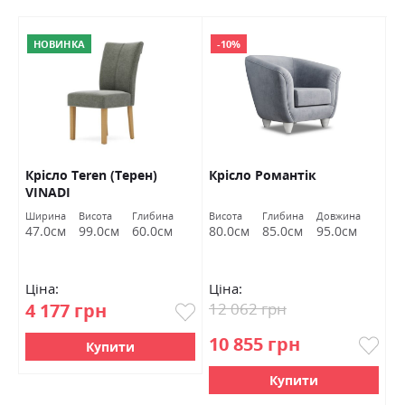
НОВИНКА
-10%
Крісло Teren (Терен)
Крісло Романтік
К
VINADI
В
Ширина
Висота
Глибина
Висота
Глибина
Довжина
Ви
47.0см
99.0см
60.0см
80.0см
85.0см
95.0см
7
Ціна:
Ціна:
Ц
4 177 грн
12 062 грн
5
10 855 грн
4
Купити
Купити