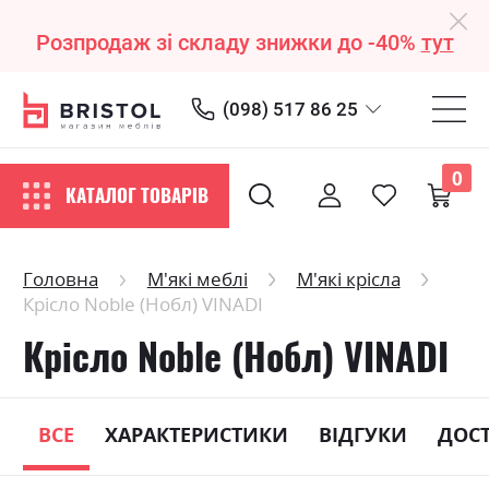
Розпродаж зі складу знижки до -40%
тут
(098) 517 86 25
0
КАТАЛОГ ТОВАРІВ
Головна
М'які меблі
М'які крісла
Крісло Noble (Нобл) VINADI
Крісло Noble (Нобл) VINADI
ВСЕ
ХАРАКТЕРИСТИКИ
ВІДГУКИ
ДОС