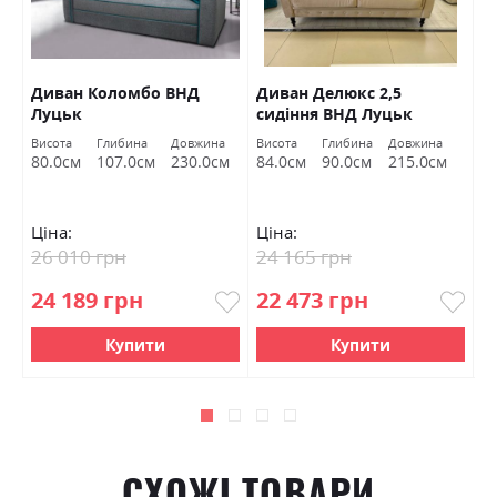
Диван Коломбо ВНД
Диван Делюкс 2,5
Д
Луцьк
сидіння ВНД Луцьк
Л
Висота
Глибина
Довжина
Висота
Глибина
Довжина
Ви
80.0см
107.0см
230.0см
84.0см
90.0см
215.0см
7
Ціна:
Ціна:
Ц
26 010 грн
24 165 грн
9
24 189 грн
22 473 грн
8
Купити
Купити
СХОЖІ ТОВАРИ