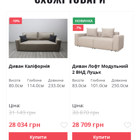
-10%
НОВИНКА
-7%
Диван Каліфорнія
Диван Лофт Модульний
Д
2 ВНД Луцьк
Висота
Глибина
Довжина
Висота
Глибина
Довжина
Ви
80.0см
114.0см
233.0см
83.0см
101.0см
250.0см
7
Ціна:
Ціна:
Ц
31 149 грн
30 870 грн
3
28 034 грн
28 709 грн
3
Купити
Купити