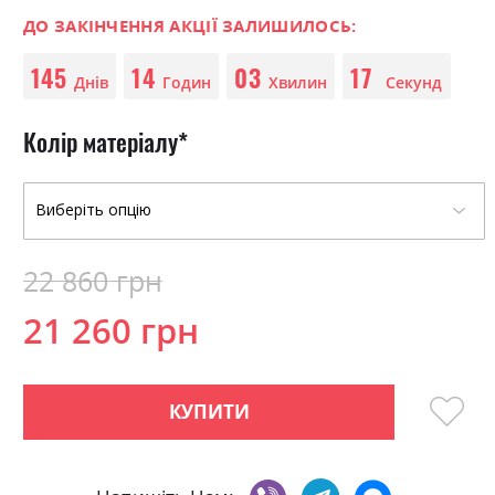
0
100
beginning
% of
of
ДО ЗАКІНЧЕННЯ АКЦІЇ ЗАЛИШИЛОСЬ:
the
145
14
03
17
images
Днів
Годин
Хвилин
Секунд
gallery
Колір матеріалу
22 860 грн
21 260 грн
КУПИТИ