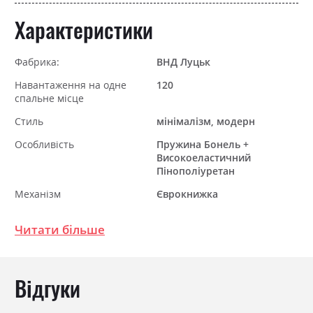
Характеристики
Фабрика:
ВНД Луцьк
Навантаження на одне
120
спальне місце
Стиль
мінімалізм, модерн
Особливість
Пружина Бонель +
Високоеластичний
Пінополіуретан
Механізм
Єврокнижка
Розкладний
так
Читати більше
Ніша для білизни
так
Спальне місце
145х190
Відгуки