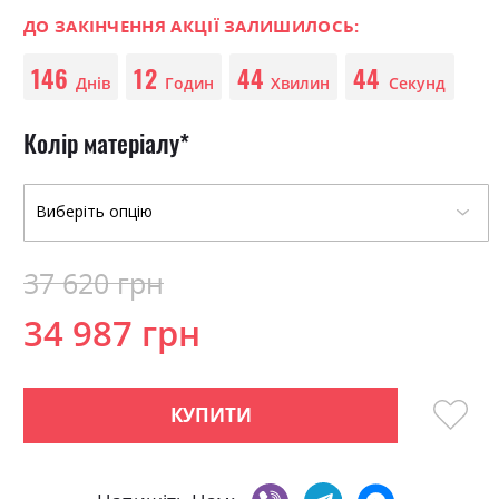
0
100
beginning
% of
of
ДО ЗАКІНЧЕННЯ АКЦІЇ ЗАЛИШИЛОСЬ:
the
146
12
44
44
images
Днів
Годин
Хвилин
Секунд
gallery
Колір матеріалу
37 620 грн
34 987 грн
КУПИТИ