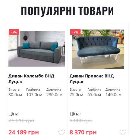
ПОПУЛЯРНІ ТОВАРИ
-7%
-7%
Диван Коломбо ВНД
Диван Прованс ВНД
П
Луцьк
Луцьк
Висота
Глибина
Довжина
Висота
Глибина
Довжина
Ви
80.0см
107.0см
230.0см
75.0см
65.0см
140.0см
4
Ціна:
Ціна:
Ц
26 010 грн
9 000 грн
6
24 189 грн
8 370 грн
5