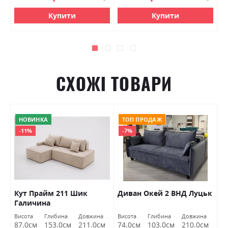
Купити
Купити
СХОЖІ ТОВАРИ
НОВИНКА
ТОП ПРОДАЖ
-11%
-7%
Кут Прайм 211 Шик
Диван Окей 2 ВНД Луцьк
К
Галичина
Висота
Глибина
Довжина
Висота
Глибина
Довжина
Ви
м
87.0см
153.0см
211.0см
74.0см
103.0см
210.0см
8