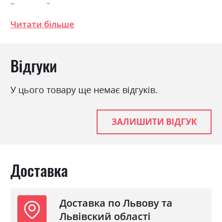
Розкладний
так
Ніша для білизни
так
Читати більше
Спальне місце
155х225
Відгуки
У цього товару ще немає відгуків.
ЗАЛИШИТИ ВІДГУК
Доставка
Доставка по Львову та
Львівский області