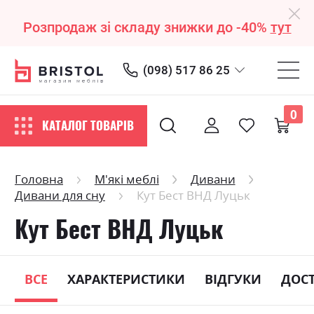
Розпродаж зі складу знижки до -40%
тут
(098) 517 86 25
0
КАТАЛОГ ТОВАРІВ
Головна
М'які меблі
Дивани
Дивани для сну
Кут Бест ВНД Луцьк
Кут Бест ВНД Луцьк
ВСЕ
ХАРАКТЕРИСТИКИ
ВІДГУКИ
ДОС