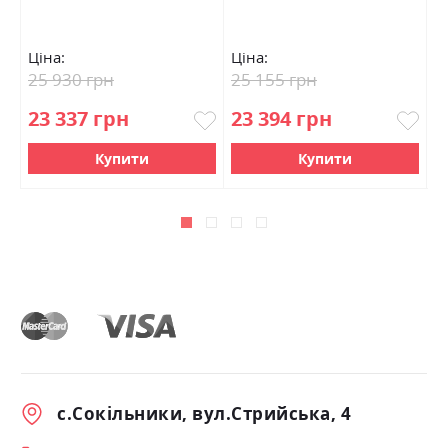
Ціна:
Ціна:
Ц
25 930 грн
25 155 грн
3
23 337 грн
23 394 грн
3
Купити
Купити
с.Сокільники, вул.Стрийська, 4