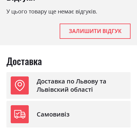
спальне місце
У цього товару ще немає відгуків.
Стиль
класика, мінімалізм,
модерн
Механізм
Єврокнижка на механізмі
ЗАЛИШИТИ ВІДГУК
Розкладний
так
Ніша для білизни
так
Доставка
Спальне місце
152х190
Доставка по Львову та
Львівский області
Самовивіз