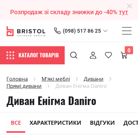
Розпродаж зі складу знижки до -40%
тут
(098) 517 86 25
0
КАТАЛОГ ТОВАРІВ
Головна
М'які меблі
Дивани
Прямі дивани
Диван Енігма Daniro
Диван Енігма Daniro
ВСЕ
ХАРАКТЕРИСТИКИ
ВІДГУКИ
ДОС