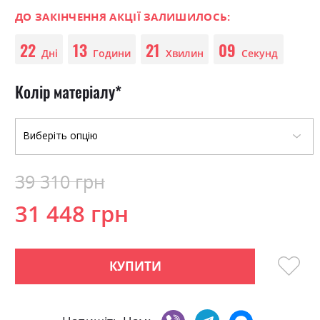
0
100
beginning
% of
of
ДО ЗАКІНЧЕННЯ АКЦІЇ ЗАЛИШИЛОСЬ:
the
22
13
21
09
images
Дні
Години
Хвилин
Секунд
gallery
Колір матеріалу
39 310 грн
31 448 грн
КУПИТИ