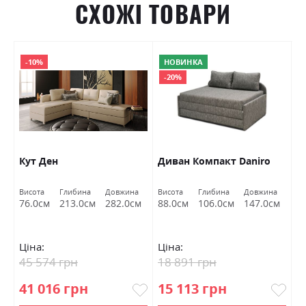
СХОЖІ ТОВАРИ
-10%
НОВИНКА
-20%
Кут Ден
Диван Компакт Daniro
Д
Висота
Глибина
Довжина
Висота
Глибина
Довжина
Ви
76.0см
213.0см
282.0см
88.0см
106.0см
147.0см
7
Ціна:
Ціна:
Ц
45 574 грн
18 891 грн
3
41 016 грн
15 113 грн
3