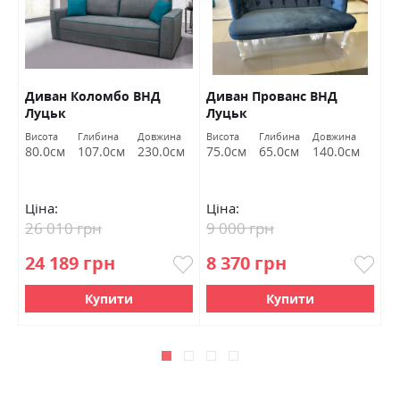
Диван Коломбо ВНД
Диван Прованс ВНД
П
Луцьк
Луцьк
Висота
Глибина
Довжина
Висота
Глибина
Довжина
Ви
80.0см
107.0см
230.0см
75.0см
65.0см
140.0см
4
Ціна:
Ціна:
Ц
26 010 грн
9 000 грн
6
24 189 грн
8 370 грн
5
Купити
Купити