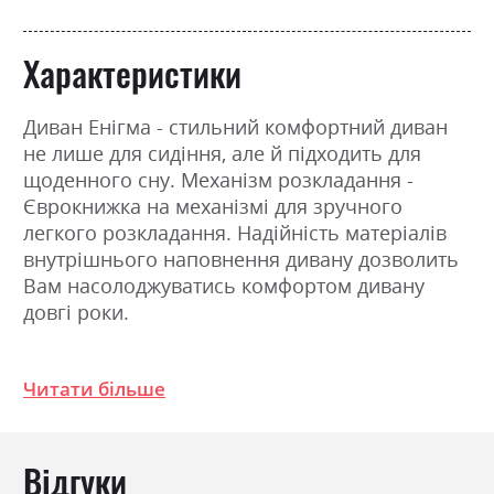
Характеристики
Диван Енігма - стильний комфортний диван
не лише для сидіння, але й підходить для
щоденного сну. Механізм розкладання -
Єврокнижка на механізмі для зручного
легкого розкладання. Надійність матеріалів
внутрішнього наповнення дивану дозволить
Вам насолоджуватись комфортом дивану
довгі роки.
Фабрика:
Ultima sleep дивани
Читати більше
Тип
Пружина Бонель +
Пінополіуретан
Відгуки
Навантаження на одне
120