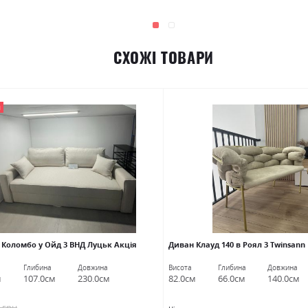
СХОЖІ ТОВАРИ
Я
 Коломбо у Ойд 3 ВНД Луцьк Акція
Диван Клауд 140 в Роял 3 Twinsann
Глибина
Довжина
Висота
Глибина
Довжина
м
107.0см
230.0см
82.0см
66.0см
140.0см
5 грн