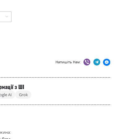
Напишіть Нам:
рмації з ШІ
ogle AI
Grok
жина:
0.0см