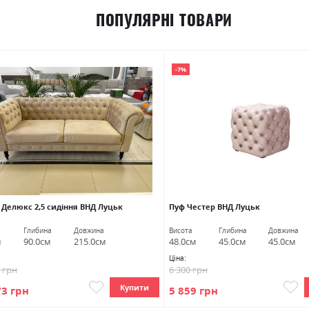
ПОПУЛЯРНІ ТОВАРИ
-7%
 Делюкс 2,5 сидіння ВНД Луцьк
Пуф Честер ВНД Луцьк
Глибина
Довжина
Висота
Глибина
Довжина
м
90.0см
215.0см
48.0см
45.0см
45.0см
Ціна:
5 грн
6 300 грн
Купити
73 грн
5 859 грн