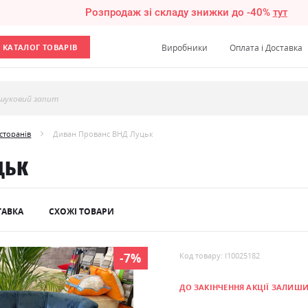
Розпродаж зі складу знижки до -40%
тут
КАТАЛОГ ТОВАРІВ
Виробники
Оплата і Доставка
шуковий запит
сторанів
Диван Прованс ВНД Луцьк
цьк
ТАВКА
СХОЖІ ТОВАРИ
-7%
Код товару: l10025182
ДО ЗАКІНЧЕННЯ АКЦІЇ ЗАЛИШ