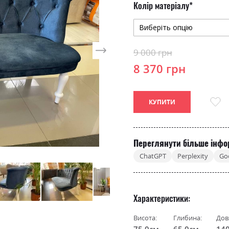
Колір матеріалу
9 000 грн
8 370 грн
КУПИТИ
Переглянути більше інфо
ChatGPT
Perplexity
Go
Характеристики
Висота:
Глибина:
Дов
75.0см
65.0см
14