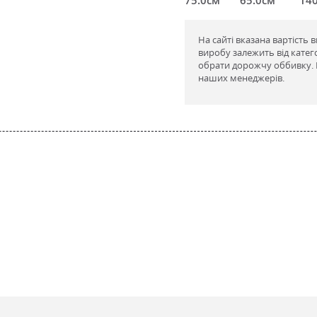
На сайті вказана вартість 
виробу залежить від катег
обрати дорожчу оббивку. В
наших менеджерів.