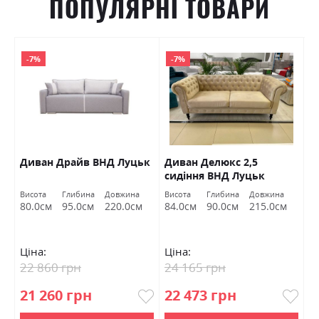
ПОПУЛЯРНІ ТОВАРИ
-7%
-7%
Диван Драйв ВНД Луцьк
Диван Делюкс 2,5
Д
сидіння ВНД Луцьк
Л
Висота
Глибина
Довжина
Висота
Глибина
Довжина
Ви
80.0см
95.0см
220.0см
84.0см
90.0см
215.0см
7
Ціна:
Ціна:
Ц
22 860 грн
24 165 грн
9
21 260 грн
22 473 грн
8