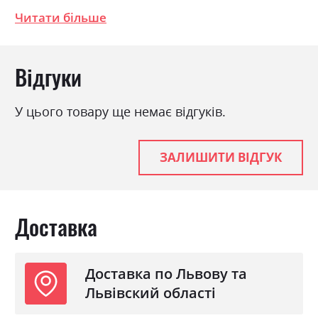
Читати більше
Стиль
класика, модерн
Особливість
Пружина Бонель +
Високоеластичний
Відгуки
Пінополіуретан
Механізм
Єврокнижка
У цього товару ще немає відгуків.
Розкладний
так
Ніша для білизни
так
ЗАЛИШИТИ ВІДГУК
Спальне місце
150х192
Доставка
Доставка по Львову та
Львівский області