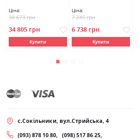
Ціна:
Ціна:
Ц
38 673 грн
7 245 грн
3
34 805 грн
6 738 грн
Купити
Купити
с.Сокільники, вул.Стрийська, 4
(093) 878 10 80
(098) 517 86 25