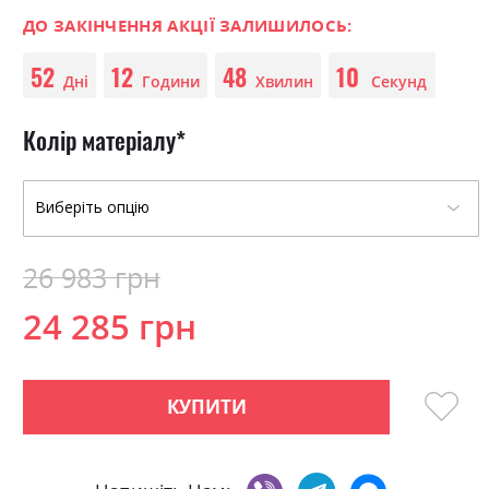
0
100
beginning
% of
of
ДО ЗАКІНЧЕННЯ АКЦІЇ ЗАЛИШИЛОСЬ:
the
52
12
48
09
images
Дні
Години
Хвилин
Секунд
gallery
Колір матеріалу
26 983 грн
24 285 грн
КУПИТИ