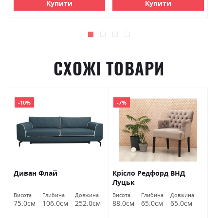
Купити
Купити
СХОЖІ ТОВАРИ
-10%
-7%
Диван Флай
Крісло Редфорд ВНД
К
Луцьк
Л
Висота
Глибина
Довжина
Висота
Глибина
Довжина
C
75.0см
106.0см
252.0см
88.0см
65.0см
65.0см