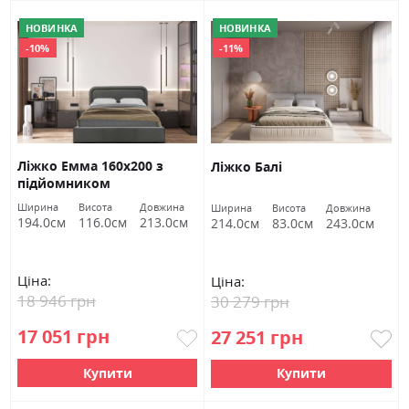
НОВИНКА
НОВИНКА
-10%
-11%
Ліжко Емма 160х200 з
Ліжко Балі
підйомником
Ширина
Висота
Довжина
Ширина
Висота
Довжина
194.0см
116.0см
213.0см
214.0см
83.0см
243.0см
Ціна:
Ціна:
18 946 грн
30 279 грн
17 051 грн
27 251 грн
Купити
Купити