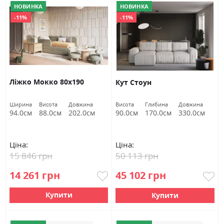
НОВИНКА
НОВИНКА
-11%
-11%
Ліжко Мокко 80х190
Кут Стоун
Ширина
Висота
Довжина
Висота
Глибина
Довжина
94.0см
88.0см
202.0см
90.0см
170.0см
330.0см
Ціна:
Ціна:
15 846 грн
50 113 грн
14 261 грн
45 102 грн
Купити
Купити