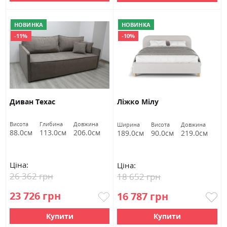
НОВИНКА
НОВИНКА
-11%
-10%
Диван Техас
Ліжко Мілу
Висота
Глибина
Довжина
Ширина
Висота
Довжина
88.0см
113.0см
206.0см
189.0см
90.0см
219.0см
Ціна:
Ціна:
26 362 грн
18 652 грн
23 726 грн
16 787 грн
Купити
Купити