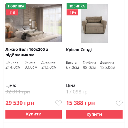
НОВИНКА
НОВИНКА
-11%
-11%
Ліжко Балі 160х200 з
Крісло Сенді
підйомником
Ширина
Висота
Довжина
Висота
Глибина
Довжина
214.0см
83.0см
243.0см
67.0см
98.0см
125.0см
Ціна:
Ціна:
32 811 грн
17 098 грн
29 530 грн
15 388 грн
Купити
Купити