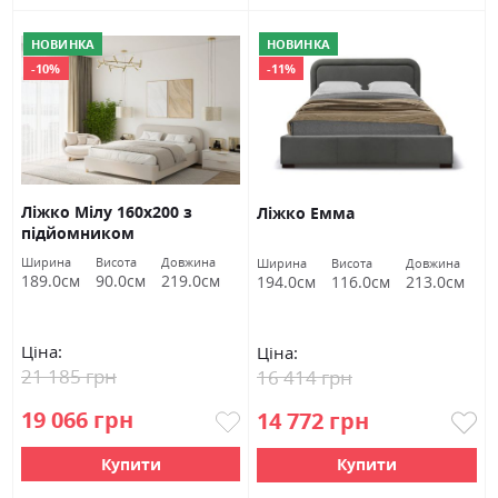
НОВИНКА
НОВИНКА
-10%
-11%
Ліжко Мілу 160х200 з
Ліжко Емма
підйомником
Ширина
Висота
Довжина
Ширина
Висота
Довжина
189.0см
90.0см
219.0см
194.0см
116.0см
213.0см
Ціна:
Ціна:
21 185 грн
16 414 грн
19 066 грн
14 772 грн
Купити
Купити