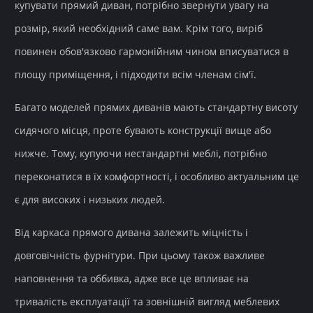
купувати прямий диван, потрібно звернути увагу на
розмір, який необхідний саме вам. Крім того, виріб
повинен обов'язково гармонійним чином вписуватися в
площу приміщення, і підходити всім членам сім'ї.
Багато моделей прямих диванів мають стандартну висоту
сидячого місця, проте бувають конструкції вище або
нижче. Тому, купуючи нестандартні меблі, потрібно
переконатися в їх комфортності, і особливо актуальним це
є для високих і низьких людей.
Від каркаса прямого дивана залежить міцність і
довговічність фурнітури. При цьому також важливе
наповнення та оббивка, адже все це впливає на
тривалість експлуатації та зовнішній вигляд меблевих