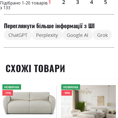
Page
1
2
3
4
5
Підібрано
1
-
20
товарів
з
133
Переглянути більше інформації з ШІ
ChatGPT
Perplexity
Google AI
Grok
СХОЖІ ТОВАРИ
НОВИНКА
НОВИНКА
-11%
-10%