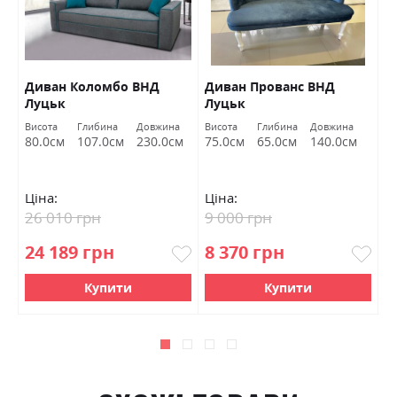
Диван Коломбо ВНД
Диван Прованс ВНД
П
Луцьк
Луцьк
Висота
Глибина
Довжина
Висота
Глибина
Довжина
Ви
80.0см
107.0см
230.0см
75.0см
65.0см
140.0см
4
Ціна:
Ціна:
Ц
26 010 грн
9 000 грн
6
24 189 грн
8 370 грн
5
Купити
Купити