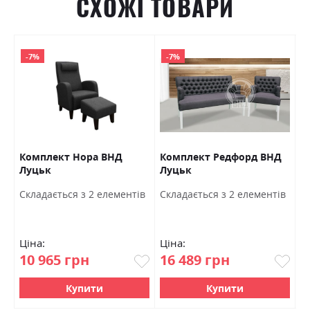
СХОЖІ ТОВАРИ
-7%
-7%
Комплект Нора ВНД
Комплект Редфорд ВНД
К
Луцьк
Луцьк
Л
в
Cкладається з 2 елементів
Cкладається з 2 елементів
C
Ціна:
Ціна:
Ц
10 965 грн
16 489 грн
1
Купити
Купити