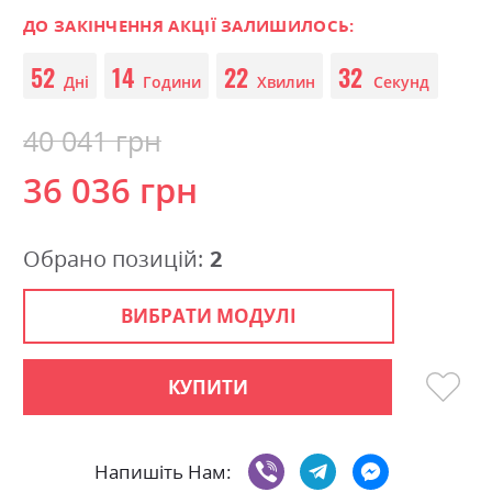
0
100
beginning
% of
of
ДО ЗАКІНЧЕННЯ АКЦІЇ ЗАЛИШИЛОСЬ:
the
52
14
22
31
images
Дні
Години
Хвилин
Секунд
gallery
40 041 грн
36 036 грн
Обрано позицій:
2
ВИБРАТИ МОДУЛІ
КУПИТИ
Напишіть Нам: